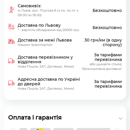
Самовивіз:
Безкоштовно
м.Львів, вул. Плугова 8 (з пн. по пт. з
09:00 по 18:00)
Доставка по Львову
Безкоштовно
* - вартість обладнання від 20000 грн.
Доставка за межі Львова
30 грн/км (в одну
сторону)
Нашим транспортом
За тарифами
Доставка перевізником у
перевізника
відділення
або шукайте стікер
Нова Пошта, SAT, Делівері, Meest
"Безкоштовна доставка"
Адресна доставка по Україні
За тарифами
до дверей
перевізника
Нова Пошта, SAT, Делівері, Meest
Оплата і гарантія