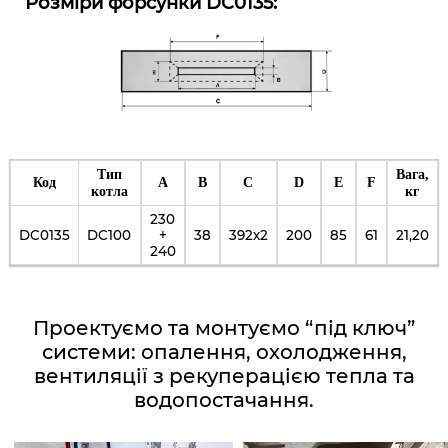
Розміри форсунки DC0135:
Тип
Вага,
Код
A
B
C
D
E
F
котла
кг
230
DC0135
DC100
+
38
392х2
200
85
61
21,20
240
Проектуємо та монтуємо “під ключ”
системи: опалення, охолодження,
вентиляції з рекуперацією тепла та
водопостачання.