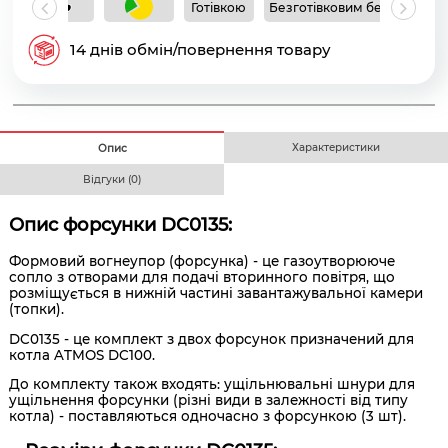
Готівкою
Безготівковим без ПДВ
Б
14 днів обмін/повернення товару
Характеристики
Опис
Відгуки (0)
Опис форсунки DC0135:
Формовий вогнеупор (форсунка) - це газоутворююче
сопло з отворами для подачі вторинного повітря, що
розміщується в нижній частині завантажувальної камери
(топки).
DC0135 - це комплект з двох форсунок призначений для
котла ATMOS DC100.
До комплекту також входять: ущільнювальні шнури для
ущільнення форсунки (різні види в залежності від типу
котла) - поставляються одночасно з форсункою (3 шт).