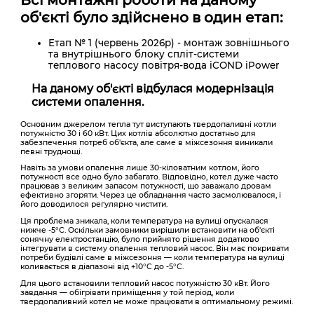
об'єкті було здійснено в один етап:
Етап № 1 (червень 2026р) - монтаж зовнішнього
та внутрішнього блоку спліт-системи
теплового насосу повітря-вода iCOND iPower
На даному об'єкті відбулася модернізація
системи опалення.
Основним джерелом тепла тут виступають твердопаливні котли
потужністю 30 і 60 кВт. Цих котлів абсолютно достатньо для
забезпечення потреб об'єкта, але саме в міжсезоння виникали
певні труднощі.
Навіть за умови опалення лише 30-кіловатним котлом, його
потужності все одно було забагато. Відповідно, котел дуже часто
працював з великим запасом потужності, що заважало дровам
ефективно згоряти. Через це обладнання часто засмолювалося, і
його доводилося регулярно чистити.
Ця проблема зникала, коли температура на вулиці опускалася
нижче -5°C. Оскільки замовники вирішили встановити на об'єкті
сонячну електростанцію, було прийнято рішення додатково
інтегрувати в систему опалення тепловий насос. Він має покривати
потреби будівлі саме в міжсезоння — коли температура на вулиці
коливається в діапазоні від +10°C до -5°C.
Для цього встановили тепловий насос потужністю 30 кВт. Його
завдання — обігрівати приміщення у той період, коли
твердопаливний котел не може працювати в оптимальному режимі.