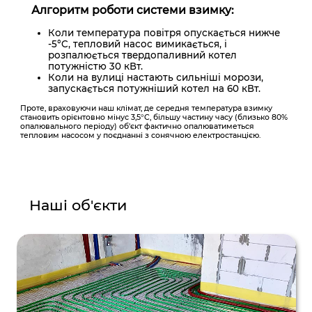
Алгоритм роботи системи взимку:
Коли температура повітря опускається нижче
-5°C, тепловий насос вимикається, і
розпалюється твердопаливний котел
потужністю 30 кВт.
Коли на вулиці настають сильніші морози,
запускається потужніший котел на 60 кВт.
Проте, враховуючи наш клімат, де середня температура взимку
становить орієнтовно мінус 3,5°C, більшу частину часу (близько 80%
опалювального періоду) об'єкт фактично опалюватиметься
тепловим насосом у поєднанні з сонячною електростанцією.
Наші об'єкти