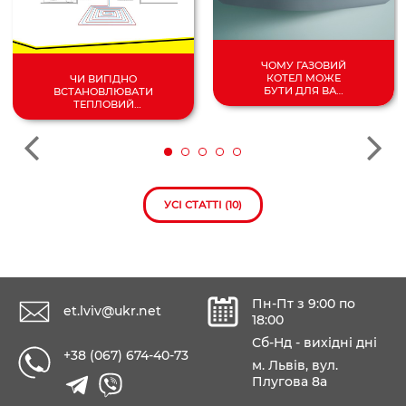
ЧОМУ ГАЗОВИЙ
КОТЕЛ МОЖЕ
ЧИ ВИГІДНО
БУТИ ДЛЯ ВАС
ВСТАНОВЛЮВАТИ
НАЙКРАЩИМ
ТЕПЛОВИЙ
ВИБОРОМ?
НАСОС У 2024
РОЦІ?
УСІ СТАТТІ (10)
Пн-Пт з 9:00 по
et.lviv@ukr.net
18:00
Сб-Нд - вихідні дні
+38 (067) 674-40-73
м. Львів, вул.
Плугова 8а