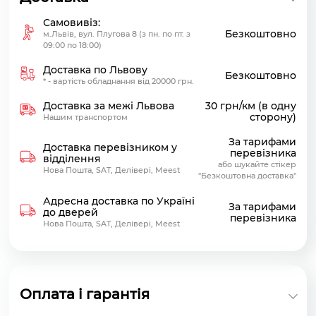
Самовивіз:
Безкоштовно
м.Львів, вул. Плугова 8 (з пн. по пт. з
09:00 по 18:00)
Доставка по Львову
Безкоштовно
* - вартість обладнання від 20000 грн.
Доставка за межі Львова
30 грн/км (в одну
сторону)
Нашим транспортом
За тарифами
Доставка перевізником у
перевізника
відділення
або шукайте стікер
Нова Пошта, SAT, Делівері, Meest
"Безкоштовна доставка"
Адресна доставка по Україні
За тарифами
до дверей
перевізника
Нова Пошта, SAT, Делівері, Meest
Оплата і гарантія