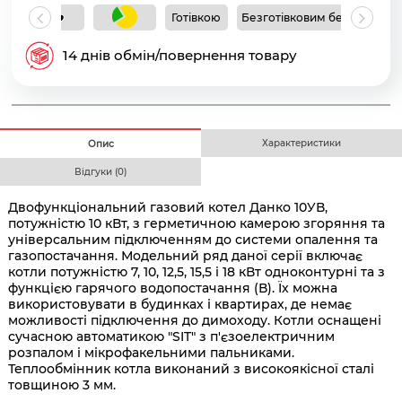
Готівкою
Безготівковим без ПДВ
Б
14 днів обмін/повернення товару
Характеристики
Опис
Відгуки (0)
Двофункціональний газовий котел Данко 10УВ,
потужністю 10 кВт, з герметичною камерою згоряння та
універсальним підключенням до системи опалення та
газопостачання. Модельний ряд даної серії включає
котли потужністю 7, 10, 12,5, 15,5 і 18 кВт одноконтурні та з
функцією гарячого водопостачання (В). Їх можна
використовувати в будинках і квартирах, де немає
можливості підключення до димоходу. Котли оснащені
сучасною автоматикою "SIT" з п'єзоелектричним
розпалом і мікрофакельними пальниками.
Теплообмінник котла виконаний з високоякісної сталі
товщиною 3 мм.