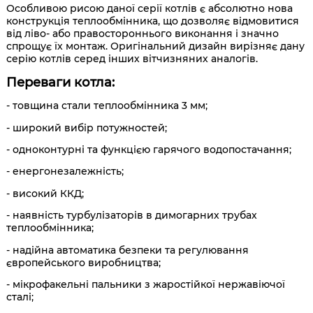
Особливою рисою даної серії котлів є абсолютно нова
конструкція теплообмінника, що дозволяє відмовитися
від ліво- або правостороннього виконання і значно
спрощує їх монтаж. Оригінальний дизайн вирізняє дану
серію котлів серед інших вітчизняних аналогів.
Переваги котла:
- товщина стали теплообмінника 3 мм;
- широкий вибір потужностей;
- одноконтурні та функцією гарячого водопостачання;
- енергонезалежність;
- високий ККД;
- наявність турбулізаторів в димогарних трубах
теплообмінника;
- надійна автоматика безпеки та регулювання
європейського виробництва;
- мікрофакельні пальники з жаростійкої нержавіючої
сталі;