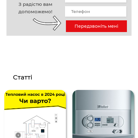
З радістю вам
допоможемо!
Передзвоніть мені
Статті