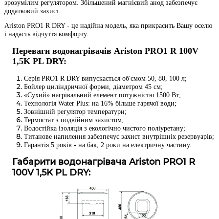
зрозумілим регулятором
. Збільшений магнієвий анод забезпечує
додатковий захист.
Ariston
PRO1 R DRY - це н
адійна модель, яка прикрасить Вашу оселю
і надасть відчуття комфорту.
Переваги водонагрівачів Ariston PRO1 R 100V
1,5K PL DRY:
Серія PRO1 R DRY випускається об'ємом 50, 80, 100 л;
Бойлер циліндричної форми, діаметром 45 см;
«Сухий» нагрівальний елемент потужністю 1500 Вт;
Технологія Water Plus: на 16% більше гарячої води;
Зовнішній регулятор температури;
Термостат з подвійним захистом;
Водостійка ізоляція з екологічно чистого поліуретану;
Титанове напилення забезпечує захист внутрішніх резервуарів;
Гарантія 5 років - на бак, 2 роки на електричну частину.
Габарити водонагрівача Ariston PRO1 R
100V 1,5K PL DRY: