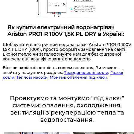
Як купити електричний водонагрівач
Ariston PRO1 R 100V 1,5K PL DRY в Україні:
Щоб купити електричний водонагрівач Ariston PRO1 R 100V
1,5K PL DRY (100л), просто оформіть замовлення на сайті
Економтепло чи зателефонуйте нам для безкоштовної
консультації кваліфікованих спеціалістів.
Більше варіантів котлів та систем опалення, Ви можете
знайти у наступних розділах:
Твердопаливні котли
,
Газові
котли
,
Теплові насоси
,
Монтаж опалення під ключ
.
Проектуємо та монтуємо “під ключ”
системи: опалення, охолодження,
вентиляції з рекуперацією тепла та
водопостачання.