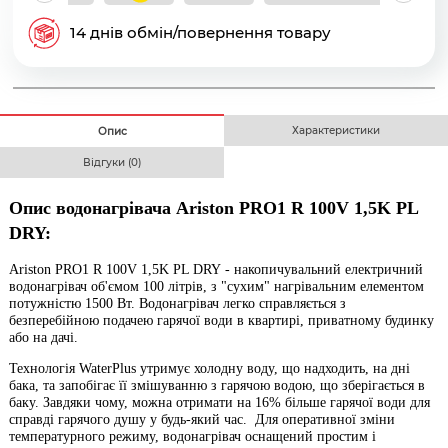
14 днів обмін/повернення товару
Характеристики
Опис
Відгуки (0)
Опис водонагрівача Ariston PRO1 R 100V 1,5K PL
DRY:
Ariston PRO1 R 100V 1,5K PL DRY -
накопичувальний електричний
водонагрівач об'ємом 100 літрів, з "сухим" нагрівальним елементом
потужністю 1500 Вт. Водонагрівач легко справляється з
безперебійною подачею гарячої води в квартирі, приватному будинку
або на дачі.
Технологія WaterPlus утримує холодну воду, що надходить, на дні
бака, та запобігає її змішуванню з гарячою водою, що зберігається в
баку. Завдяки чому, можна отримати на 16% більше гарячої води для
справді гарячого душу у будь-який час. Для оперативної зміни
температурного режиму, водо
нагрівач оснащений простим і