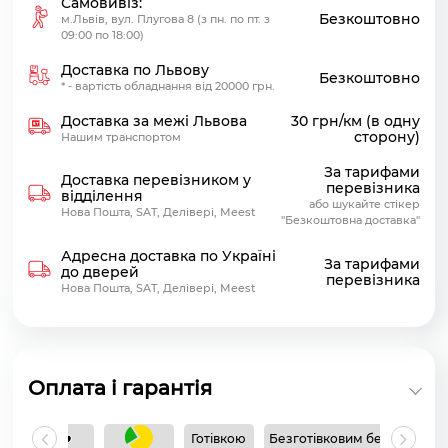
Самовивіз:
Безкоштовно
м.Львів, вул. Плугова 8 (з пн. по пт. з
09:00 по 18:00)
Доставка по Львову
Безкоштовно
* - вартість обладнання від 20000 грн.
Доставка за межі Львова
30 грн/км (в одну
сторону)
Нашим транспортом
За тарифами
Доставка перевізником у
перевізника
відділення
або шукайте стікер
Нова Пошта, SAT, Делівері, Meest
"Безкоштовна доставка"
Адресна доставка по Україні
За тарифами
до дверей
перевізника
Нова Пошта, SAT, Делівері, Meest
Оплата і гарантія
Готівкою
Безготівковим без ПДВ
Б