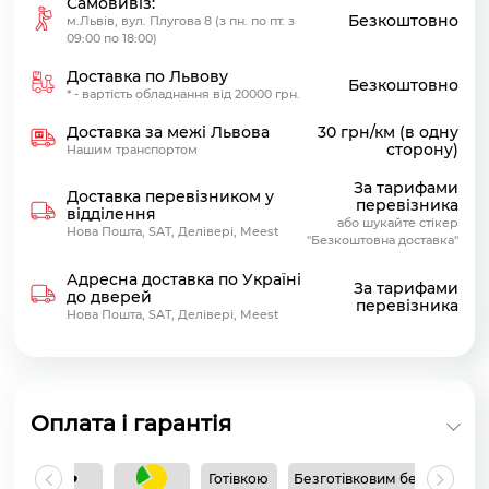
Самовивіз:
Безкоштовно
м.Львів, вул. Плугова 8 (з пн. по пт. з
09:00 по 18:00)
Доставка по Львову
Безкоштовно
* - вартість обладнання від 20000 грн.
Доставка за межі Львова
30 грн/км (в одну
сторону)
Нашим транспортом
За тарифами
Доставка перевізником у
перевізника
відділення
або шукайте стікер
Нова Пошта, SAT, Делівері, Meest
"Безкоштовна доставка"
Адресна доставка по Україні
За тарифами
до дверей
перевізника
Нова Пошта, SAT, Делівері, Meest
Оплата і гарантія
Готівкою
Безготівковим без ПДВ
Б