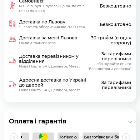
Самовивіз:
Безкоштовно
м.Львів, вул. Плугова 8 (з пн. по пт. з
09:00 по 18:00)
Доставка по Львову
Безкоштовно
* - вартість обладнання від 20000 грн.
Доставка за межі Львова
30 грн/км (в одну
сторону)
Нашим транспортом
За тарифами
Доставка перевізником у
перевізника
відділення
або шукайте стікер
Нова Пошта, SAT, Делівері, Meest
"Безкоштовна доставка"
Адресна доставка по Україні
За тарифами
до дверей
перевізника
Нова Пошта, SAT, Делівері, Meest
Оплата і гарантія
Готівкою
Безготівковим без ПДВ
Б