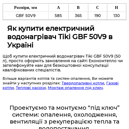
Розміри, мм
А
В
C
H
GBF 50V9
585
365
190
130
Як купити електричний
водонагрівач Tiki GBF 50V9 в
Україні
Щоб купити електричний водонагрівач Tiki GBF 50V9 (50
л), просто оформіть замовлення на сайті Економтепло чи
зателефонуйте нам для безкоштовної консультації
кваліфікованих спеціалістів.
Більше варіантів котлів та систем опалення, Ви можете
знайти у наступних розділах:
Твердопаливні котли
,
Газові
котли
,
Теплові насоси
,
Монтаж опалення під ключ
.
Проектуємо та монтуємо “під ключ”
системи: опалення, охолодження,
вентиляції з рекуперацією тепла та
водопостачання.