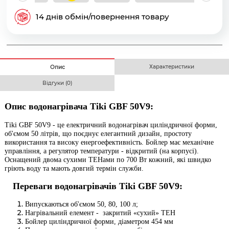
14 днів обмін/повернення товару
Характеристики
Опис
Відгуки (0)
Опис водонагрівача Tiki GBF 50V9:
Tiki GBF 50V9 -
це електричний водонагрівач циліндричної форми,
об'ємом 50 літрів, що поєднує елегантний дизайн, простоту
використання та високу енергоефективність. Бойлер має механічне
управління, а регулятор температури - відкритий (на корпусі).
О
снащений двома сухими ТЕНами по 700 Вт кожний, які
швидко
гріють воду та мають довгий термін служби.
Переваги водонагрівачів Tiki GBF 50V9:
Випускаються об'ємом 50, 80, 100 л;
Нагрівальний елемент - закритий «сухий» ТЕН
Бойлер циліндричної форми, діаметром 454 мм