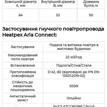
Зовнішній діаметр
Внутрішній діаметр
Довжина
A, мм
B, мм
бухти, м
64
52
50
Застосування гнучкого повітропровода
Heatpex Aria Connect:
Подача та витяжка повітря в
Застосування
житлових будинках
Рекомендований
22 м3/год
потік повітря
Встановлення
Підлога/Стіна/Стеля
Протипожежна
D-s2, d0 (відповідно до PN EN-
класифікація
13501:2019-02)
Стійкість до
механічних
500N
пошкодженнь
Антистатичний
Опційно
захист
R=3,3 ATCC6538P / R=2,6