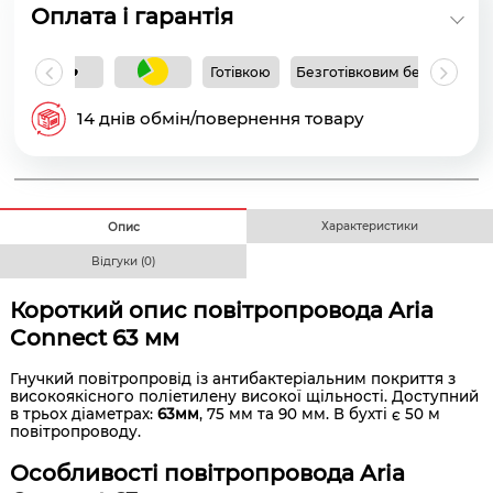
Оплата і гарантія
Готівкою
Безготівковим без ПДВ
Б
14 днів обмін/повернення товару
Характеристики
Опис
Відгуки (0)
Короткий опис повітропровода Aria
Connect 63 мм
Гнучкий повітропровід із антибактеріальним покриття з
високоякісного поліетилену високої щільності. Доступний
в трьох діаметрах:
63мм
, 75 мм та 90 мм. В бухті є 50 м
повітропроводу.
Особливості повітропровода Aria