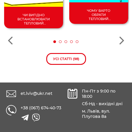
ЧОМУ ВАРТО
ОБРАТИ
ЧИ ВИГІДНО
ТЕПЛОВИЙ
ВСТАНОВЛЮВАТИ
НАСОС
ТЕПЛОВИЙ
ПОВІТРЯ/
НАСОС У 2024
ВОДА?
РОЦІ?
УСІ СТАТТІ (98)
Пн-Пт з 9:00 по
et.lviv@ukr.net
18:00
Сб-Нд - вихідні дні
+38 (067) 674-40-73
м. Львів, вул.
Плугова 8а