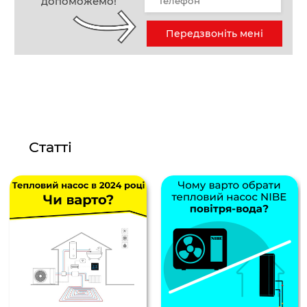
допоможемо!
Передзвоніть мені
Статті