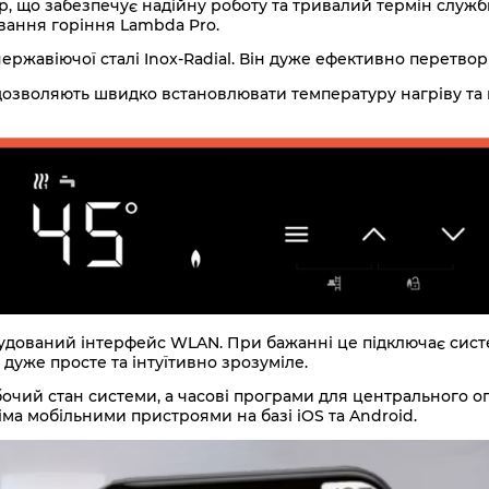
ур, що забезпечує надійну роботу та тривалий термін слу
вання горіння Lambda Pro.
ржавіючої сталі Inox-Radial. Він дуже ефективно перетвор
 дозволяють швидко встановлювати температуру нагріву та
дований інтерфейс WLAN. При бажанні це підключає систе
уже просте та інтуїтивно зрозуміле.
очий стан системи, а часові програми для центрального оп
іма мобільними пристроями на базі iOS та Android.