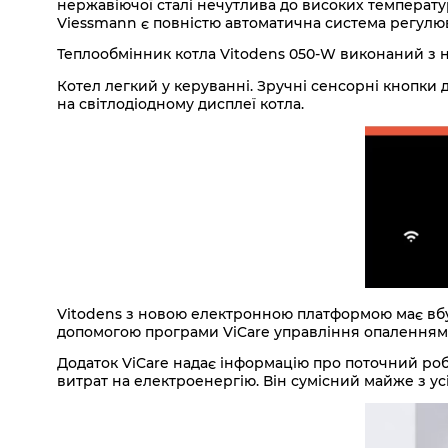
нержавіючої сталі нечутлива до високих температ
Viessmann є повністю автоматична система регулю
Теплообмінник котла Vitodens 050-W виконаний з не
Котел легкий у керуванні. Зручні сенсорні кнопки
на світлодіодному дисплеї котла.
Vitodens з новою електронною платформою має вбу
допомогою програми ViCare управління опаленням д
Додаток ViCare надає інформацію про поточний роб
витрат на електроенергію. Він сумісний майже з ус