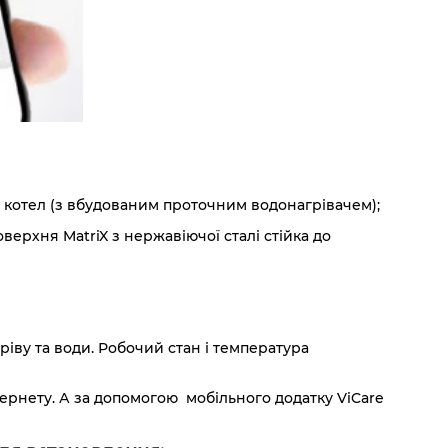
ний котел (з вбудованим проточним водонагрівачем);
ерхня MatriX з нержавіючої сталі стійка до
іву та води. Робочий стан і температура
рнету. А за допомогою мобільного додатку ViCare