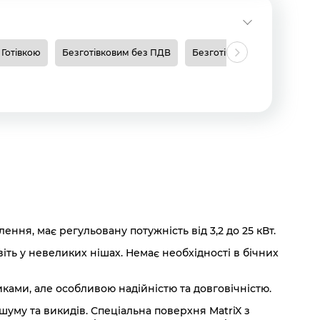
Готівкою
Безготівковим без ПДВ
Безготівковим з ПДВ
Н
ня, має регульовану потужність від 3,2 до 25 кВт.
ть у невеликих нішах. Немає необхідності в бічних
иками, але особливою надійністю та довговічністю.
 шуму та викидів.
Спеціальна поверхня MatriX з