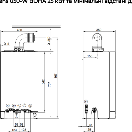
ens 050-W BOHA 25 кВт та мінімальні відстані 