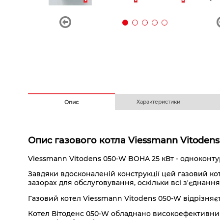
Безготівковим з ПДВ
На
Характеристики
Опис
Опис газового котла Viessmann Vitodens
Viessmann Vitodens 050-W BOHA 25 кВт - одноконту
Завдяки вдосконаленій конструкції цей газовий ко
зазорах для обслуговування, оскільки всі з'єднання
Газовий котел Viessmann Vitodens 050-W відрізняє
Котел Вітоденс 050-W обладнано високоефективн