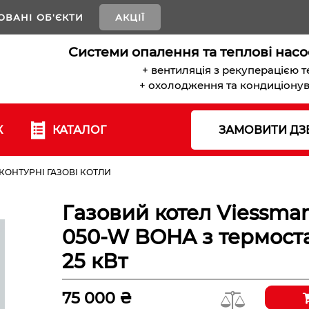
ОВАНІ ОБ'ЄКТИ
АКЦІЇ
Системи опалення та теплові насо
+ вентиляція з рекуперацією 
+ охолодження та кондиціону
К
КАТАЛОГ
ЗАМОВИТИ ДЗ
ОНТУРНІ ГАЗОВІ КОТЛИ
Газовий котел Viessma
050-W BOHA з термоста
25 кВт
75 000 ₴