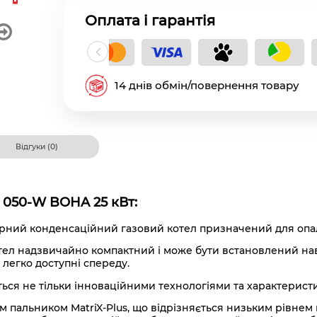
Оплата і гарантія
кладний платіж
14 днів обмін/повернення товару
Відгуки (0)
 050-W BOHA 25 кВт:
рний конденсаційний газовий котел призначений для опален
тел надзвичайно компактний і може бути встановлений наві
 легко доступні спереду.
ться не тільки інноваційними технологіями та характерист
им пальником
MatriX-Plus, що відрізняється низьким рівнем