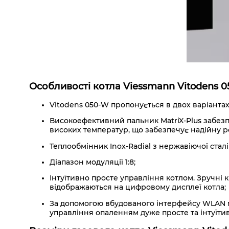
Особливості котла Viessmann Vitodens 
Vitodens 050-W пропонується в двох варіантах 
Високоефективний пальник MatriX-Plus забезпе
високих температур, що забезпечує надійну р
Теплообмінник Inox-Radial з нержавіючої стал
Діапазон модуляції 1:8;
Інтуїтивно просте управління котлом. Зручні
відображаються на цифровому дисплеї котла;
За допомогою вбудованого інтерфейсу WLAN м
управління опаленням дуже просте та інтуїти