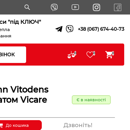
си "під КЛЮЧ"
+38 (067) 674-40-73
тепла
вання
0
0
0
ВІНОК
nn Vitodens
том Vicare
Є в наявності
Дзвоніть!
До кошика