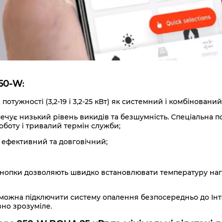
050-W
:
потужності (3,2-19 і 3,2-25 кВт) як системний і комбінова
чує низький рівень викидів та безшумність. Спеціальна пов
оботу і тривалий термін служби;
і ефективний та довговічний;
 кнопки дозволяють швидко встановлювати температуру нагр
ожна підключити систему опалення безпосередньо до Інте
вно зрозуміле.