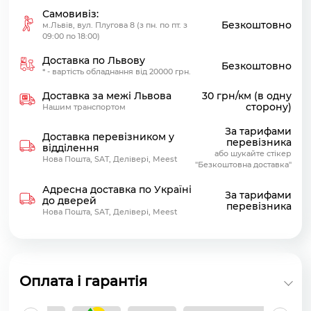
Самовивіз:
Безкоштовно
м.Львів, вул. Плугова 8 (з пн. по пт. з
09:00 по 18:00)
Доставка по Львову
Безкоштовно
* - вартість обладнання від 20000 грн.
Доставка за межі Львова
30 грн/км (в одну
сторону)
Нашим транспортом
За тарифами
Доставка перевізником у
перевізника
відділення
або шукайте стікер
Нова Пошта, SAT, Делівері, Meest
"Безкоштовна доставка"
Адресна доставка по Україні
За тарифами
до дверей
перевізника
Нова Пошта, SAT, Делівері, Meest
Оплата і гарантія