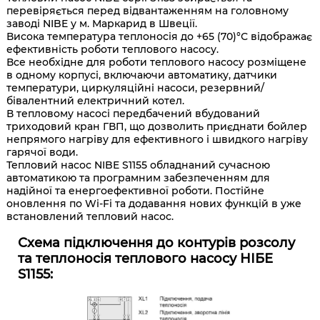
перевіряється перед відвантаженням на головному
заводі NIBE у м. Маркарид в Швеції.
Висока температура теплоносія до +65 (70)°С відображає
ефективність роботи теплового насосу.
Все необхідне для роботи теплового насосу розміщене
в одному корпусі, включаючи автоматику, датчики
температури, циркуляційні насоси, резервний/
бівалентний електричний котел.
В тепловому насосі передбачений вбудований
триходовий кран ГВП, що дозволить приєднати бойлер
непрямого нагріву для ефективного і швидкого нагріву
гарячої води.
Тепловий насос NIBE S1155 обладнаний сучасною
автоматикою та програмним забезпеченням для
надійної та енергоефективної роботи. Постійне
оновлення по Wi-Fi та додавання нових функцій в уже
встановлений тепловий насос.
Схема підключення до контурів розсолу
та теплоносія теплового насосу НІБЕ
S1155: