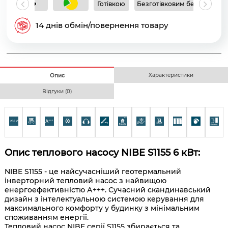
Готівкою
Безготівковим без ПДВ
Б
14 днів обмін/повернення товару
Характеристики
Опис
Відгуки (0)
Опис теплового насосу NIBE S1155 6 кВт:
NIBE S1155 - це найсучасніший геотермальний
інверторний тепловий насос з найвищою
енергоефективністю А+++. Сучасний скандинавський
дизайн
з інтелектуальною системою керування для
максимального комфорту у будинку з мінімальним
споживанням енергії.
Тепловий насос
NIBE серії S1155
збирається та