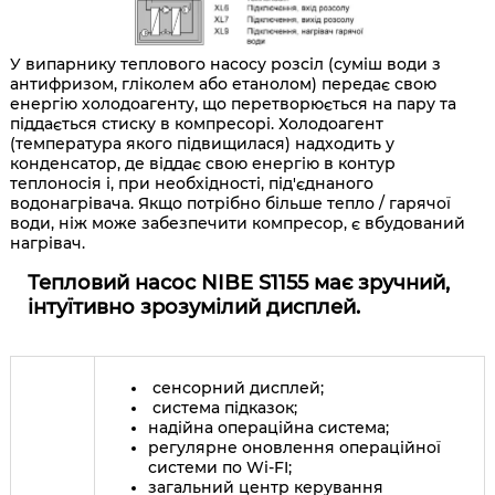
У випарнику теплового насосу розсіл (суміш води з
антифризом, гліколем або етанолом) передає свою
енергію холодоагенту, що перетворюється на пару та
піддається стиску в компресорі. Холодоагент
(температура якого підвищилася) надходить у
конденсатор, де віддає свою енергію в контур
теплоносія і, при необхідності, під'єднаного
водонагрівача. Якщо потрібно більше тепло / гарячої
води, ніж може забезпечити компресор, є вбудований
нагрівач.
Тепловий насос NIBE S1155 має зручний,
інтуїтивно зрозумілий дисплей.
сенсорний дисплей;
система підказок;
надійна операційна система;
регулярне оновлення операційної
системи по Wi-FI;
загальний центр керування