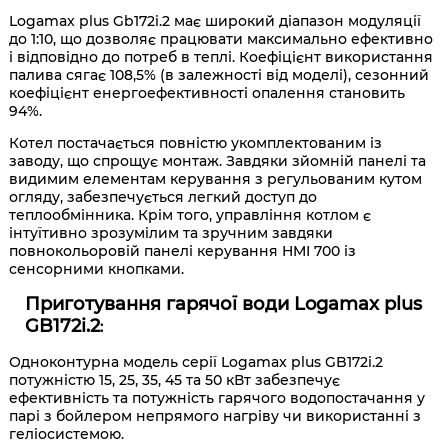
Logamax plus Gb172i.2 має широкий діапазон модуляції
до 1:10, що дозволяє працювати максимально ефективно
і відповідно до потреб в теплі. Коефіцієнт використання
палива сягає 108,5% (в залежності від моделі), сезонний
коефіцієнт енергоефективності опалення становить
94%.
Котел постачається повністю укомплектованим із
заводу, що спрощує монтаж. Завдяки зйомній панелі та
видимим елементам керування з регульованим кутом
огляду, забезпечується легкий доступ до
теплообмінника. Крім того, управління котлом є
інтуїтивно зрозумілим та зручним завдяки
повнокольоровій панелі керування HMI 700 із
сенсорними кнопками.
Приготування гарячої води Logamax plus
GB172i.2
:
Одноконтурна модель серії Logamax plus GB172i.2
потужністю 15, 25, 35, 45 та 50 кВт забезпечує
ефективність та потужність гарячого водопостачання у
парі з бойлером непрямого нагріву чи використанні з
геліосистемою.