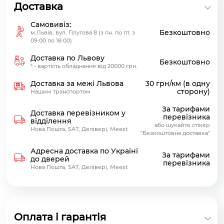
Доставка
Самовивіз:
Безкоштовно
м.Львів, вул. Плугова 8 (з пн. по пт. з
09:00 по 18:00)
Доставка по Львову
Безкоштовно
* - вартість обладнання від 20000 грн.
Доставка за межі Львова
30 грн/км (в одну
сторону)
Нашим транспортом
За тарифами
Доставка перевізником у
перевізника
відділення
або шукайте стікер
Нова Пошта, SAT, Делівері, Meest
"Безкоштовна доставка"
Адресна доставка по Україні
За тарифами
до дверей
перевізника
Нова Пошта, SAT, Делівері, Meest
Оплата і гарантія