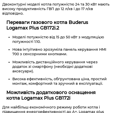
Двоконтурні моделі котла потужністю 24 та 30 кВт мають
високу продуктивність ГВП до 12 л/хв і до 17 л/хв
відповідно.
Переваги газового котла Buderus
Logamax Plus GB172i.2
Моделі потужністю від 15 до 50 кВт з модуляцією
потужності 1:10.
Нова інтуїтивно зрозуміла панель керування HMI
700 з сенсорними кнопками.
Можливість дистанційного керування через
додаток зі смартфону (необхідні додаткові
аксесуари).
Висока ефективність, обґрунтована ціна, простий
монтаж, комфортний та зручний в експлуатації.
Можливість додаткового оснащення
котла Logamax Plus GB172i
Для найбільш економічного режиму роботи котла і
підвищення енергоефективності до А+, Logamax plus