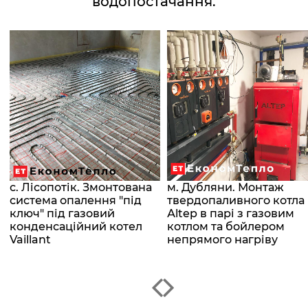
водопостачання.
с. Лісопотік. Змонтована
м. Дубляни. Монтаж
система опалення "під
твердопаливного котла
о
ключ" під газовий
Аltep в парі з газовим
конденсаційний котел
котлом та бойлером
Vaillant
непрямого нагріву