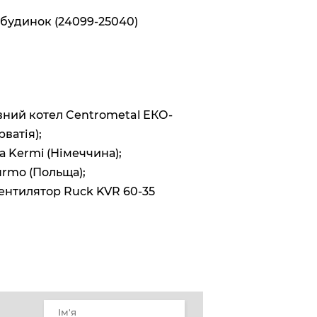
будинок (24099-25040)
вний котел Centrometal ЕКО-
рватія);
га Kermi (Німеччина);
urmo (Польща);
ентилятор Ruck KVR 60-35