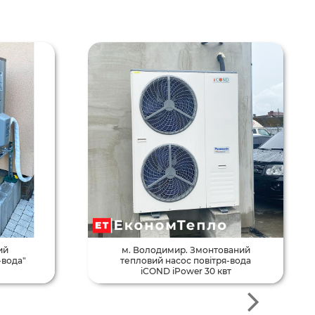
ий
м. Володимир. Змонтований
-вода"
тепловий насос повітря-вода
iCOND iPower 30 квт