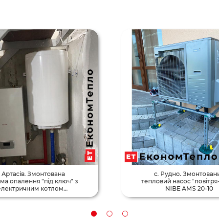
. Артасів. Змонтована
с. Рудно. Змонтован
ма опалення "під ключ" з
тепловий насос "повітря
електричним котлом
NIBE AMS 20-10
Protherm