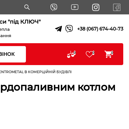
си "під КЛЮЧ"
+38 (067) 674-40-73
тепла
вання
0
0
0
ВІНОК
NTROMETAL В КОМЕРЦІЙНІЙ БУДІВЛІ
вердопаливним котлом