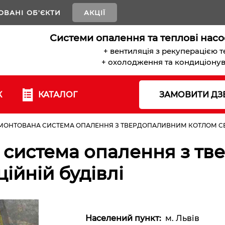
ОВАНІ ОБ'ЄКТИ
АКЦІЇ
Системи опалення та теплові насо
+ вентиляція з рекуперацією 
+ охолодження та кондиціону
К
КАТАЛОГ
ЗАМОВИТИ ДЗ
 ЗМОНТОВАНА СИСТЕМА ОПАЛЕННЯ З ТВЕРДОПАЛИВНИМ КОТЛОМ CE
а система опалення з т
ійній будівлі
Населений пункт:
м. Львів