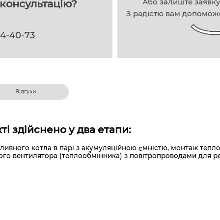
Або залиште заявк
консультацію?
З радістю вам допомож
74-40-73
Відгуки
ті здійснено у два етапи:
ливного котла в парі з акумуляційною ємністю, монтаж теплої
го вентилятора (теплообмінника) з повітропроводами для рец