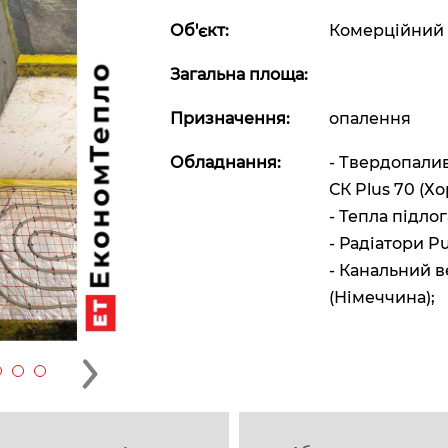
Об'єкт:
Комерційний 
Загальна площа:
Призначення:
опалення
Обладнання:
- Твердопали
СК Plus 70 (Хо
- Тепла підло
- Радіатори P
- Канальний в
(Німеччина);