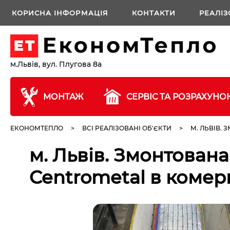
КОРИСНА ІНФОРМАЦІЯ
КОНТАКТИ
РЕАЛІЗ
м.Львів, вул. Плугова 8а
МОНТАЖ
СЕРВІС ТА РОЗРАХУНО
ЕКОНОМТЕПЛО
>
ВСІ РЕАЛІЗОВАНІ ОБ'ЄКТИ
>
М. ЛЬВІВ.
м. Львів. Змонтован
Centrometal в комерц