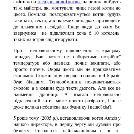
ажіотаж на
твердопаливні котли
, на ринок вийдуть
ті ж майстри, які монтували лише газові котли до
цього. Помилки повторюватимуться, котли будуть
закипати, текти, а в окремих випадках призводити
до плачевних наслідків. Якщо люди до яких Ви
звернулися не підключили хоча б 10 котелень,
таких майстрів слід ігнорувати.
При неправильному підключенні, в кращому
випадку, Ваш котел не набиратиме потрібної
температури або навпаки почне закипати, або
просто потече. Окрім цього він не працюватиме
економно. Споживання твердого палива в 4-6 разів
буде більшим. Теплообмінник покриватиметься
смолою, а з комина буде текти дьоготь. Але все це
найменші дрібниці. А взагалі неправильно
підключений котел може просто розірвати, і це є
дуже велика небезпека для будинку і вашої сім'ї.
5 років тому (2005 р.), встановлюючи котел Atmos у
нашого директора, в першу чергу ми думали про
безпеку. Погодьтеся, найважливішим є не те,