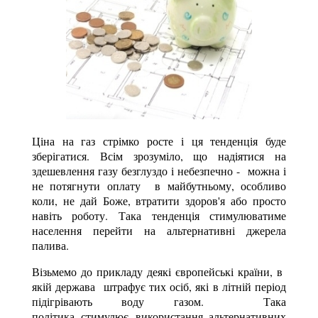
Ціна на газ стрімко росте і ця тенденція буде
зберігатися. Всім зрозуміло, що надіятися на
здешевлення газу безглуздо і небезпечно - можна і
не потягнути оплату в майбутньому, особливо
коли, не дай Боже, втратити здоров'я або просто
навіть роботу. Така тенденція стимулюватиме
населення перейти на альтернативні джерела
палива.
Візьмемо до прикладу деякі європейські країни, в
якій держава штрафує тих осіб, які в літній період
підігрівають воду газом. Така
політика стимулює використання альтернативних