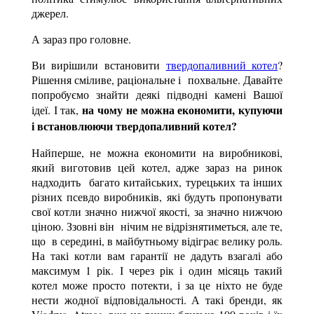
джерел.
А зараз про головне.
Ви вирішили встановити
твердопаливний котел
?
Рішення сміливе, раціональне і похвальне. Давайте
попробуємо знайти деякі підводні камені Вашої
на чому не можна економити, купуючи
ідеї. І так,
і встановлюючи твердопаливний котел?
Найперше, не можна економити на виробникові,
який виготовив цей котел, адже зараз на ринок
надходить багато китайських, турецьких та інших
різних псевдо виробників, які будуть пропонувати
свої котли значно нижчої якості, за значно нижчою
ціною. Ззовні він нічим не відрізнятиметься, але те,
що в середині, в майбутньому відіграє велику роль.
На такі котли вам гарантії не дадуть взагалі або
максимум 1 рік. І через рік і один місяць такий
котел може просто потекти, і за це ніхто не буде
нести жодної відповідальності. А такі бренди, як