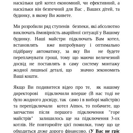
наскільки цей котел економний, чи ефективний, а
наскільки він безпечний для Вас , Ваших дітей, та
будинку, в якому Ви живете.
Ми розробили ряд ступенів безпеки, які абсолютно
виключать ймовірність аварійної ситуації у Вашому
будинку. Наші майстри підключать Вам котел,
встановлять вже випробувану і оптимально
підібрану автоматику, за яку Ви не будете
переплачувати гроші, тому що маючи величезний
досвід не поставлять в саму систему монтажу
жодної лишньої деталі, що значно зекономить
Ваші кошти.
Якщо Ви подивитеся відео про те, як нашому
директорові підключили вперше (В нас тоді не
було жодного досвіду, так само і в виборі майстрів)
та перепідключали котел Atmos, то побачите, що
запчастин після першого підключення "горе
майстрів" залишилось ще на підключення 3-ох
котлів. Не повторюйте цієї помилки, тому що це
(У Вас не гріє
обходиться дуже дорого фінансово.