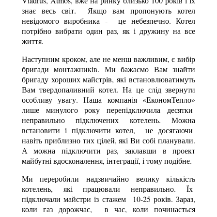
Viadrus, Atmos, вже на ринку близько 100 років і їх
знає весь світ. Якщо вам пропонують котел
невідомого виробника - це небезпечно. Котел
потрібно вибрати один раз, як і дружину на все
життя.
Наступним кроком, але не менш важливим, є вибір
бригади монтажників. Ми бажаємо Вам знайти
бригаду хороших майстрів, які встановлюватимуть
Вам твердопаливний котел. На це слід звернути
особливу увагу. Наша компанія «ЕкономТепло»
лише минулого року перепідключила десятки
неправильно підключених котелень. Можна
встановити і підключити котел, не досягаючи
навіть приблизно тих цілей, які Ви собі планували.
А можна підключити раз, заклавши в проект
майбутні вдосконалення, інтеграції, і тому подібне.
Ми переробили надзвичайно велику кількість
котелень, які працювали неправильно. Їх
підключали майстри із стажем 10-25 років. Зараз,
коли газ дорожчає, в час, коли починається