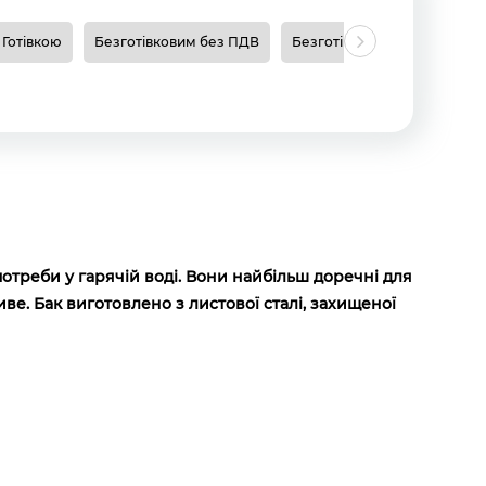
Готівкою
Безготівковим без ПДВ
Безготівковим з ПДВ
Н
потреби у гарячій воді. Вони найбільш доречні для
е. Бак виготовлено з листової сталі, захищеної