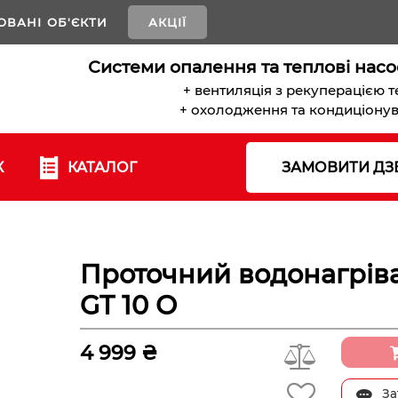
ОВАНІ ОБ'ЄКТИ
АКЦІЇ
Системи опалення та теплові насо
+ вентиляція з рекуперацією 
+ охолодження та кондиціону
К
КАТАЛОГ
ЗАМОВИТИ ДЗ
Проточний водонагріва
GT 10 О
4 999 ₴
За