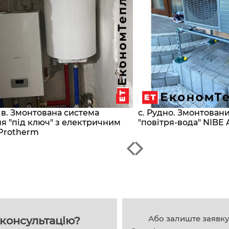
сів. Змонтована система
с. Рудно. Змонтован
я "під ключ" з електричним
"повітря-вода" NIBE 
Protherm
Або залиште заявк
консультацію?