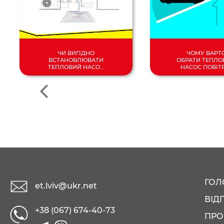
ЧИ ВИГІДНО
ЧОМУ ВАРТ
ВСТАНОВЛЮВАТИ
ОБРАТИ ТЕПЛО
ТЕПЛОВИЙ НАСОС
НАСОС ПОВІТ
У 2024 РОЦІ?
ВОДА?
ГОЛ
et.lviv@ukr.net
ВІД
+38 (067) 674-40-73
ПРО