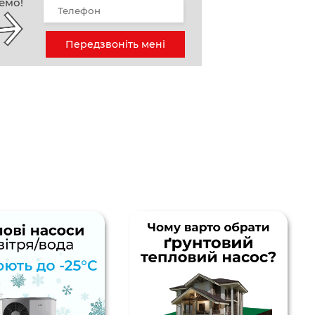
емо!
Передзвоніть мені