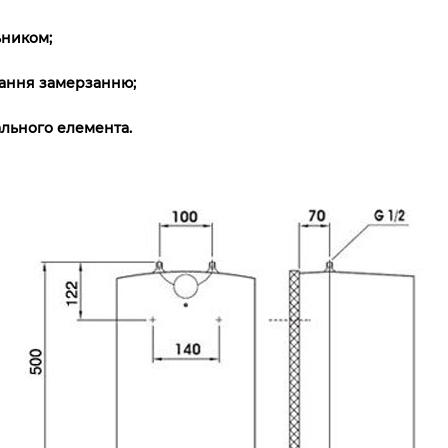
ьником;
гання замерзанню;
ального елемента.