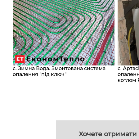
с. Зимна Вода. Змонтована система
с. Арта
сос
опалення "під ключ"
опаленн
котлом 
Хочете отримати 