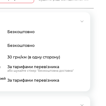
Безкоштовно
Безкоштовно
30 грн/км (в одну сторону)
я
За тарифами перевізника
або шукайте стікер "Безкоштовна доставка"
рей
За тарифами перевізника