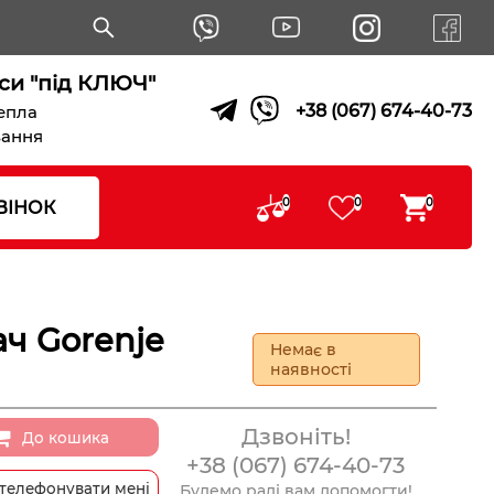
си "під КЛЮЧ"
+38 (067) 674-40-73
тепла
вання
0
0
0
ВІНОК
ч Gorenje
Немає в
наявності
Дзвоніть!
До кошика
+38 (067) 674-40-73
телефонувати мені
Будемо раді вам допомогти!