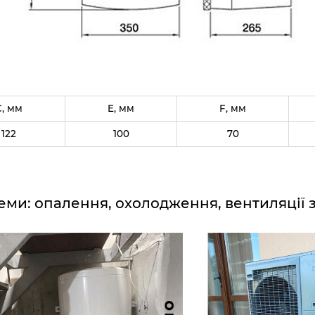
C, мм
E, мм
F, мм
122
100
70
еми: опалення, охолодження, вентиляції 