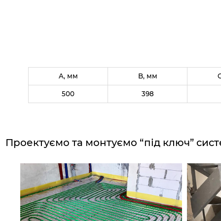
A, мм
B, мм
500
398
Проектуємо та монтуємо “під ключ”
сист