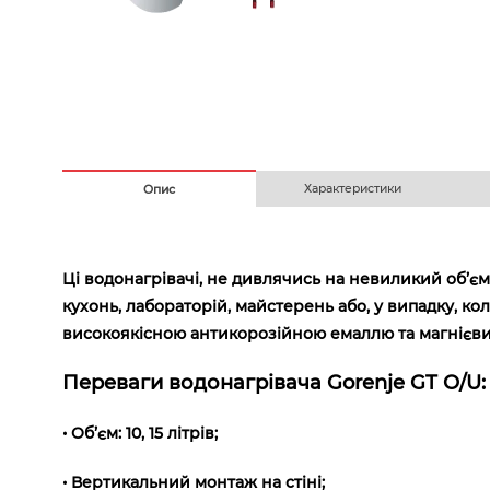
Безготівковим з ПДВ
На
Характеристики
Опис
Ці водонагрівачі, не дивлячись на невиликий об’єм
кухонь, лабораторій, майстерень або, у випадку, ко
високоякісною антикорозійною емаллю та магнієв
Переваги водонагрівача Gorenje GT O/U:
• Об’єм: 10, 15 літрів;
• Вертикальний монтаж на стіні;