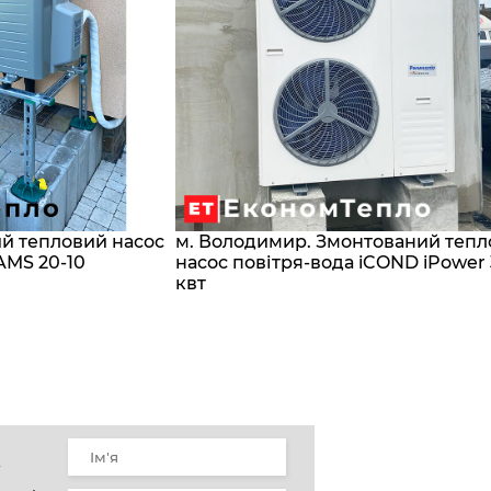
ий тепловий насос
м. Володимир. Змонтований теп
AMS 20-10
насос повітря-вода iCOND iPower
квт
у