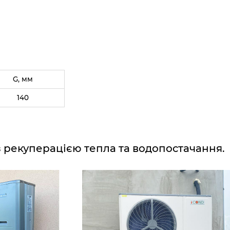
G, мм
140
з рекуперацією тепла та водопостачання.