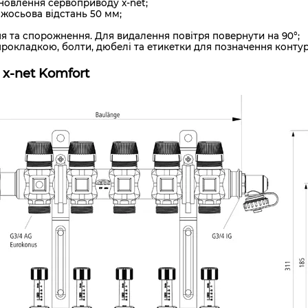
новлення сервоприводу x-net;
міжосьова відстань 50 мм;
я та спорожнення. Для видалення повітря повернути на 90°;
прокладкою, болти, дюбелі та етикетки для позначення контур
x-net Komfort