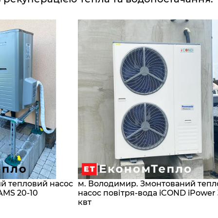
ий тепловий насос
м. Володимир. Змонтований теп
AMS 20-10
насос повітря-вода iCOND iPower
квт