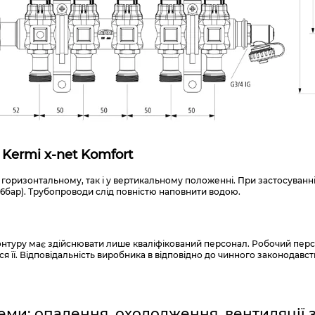
Kermi x-net Komfort
горизонтальному, так і у вертикальному положенні. При застосуванн
 6бар). Трубопроводи слід повністю наповнити водою.
нтуру має здійснювати лише кваліфікований персонал. Робочий перс
ися її. Відповідальність виробника в відповідно до чинного законодав
еми: опалення, охолодження, вентиляції 