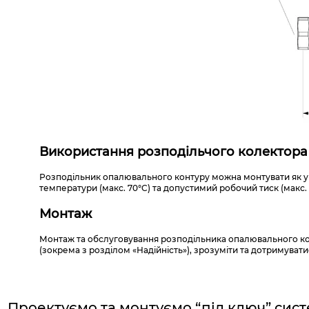
Використання розподільчого колектора 
Розподільник опалювального контуру можна монтувати як у 
температури (макс. 70°C) та допустимий робочий тиск (макс.
Монтаж
Монтаж та обслуговування розподільника опалювального ко
(зокрема з розділом «Надійність»), зрозуміти та дотримуват
Проектуємо та монтуємо “під ключ”
сист