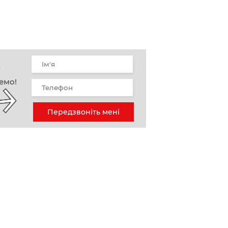
у
емо!
Передзвоніть мені