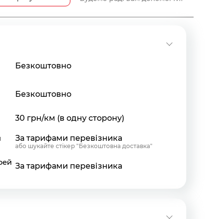
Безкоштовно
Безкоштовно
30 грн/км (в одну сторону)
я
За тарифами перевізника
або шукайте стікер "Безкоштовна доставка"
рей
За тарифами перевізника