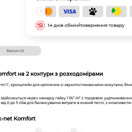
кладний платіж
14 днів обмін/повернення товару
Відгуки (0)
omfort на 2 контури з розходомірами
mi 1″, кронштейн для кріплення зі звукопоглинаючими хомутами, біч
 здійснюється через накидну гайку 1 1/4” НГ з торцевою ущільнюваль
д 0 до 5 л/хв для балансування витрати в кожній петлі, з можливіст
-net Komfort