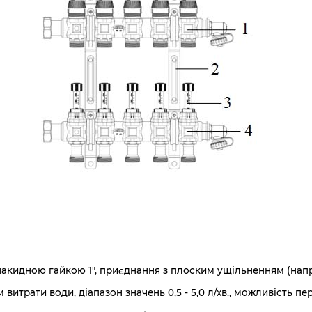
з накидною гайкою 1", приєднання з плоским ущільненням (нап
витрати води, діапазон значень 0,5 - 5,0 л/хв., можливість пер