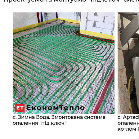
с. Зимна Вода. Змонтована система
с. Арта
сос
опалення "під ключ"
опаленн
котлом 