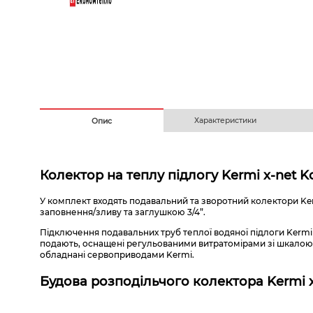
Безготівковим з ПДВ
На
Характеристики
Опис
Колектор на теплу підлогу Kermi x-net K
У комплект входять подавальний та зворотний колектори Ker
заповнення/зливу та заглушкою 3/4”.
Підключення подавальних труб теплої водяної підлоги Kermi
подають, оснащені регульованими витратомірами зі шкалою ві
обладнані сервоприводами Kermi.
Будова розподільчого колектора Kermi x