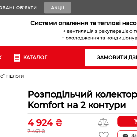
ОВАНІ ОБ'ЄКТИ
АКЦІЇ
Системи опалення та теплові насо
+ вентиляція з рекуперацією 
+ охолодження та кондиціону
К
КАТАЛОГ
ЗАМОВИТИ ДЗ
ОЇ ПІДЛОГИ
Розподільчий колектор
Komfort на 2 контури
4 924 ₴
7 461 ₴
За