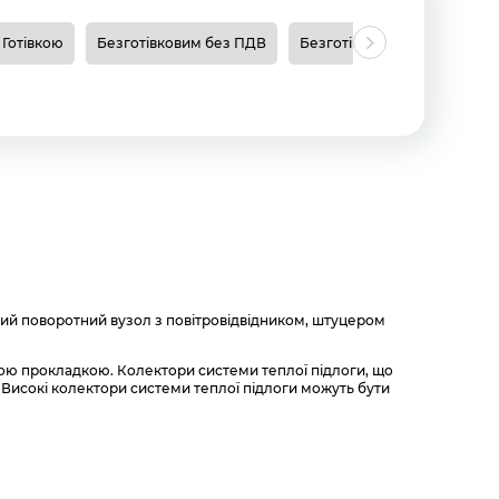
Готівкою
Безготівковим без ПДВ
Безготівковим з ПДВ
Н
ний поворотний вузол з повітровідвідником, штуцером
ною прокладкою. Колектори системи теплої підлоги, що
ю Високі колектори системи теплої підлоги можуть бути