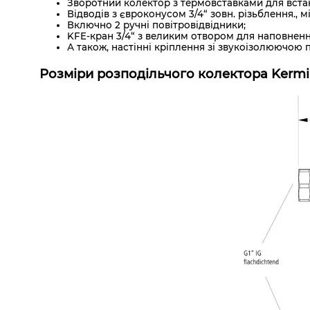
Зворотний колектор з термовставками для вста
Відводів з євроконусом 3/4“ зовн. різьблення., 
Включно 2 ручні повітровідвідники;
KFE-кран 3/4“ з великим отвором для наповненн
А також, настінні кріплення зі звукоізолюючою 
Розміри розподільчого колектора Kermi 