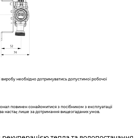
і виробу необхідно дотримуватись допустимої робочої
онал повинен ознайомитися з посібником з експлуатації
ства настає лише за дотримання вищезгаданих умов.
з рекуперацією тепла та водопостачання.