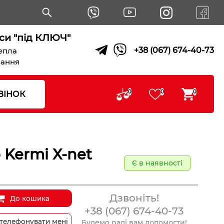
си "під КЛЮЧ"
+38 (067) 674-40-73
тепла
вання
0
0
0
ВІНОК
 Kermi X-net
Є в наявності
Дзвоніть!
До кошика
+38 (067) 674-40-73
телефонувати мені
Будемо раді вам допомогти!