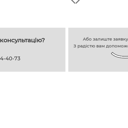
Або залиште заявк
консультацію?
З радістю вам допомож
74-40-73