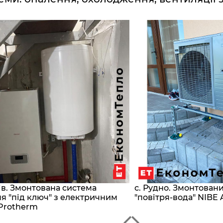
сів. Змонтована система
с. Рудно. Змонтован
я "під ключ" з електричним
"повітря-вода" NIBE 
Protherm