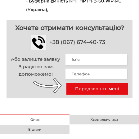
- Буферна ємність KHT НРТH-B-60-WP-PU
(Україна);
Хочете отримати консультацію?
+38 (067) 674-40-73
Або залиште заявку
З радістю вам
допоможемо!
Передзвоніть мені
Характеристики
Опис
Відгуки