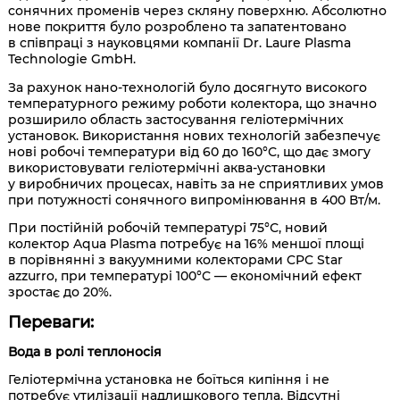
сонячних променів через скляну поверхню. Абсолютно
нове покриття було розроблено та запатентовано
в співпраці з науковцями компанії Dr. Laure Plasma
Technologie GmbH.
За рахунок нано-технологій було досягнуто високого
температурного режиму роботи колектора, що значно
розширило область застосування геліотермічних
установок. Використання нових технологій забезпечує
нові робочі температури від 60 до 160°С, що дає змогу
використовувати геліотермічні аква-установки
у виробничих процесах, навіть за не сприятливих умов
при потужності сонячного випромінювання в 400 Вт/м.
При постійній робочій температурі 75°С, новий
колектор Aqua Plasma потребує на 16% меншої площі
в порівнянні з вакуумними колекторами CPC Star
azzurro, при температурі 100°С — економічний ефект
зростає до 20%.
Переваги:
Вода в ролі теплоносія
Геліотермічна установка не боїться кипіння і не
потребує утилізації надлишкового тепла. Відсутні