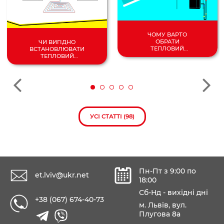
ЧОМУ ВАРТО
ОБРАТИ
ЧИ ВИГІДНО
ТЕПЛОВИЙ
ВСТАНОВЛЮВАТИ
НАСОС
ТЕПЛОВИЙ
ПОВІТРЯ/
НАСОС У 2024
ВОДА?
РОЦІ?
УСІ СТАТТІ (98)
Пн-Пт з 9:00 по
et.lviv@ukr.net
18:00
Сб-Нд - вихідні дні
+38 (067) 674-40-73
м. Львів, вул.
Плугова 8а