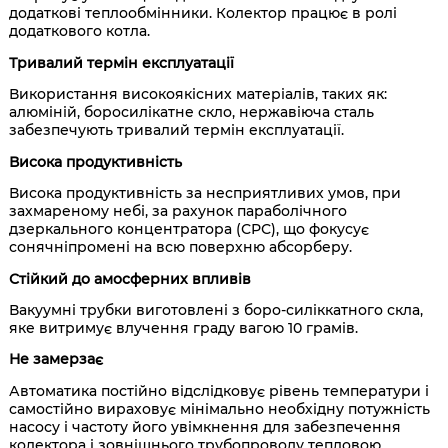
додаткові теплообмінники. Колектор працює в ролі
додаткового котла.
Тривалий термін експлуатації
Використання високоякісних матеріалів, таких як:
алюміній, боросилікатне скло, нержавіюча сталь
забезпечують тривалий термін експлуатації.
Висока продуктивність
Висока продуктивність за несприятливих умов, при
захмареному небі, за рахунок параболічного
дзеркального концентратора (СРС), що фокусує
сонячніпромені на всю поверхню абсорберу.
Стійкий до амосферних впливів
Вакуумні трубки виготовлені з боро-силіккатного скла,
яке витримує влучення граду вагою 10 грамів.
Не замерзає
Автоматика постійно відслідковує рівень температури і
самостійно вираховує мінімально необхідну потужність
насосу і частоту його увімкнення для забезпечення
колектора і зовнішнього трубопроводу тепловою