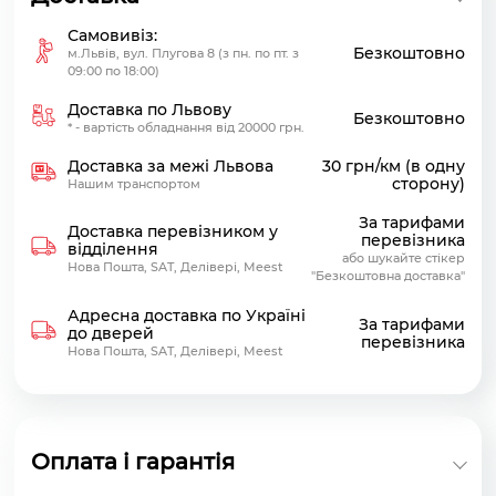
Самовивіз:
Безкоштовно
м.Львів, вул. Плугова 8 (з пн. по пт. з
09:00 по 18:00)
Доставка по Львову
Безкоштовно
* - вартість обладнання від 20000 грн.
Доставка за межі Львова
30 грн/км (в одну
сторону)
Нашим транспортом
За тарифами
Доставка перевізником у
перевізника
відділення
або шукайте стікер
Нова Пошта, SAT, Делівері, Meest
"Безкоштовна доставка"
Адресна доставка по Україні
За тарифами
до дверей
перевізника
Нова Пошта, SAT, Делівері, Meest
Оплата і гарантія