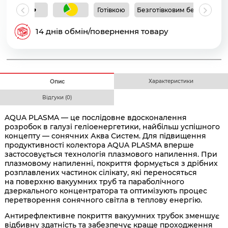
Готівкою
Безготівковим без ПДВ
Б
14 днів обмін/повернення товару
Характеристики
Опис
Відгуки (0)
AQUA PLASMA — це послідовне вдосконалення
розробок в галузі геліоенергетики, найбільш успішного
концепту — сонячних Аква Систем. Для підвищення
продуктивності колектора AQUA PLASMA вперше
застосовується технологія плазмового напилення. При
плазмовому напиленні, покриття формується з дрібних
розплавлених частинок cілікату, які переносяться
на поверхню вакуумних труб та параболічного
дзеркального концентратора та оптимізують процес
перетворення сонячного світла в теплову енергію.
Антирефлективне покриття вакуумних трубок зменшує
відбивну здатність та забезпечує краще проходження