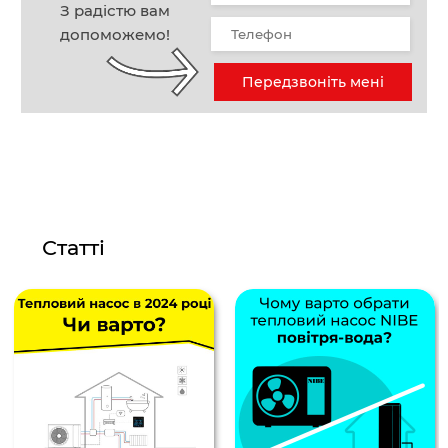
З радістю вам
допоможемо!
Передзвоніть мені
Статті