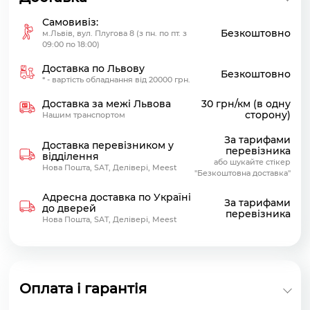
Самовивіз:
Безкоштовно
м.Львів, вул. Плугова 8 (з пн. по пт. з
09:00 по 18:00)
Доставка по Львову
Безкоштовно
* - вартість обладнання від 20000 грн.
Доставка за межі Львова
30 грн/км (в одну
сторону)
Нашим транспортом
За тарифами
Доставка перевізником у
перевізника
відділення
або шукайте стікер
Нова Пошта, SAT, Делівері, Meest
"Безкоштовна доставка"
Адресна доставка по Україні
За тарифами
до дверей
перевізника
Нова Пошта, SAT, Делівері, Meest
Оплата і гарантія