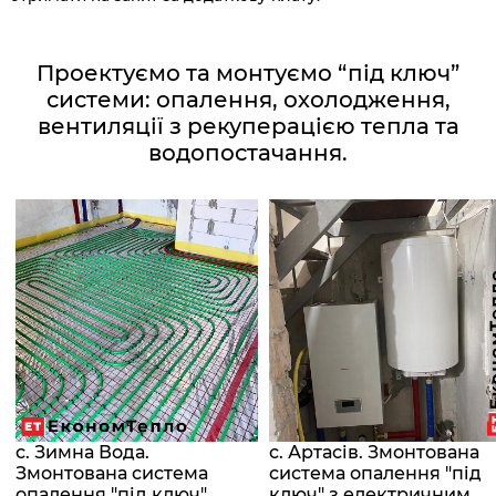
Проектуємо та монтуємо “під ключ”
системи: опалення, охолодження,
вентиляції з рекуперацією тепла та
водопостачання.
с. Зимна Вода.
с. Артасів. Змонтована
Змонтована система
система опалення "під
опалення "під ключ"
ключ" з електричним