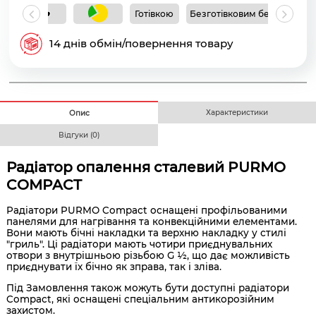
Готівкою
Безготівковим без ПДВ
Б
14 днів обмін/повернення товару
Характеристики
Опис
Відгуки (0)
Радіатор опалення сталевий PURMO
COMPACT
Радіатори PURMO Compact оснащені профільованими
панелями для нагрівання та конвекційними елементами.
Вони мають бічні накладки та верхню накладку у стилі
"гриль". Ці радіатори мають чотири приєднувальних
отвори з внутрішньою різьбою G ½, що дає можливість
приєднувати їх бічно як зправа, так і зліва.
Під Замовлення також можуть бути доступні радіатори
Compact, які оснащені спеціальним антикорозійним
захистом.