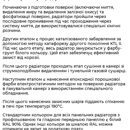
Починаючи з підготовки поверхні (включаючи миття,
видалення жиру та видалення залізної окису) та
фосфатизації поверхні, радіатори пройшли через
послідовне промивання під час проходження через
систему миття, де використовувалися спеціальні хімічні
розчини.
Другим етапом є процес каталізованого забарвлення за
допомогою методу катафорезу другого покоління KTL II.
Під час цього етапу, весь радіатор занурюється у фарбу-
грунт білого кольору. Цей етап забезпечує ефективний
захист від корозії.
Після цього радіатори проходять етап сушіння в камері зі
струмкоподібним видаленням і тунельній газовій сушарці.
Наступним етапом є нанесення епоксидної порошкової
фарби електростатичним методом на поверхню радіатора
в лакувальній камері з використанням спеціального
обладнання.
Після цього нанесених захисних шарів піддають спіканню
в печі при температурі 190°C.
Стандартним кольором для всіх панельних радіаторів з
профільованою та гладкою передньою панеллю є білий
RAL 9016. Однак інші кольори за шкалою RAL можна
отримати на запит за додаткову плату.