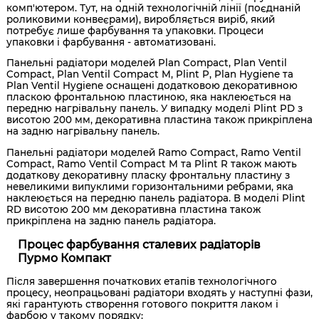
комп'ютером. Тут, на одній технологічній лінії (поєднаній
роликовими конвеєрами), виробляється виріб, який
потребує лише фарбування та упаковки. Процеси
упаковки і фарбування - автоматизовані.
Панельні радіатори моделей Plan Compact, Plan Ventil
Compact, Plan Ventil Compact M, Plint P, Plan Hygiene та
Plan Ventil Hygiene оснащені додатковою декоративною
пласкою фронтальною пластиною, яка наклеюється на
передню нагрівальну панель. У випадку моделі Plint PD з
висотою 200 мм, декоративна пластина також прикріплена
на задню нагрівальну панель.
Панельні радіатори моделей Ramo Compact, Ramo Ventil
Compact, Ramo Ventil Compact M та Plint R також мають
додаткову декоративну пласку фронтальну пластину з
невеликими випуклими горизонтальними ребрами, яка
наклеюється на передню панель радіатора. В моделі Plint
RD висотою 200 мм декоративна пластина також
прикріплена на задню панель радіатора.
Процес фарбування сталевих радіаторів
Пурмо Компакт
Після завершення початкових етапів технологічного
процесу, неопрацьовані радіатори входять у наступні фази,
які гарантують створення готового покриття лаком і
фарбою у такому порядку: