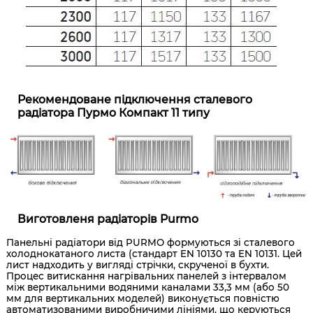
Рекомендоване підключення сталевого
радіатора Пурмо Компакт 11 типу
Виготовленя радіаторів Purmo
Панельні радіатори від PURMO формуються зі сталевого
холоднокатаного листа (стандарт EN 10130 та EN 10131. Цей
лист надходить у вигляді стрічки, скрученої в бухти.
Процес витискання нагрівальних панелей з інтервалом
між вертикальними водяними каналами 33,3 мм (або 50
мм для вертикальних моделей) виконується повністю
автоматизованими виробничими лініями, що керуються