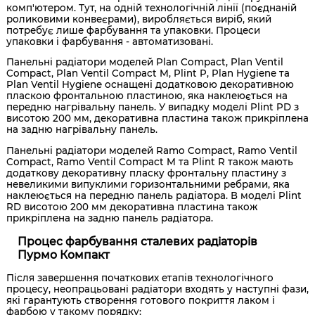
комп'ютером. Тут, на одній технологічній лінії (поєднаній
роликовими конвеєрами), виробляється виріб, який
потребує лише фарбування та упаковки. Процеси
упаковки і фарбування - автоматизовані.
Панельні радіатори моделей Plan Compact, Plan Ventil
Compact, Plan Ventil Compact M, Plint P, Plan Hygiene та
Plan Ventil Hygiene оснащені додатковою декоративною
пласкою фронтальною пластиною, яка наклеюється на
передню нагрівальну панель. У випадку моделі Plint PD з
висотою 200 мм, декоративна пластина також прикріплена
на задню нагрівальну панель.
Панельні радіатори моделей Ramo Compact, Ramo Ventil
Compact, Ramo Ventil Compact M та Plint R також мають
додаткову декоративну пласку фронтальну пластину з
невеликими випуклими горизонтальними ребрами, яка
наклеюється на передню панель радіатора. В моделі Plint
RD висотою 200 мм декоративна пластина також
прикріплена на задню панель радіатора.
Процес фарбування сталевих радіаторів
Пурмо Компакт
Після завершення початкових етапів технологічного
процесу, неопрацьовані радіатори входять у наступні фази,
які гарантують створення готового покриття лаком і
фарбою у такому порядку: