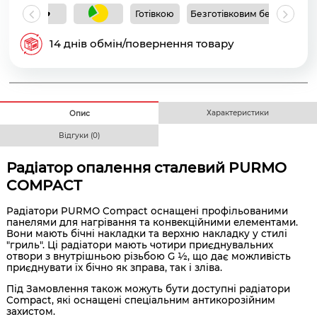
Готівкою
Безготівковим без ПДВ
Б
14 днів обмін/повернення товару
Характеристики
Опис
Відгуки (0)
Радіатор опалення сталевий PURMO
COMPACT
Радіатори PURMO Compact оснащені профільованими
панелями для нагрівання та конвекційними елементами.
Вони мають бічні накладки та верхню накладку у стилі
"гриль". Ці радіатори мають чотири приєднувальних
отвори з внутрішньою різьбою G ½, що дає можливість
приєднувати їх бічно як зправа, так і зліва.
Під Замовлення також можуть бути доступні радіатори
Compact, які оснащені спеціальним антикорозійним
захистом.