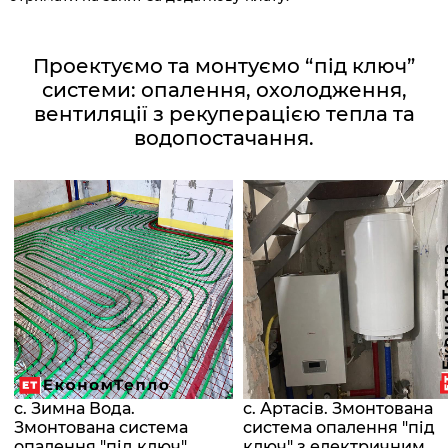
Проектуємо та монтуємо “під ключ”
системи: опалення, охолодження,
вентиляції з рекуперацією тепла та
водопостачання.
с. Зимна Вода.
с. Артасів. Змонтована
Змонтована система
система опалення "під
опалення "під ключ"
ключ" з електричним