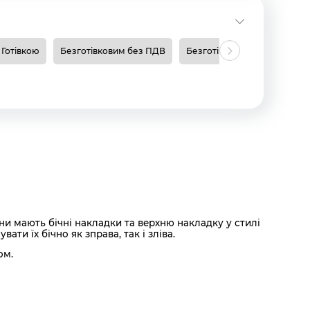
Готівкою
Безготівковим без ПДВ
Безготівковим з ПДВ
Н
 мають бічні накладки та верхню накладку у стилі
и їх бічно як зправа, так і зліва.
ом.