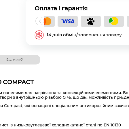
Оплата і гарантія
кладний платіж
14 днів обмін/повернення товару
Відгуки (0)
MO COMPACT
анелями для нагрівання та конвекційними елементами. Вони
вори з внутрішньою різьбою G ½, що дає можливість приєднуват
и Compact, які оснащені спеціальним антикорозійним захист
ст із низьковуглецевої холоднокатаної сталі по EN 10130