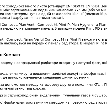
 холоднокатаного листа (стандарт EN 10130 та EN 10131. Цей л
ом між вертикальними водяними каналами 33,3 мм (або 50 мм
 комп'ютером. Тут, на одній технологічній лінії (поєднаній 
овки і фарбування - автоматизовані.
 Compact, Plan Ventil Compact M, Plint P, Plan Hygiene та P
 передню нагрівальну панель. У випадку моделі Plint PD з в
til Compact, Ramo Ventil Compact M та Plint R також мають 
 наклеюється на передню панель радіатора. В моделі Plint
мо Компакт
роцесу, неопрацьовані радіатори входять у наступні фази, як
видалення жиру та видалення залізної окису) та фосфатизації
 де використовувалися спеціальні хімічні розчини.
а допомогою методу катафорезу другого покоління KTL II. Пі
тивний захист від корозії.
рі зі струмкоподібним видаленням і тунельній газовій сушарц
ї фарби електростатичним методом на поверхню радіатора в