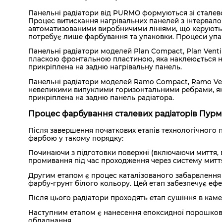
Панельні радіатори від PURMO формуються зі сталевого
Процес витискання нагрівальних панелей з інтервал
автоматизованими виробничими лініями, що керуються
потребує лише фарбування та упаковки. Процеси упак
Панельні радіатори моделей Plan Compact, Plan Ventil
пласкою фронтальною пластиною, яка наклеюється на
прикріплена на задню нагрівальну панель.
Панельні радіатори моделей Ramo Compact, Ramo Ven
невеликими випуклими горизонтальними ребрами, яка
прикріплена на задню панель радіатора.
Процес фарбування сталевих радіаторів Пур
Після завершення початкових етапів технологічного п
фарбою у такому порядку:
Починаючи з підготовки поверхні (включаючи миття, 
промивання під час проходження через систему миття,
Другим етапом є процес каталізованого забарвлення з
фарбу-грунт білого кольору. Цей етап забезпечує ефек
Після цього радіатори проходять етап сушіння в каме
Наступним етапом є нанесення епоксидної порошково
обладнання.