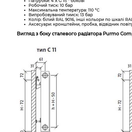
Патрубки: 4 Х G ½ " бокові
Робочий тиск: 10 бар
Максимальна температура: 110 °C
Випробовуваний тииск: 13 бар
Колір: білий RAL 9016, інші кольори по шкалі R
Аксесуари: кронштейни, пробка, відвідник повіт
Вигляд з боку сталевого радіатора Purmo Comp