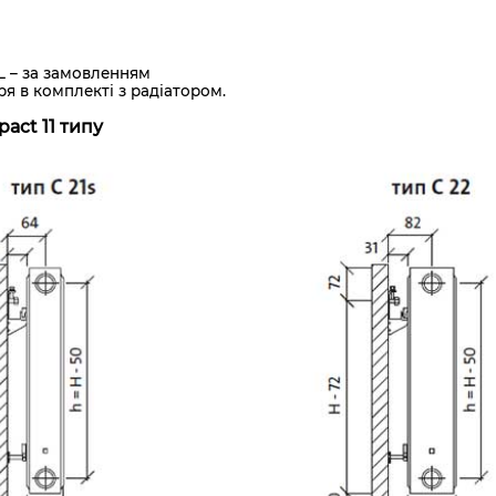
AL – за замовленням
ря в комплекті з радіатором.
act 11 типу