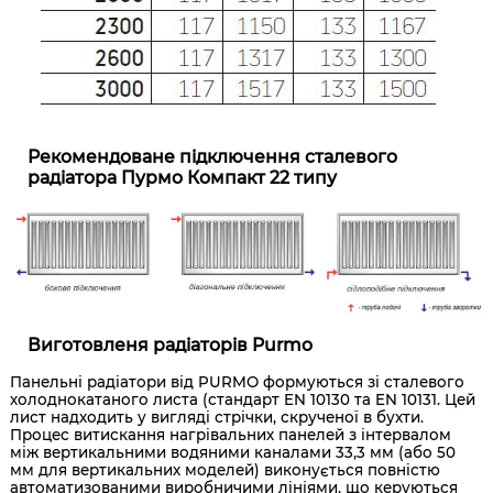
Рекомендоване підключення сталевого
радіатора Пурмо Компакт 22 типу
Виготовленя радіаторів Purmo
Панельні радіатори від PURMO формуються зі сталевого
холоднокатаного листа (стандарт EN 10130 та EN 10131. Цей
лист надходить у вигляді стрічки, скрученої в бухти.
Процес витискання нагрівальних панелей з інтервалом
між вертикальними водяними каналами 33,3 мм (або 50
мм для вертикальних моделей) виконується повністю
автоматизованими виробничими лініями, що керуються