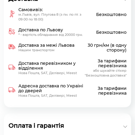
Самовивіз:
Безкоштовно
м.Львів, вул. Плугова 8 (з пн. по пт. з
09:00 по 18:00)
Доставка по Львову
Безкоштовно
* - вартість обладнання від 20000 грн.
Доставка за межі Львова
30 грн/км (в одну
сторону)
Нашим транспортом
За тарифами
Доставка перевізником у
перевізника
відділення
або шукайте стікер
Нова Пошта, SAT, Делівері, Meest
"Безкоштовна доставка"
Адресна доставка по Україні
За тарифами
до дверей
перевізника
Нова Пошта, SAT, Делівері, Meest
Оплата і гарантія