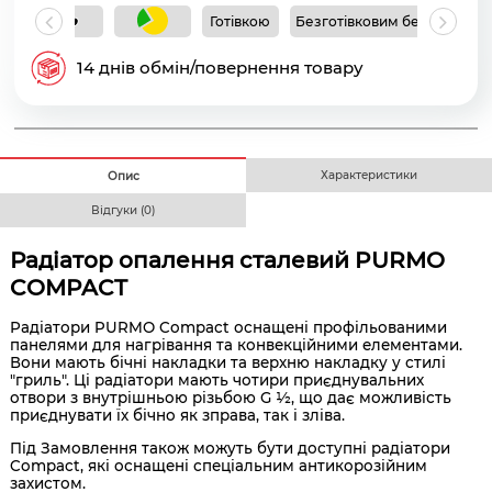
Готівкою
Безготівковим без ПДВ
Б
14 днів обмін/повернення товару
Характеристики
Опис
Відгуки (0)
Радіатор опалення сталевий PURMO
COMPACT
Радіатори PURMO Compact оснащені профільованими
панелями для нагрівання та конвекційними елементами.
Вони мають бічні накладки та верхню накладку у стилі
"гриль". Ці радіатори мають чотири приєднувальних
отвори з внутрішньою різьбою G ½, що дає можливість
приєднувати їх бічно як зправа, так і зліва.
Під Замовлення також можуть бути доступні радіатори
Compact, які оснащені спеціальним антикорозійним
захистом.