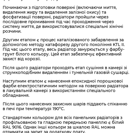
Починаючи з підготовки поверхні (включаючи миття,
видалення жиру та видалення залізної окису) та
фосфатизації поверхні, радіатори пройшли через
послідовне промивання під час проходження через
систему миття, де використовувалися спеціальні хімічні
розчини.
Другим етапом є процес каталізованого забарвлення за
допомогою методу катафорезу другого покоління KTL II.
Під час цього етапу, весь радіатор занурюється у фарбу-
грунт білого кольору. Цей етап забезпечує ефективний
захист від корозії.
Після цього радіатори проходять етап сушіння в камері зі
струмкоподібним видаленням і тунельній газовій сушарці.
Наступним етапом є нанесення епоксидної порошкової
фарби електростатичним методом на поверхню радіатора
в лакувальній камері з використанням спеціального
обладнання.
Після цього нанесених захисних шарів піддають спіканню
в печі при температурі 190°C.
Стандартним кольором для всіх панельних радіаторів з
профільованою та гладкою передньою панеллю є білий
RAL 9016. Однак інші кольори за шкалою RAL можна
отримати на запит за додаткову плату.