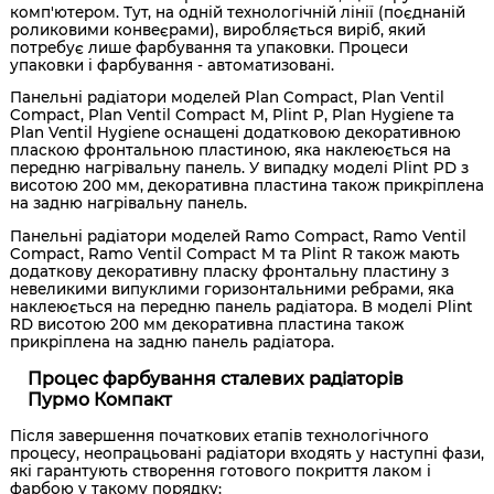
комп'ютером. Тут, на одній технологічній лінії (поєднаній
роликовими конвеєрами), виробляється виріб, який
потребує лише фарбування та упаковки. Процеси
упаковки і фарбування - автоматизовані.
Панельні радіатори моделей Plan Compact, Plan Ventil
Compact, Plan Ventil Compact M, Plint P, Plan Hygiene та
Plan Ventil Hygiene оснащені додатковою декоративною
пласкою фронтальною пластиною, яка наклеюється на
передню нагрівальну панель. У випадку моделі Plint PD з
висотою 200 мм, декоративна пластина також прикріплена
на задню нагрівальну панель.
Панельні радіатори моделей Ramo Compact, Ramo Ventil
Compact, Ramo Ventil Compact M та Plint R також мають
додаткову декоративну пласку фронтальну пластину з
невеликими випуклими горизонтальними ребрами, яка
наклеюється на передню панель радіатора. В моделі Plint
RD висотою 200 мм декоративна пластина також
прикріплена на задню панель радіатора.
Процес фарбування сталевих радіаторів
Пурмо Компакт
Після завершення початкових етапів технологічного
процесу, неопрацьовані радіатори входять у наступні фази,
які гарантують створення готового покриття лаком і
фарбою у такому порядку: