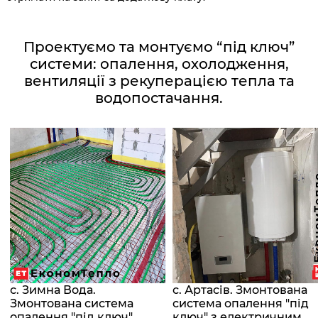
Проектуємо та монтуємо “під ключ”
системи: опалення, охолодження,
вентиляції з рекуперацією тепла та
водопостачання.
с. Зимна Вода.
с. Артасів. Змонтована
Змонтована система
система опалення "під
опалення "під ключ"
ключ" з електричним