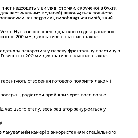
ист надходить у вигляді стрічки, скрученої в бухти.
 для вертикальних моделей) виконується повністю
роликовими конвеєрами), виробляється виріб, який
lan Ventil Hygiene оснащені додатковою декоративною
исотою 200 мм, декоративна пластина також
додаткову декоративну пласку фронтальну пластину з
 RD висотою 200 мм декоративна пластина також
і гарантують створення готового покриття лаком і
 поверхні, радіатори пройшли через послідовне
д час цього етапу, весь радіатор занурюється у
і.
 лакувальній камері з використанням спеціального