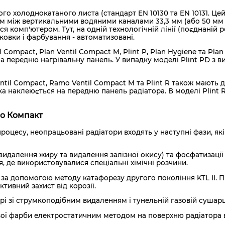
 холоднокатаного листа (стандарт EN 10130 та EN 10131. Цей л
ом між вертикальними водяними каналами 33,3 мм (або 50 мм
 комп'ютером. Тут, на одній технологічній лінії (поєднаній 
овки і фарбування - автоматизовані.
 Compact, Plan Ventil Compact M, Plint P, Plan Hygiene та P
 передню нагрівальну панель. У випадку моделі Plint PD з в
til Compact, Ramo Ventil Compact M та Plint R також мають 
 наклеюється на передню панель радіатора. В моделі Plint
мо Компакт
роцесу, неопрацьовані радіатори входять у наступні фази, як
видалення жиру та видалення залізної окису) та фосфатизації
 де використовувалися спеціальні хімічні розчини.
а допомогою методу катафорезу другого покоління KTL II. Пі
тивний захист від корозії.
рі зі струмкоподібним видаленням і тунельній газовій сушарц
ї фарби електростатичним методом на поверхню радіатора в