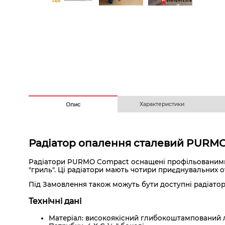
Безготівковим з ПДВ
На
Характеристики
Опис
Радіатор опалення сталевий PUR
Радіатори PURMO Compact оснащені профільованими п
"гриль". Ці радіатори мають чотири приєднувальних от
Під Замовлення також можуть бути доступні радіатор
Технічні дані
Матеріал: високоякісний глибокоштампований ли