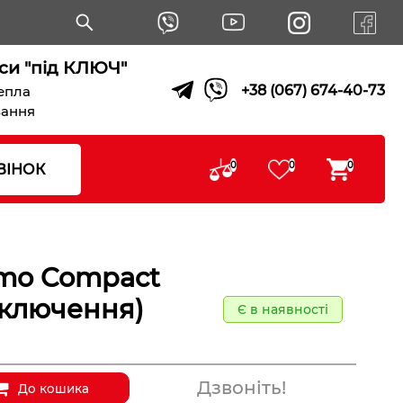
си "під КЛЮЧ"
+38 (067) 674-40-73
тепла
вання
0
0
0
ВІНОК
rmo Compact
дключення)
Є в наявності
Дзвоніть!
До кошика