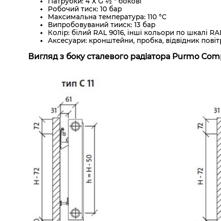
Патрубки: 4 Х G ½ " бокові
Робочий тиск: 10 бар
Максимальна температура: 110 °C
Випробовуваний тииск: 13 бар
Колір: білий RAL 9016, інші кольори по шкалі R
Аксесуари: кронштейни, пробка, відвідник повіт
Вигляд з боку сталевого радіатора Purmo Com