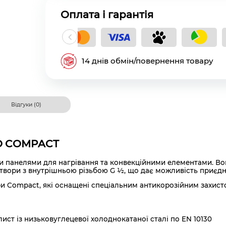
Оплата і гарантія
кладний платіж
14 днів обмін/повернення товару
Відгуки (0)
MO COMPACT
анелями для нагрівання та конвекційними елементами. Вони
вори з внутрішньою різьбою G ½, що дає можливість приєднуват
и Compact, які оснащені спеціальним антикорозійним захист
ст із низьковуглецевої холоднокатаної сталі по EN 10130