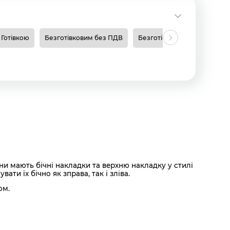
Готівкою
Безготівковим без ПДВ
Безготівковим з ПДВ
Н
 мають бічні накладки та верхню накладку у стилі
и їх бічно як зправа, так і зліва.
ом.