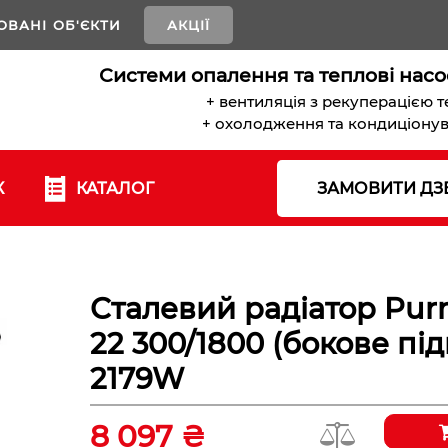
ОВАНІ ОБ'ЄКТИ
АКЦІЇ
Системи опалення та теплові насо
+ вентиляція з рекуперацією 
+ охолодження та кондиціону
К
КАТАЛОГ
ЗАМОВИТИ ДЗ
Сталевий радіатор Pu
22 300/1800 (бокове пі
2179W
8 097 ₴