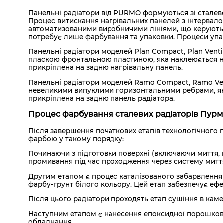
Панельні радіатори від PURMO формуються зі сталевого
Процес витискання нагрівальних панелей з інтервал
автоматизованими виробничими лініями, що керуються
потребує лише фарбування та упаковки. Процеси упак
Панельні радіатори моделей Plan Compact, Plan Ventil
пласкою фронтальною пластиною, яка наклеюється на
прикріплена на задню нагрівальну панель.
Панельні радіатори моделей Ramo Compact, Ramo Ven
невеликими випуклими горизонтальними ребрами, яка
прикріплена на задню панель радіатора.
Процес фарбування сталевих радіаторів Пур
Після завершення початкових етапів технологічного п
фарбою у такому порядку:
Починаючи з підготовки поверхні (включаючи миття, 
промивання під час проходження через систему миття,
Другим етапом є процес каталізованого забарвлення з
фарбу-грунт білого кольору. Цей етап забезпечує ефек
Після цього радіатори проходять етап сушіння в каме
Наступним етапом є нанесення епоксидної порошково
обладнання.