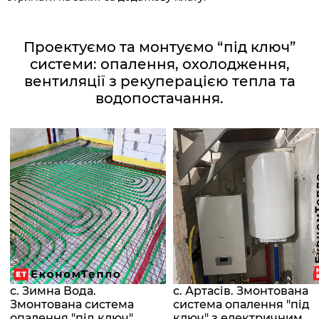
Проектуємо та монтуємо “під ключ”
системи: опалення, охолодження,
вентиляції з рекуперацією тепла та
водопостачання.
с. Зимна Вода.
с. Артасів. Змонтована
Змонтована система
система опалення "під
опалення "під ключ"
ключ" з електричним