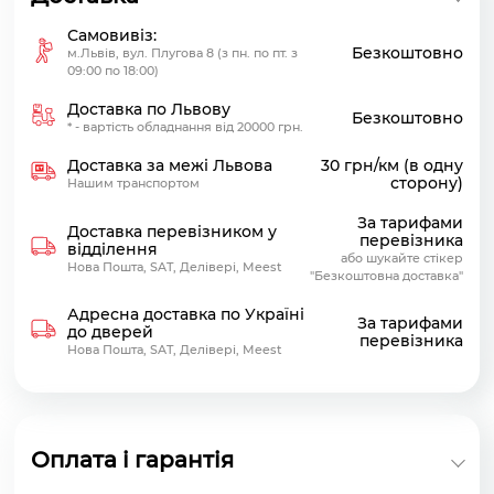
Самовивіз:
Безкоштовно
м.Львів, вул. Плугова 8 (з пн. по пт. з
09:00 по 18:00)
Доставка по Львову
Безкоштовно
* - вартість обладнання від 20000 грн.
Доставка за межі Львова
30 грн/км (в одну
сторону)
Нашим транспортом
За тарифами
Доставка перевізником у
перевізника
відділення
або шукайте стікер
Нова Пошта, SAT, Делівері, Meest
"Безкоштовна доставка"
Адресна доставка по Україні
За тарифами
до дверей
перевізника
Нова Пошта, SAT, Делівері, Meest
Оплата і гарантія