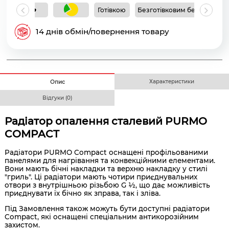
Готівкою
Безготівковим без ПДВ
Б
14 днів обмін/повернення товару
Характеристики
Опис
Відгуки (0)
Радіатор опалення сталевий PURMO
COMPACT
Радіатори PURMO Compact оснащені профільованими
панелями для нагрівання та конвекційними елементами.
Вони мають бічні накладки та верхню накладку у стилі
"гриль". Ці радіатори мають чотири приєднувальних
отвори з внутрішньою різьбою G ½, що дає можливість
приєднувати їх бічно як зправа, так і зліва.
Під Замовлення також можуть бути доступні радіатори
Compact, які оснащені спеціальним антикорозійним
захистом.