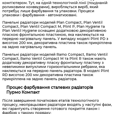
комп'ютером. Тут, на одній технологічній лінії (поєднаній
роликовими конвеєрами), виробляється виріб, який
потребує лише фарбування та упаковки. Процеси
упаковки і фарбування - автоматизовані.
Панельні радіатори моделей Plan Compact, Plan Ventil
Compact, Plan Ventil Compact M, Plint P, Plan Hygiene та
Plan Ventil Hygiene оснащені додатковою декоративною
пласкою фронтальною пластиною, яка наклеюється на
передню нагрівальну панель. У випадку моделі Plint PD з
висотою 200 мм, декоративна пластина також прикріплена
на задню нагрівальну панель.
Панельні радіатори моделей Ramo Compact, Ramo Ventil
Compact, Ramo Ventil Compact M та Plint R також мають
додаткову декоративну пласку фронтальну пластину з
невеликими випуклими горизонтальними ребрами, яка
наклеюється на передню панель радіатора. В моделі Plint
RD висотою 200 мм декоративна пластина також
прикріплена на задню панель радіатора.
Процес фарбування сталевих радіаторів
Пурмо Компакт
Після завершення початкових етапів технологічного
процесу, неопрацьовані радіатори входять у наступні фази,
які гарантують створення готового покриття лаком і
фарбою у такому порядку: