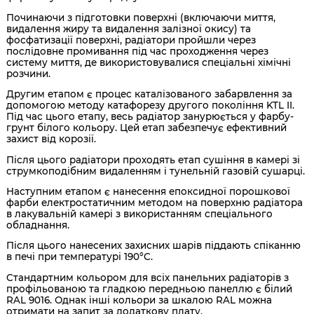
Починаючи з підготовки поверхні (включаючи миття,
видалення жиру та видалення залізної окису) та
фосфатизації поверхні, радіатори пройшли через
послідовне промивання під час проходження через
систему миття, де використовувалися спеціальні хімічні
розчини.
Другим етапом є процес каталізованого забарвлення за
допомогою методу катафорезу другого покоління KTL II.
Під час цього етапу, весь радіатор занурюється у фарбу-
грунт білого кольору. Цей етап забезпечує ефективний
захист від корозії.
Після цього радіатори проходять етап сушіння в камері зі
струмкоподібним видаленням і тунельній газовій сушарці.
Наступним етапом є нанесення епоксидної порошкової
фарби електростатичним методом на поверхню радіатора
в лакувальній камері з використанням спеціального
обладнання.
Після цього нанесених захисних шарів піддають спіканню
в печі при температурі 190°C.
Стандартним кольором для всіх панельних радіаторів з
профільованою та гладкою передньою панеллю є білий
RAL 9016. Однак інші кольори за шкалою RAL можна
отримати на запит за додаткову плату.