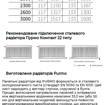
Рекомендоване підключення сталевого
радіатора Пурмо Компакт 22 типу
Виготовленя радіаторів Purmo
Панельні радіатори від PURMO формуються зі сталевого
холоднокатаного листа (стандарт EN 10130 та EN 10131. Цей
лист надходить у вигляді стрічки, скрученої в бухти.
Процес витискання нагрівальних панелей з інтервалом
між вертикальними водяними каналами 33,3 мм (або 50
мм для вертикальних моделей) виконується повністю
автоматизованими виробничими лініями, що керуються