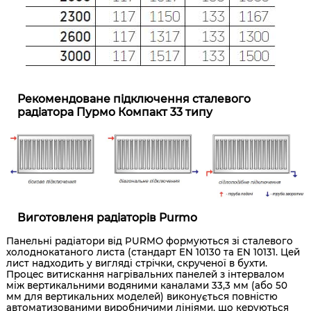
Рекомендоване підключення сталевого
радіатора Пурмо Компакт 33 типу
Виготовленя радіаторів Purmo
Панельні радіатори від PURMO формуються зі сталевого
холоднокатаного листа (стандарт EN 10130 та EN 10131. Цей
лист надходить у вигляді стрічки, скрученої в бухти.
Процес витискання нагрівальних панелей з інтервалом
між вертикальними водяними каналами 33,3 мм (або 50
мм для вертикальних моделей) виконується повністю
автоматизованими виробничими лініями, що керуються