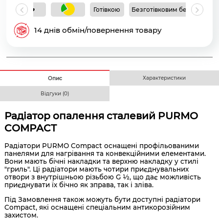
Готівкою
Безготівковим без ПДВ
Б
14 днів обмін/повернення товару
Характеристики
Опис
Відгуки (0)
Радіатор опалення сталевий PURMO
COMPACT
Радіатори PURMO Compact оснащені профільованими
панелями для нагрівання та конвекційними елементами.
Вони мають бічні накладки та верхню накладку у стилі
"гриль". Ці радіатори мають чотири приєднувальних
отвори з внутрішньою різьбою G ½, що дає можливість
приєднувати їх бічно як зправа, так і зліва.
Під Замовлення також можуть бути доступні радіатори
Compact, які оснащені спеціальним антикорозійним
захистом.