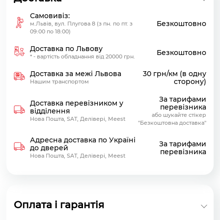
Самовивіз:
Безкоштовно
м.Львів, вул. Плугова 8 (з пн. по пт. з
09:00 по 18:00)
Доставка по Львову
Безкоштовно
* - вартість обладнання від 20000 грн.
Доставка за межі Львова
30 грн/км (в одну
сторону)
Нашим транспортом
За тарифами
Доставка перевізником у
перевізника
відділення
або шукайте стікер
Нова Пошта, SAT, Делівері, Meest
"Безкоштовна доставка"
Адресна доставка по Україні
За тарифами
до дверей
перевізника
Нова Пошта, SAT, Делівері, Meest
Оплата і гарантія