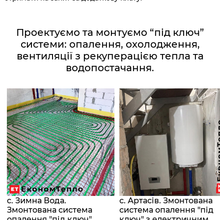
Проектуємо та монтуємо “під ключ”
системи: опалення, охолодження,
вентиляції з рекуперацією тепла та
водопостачання.
с. Зимна Вода.
с. Артасів. Змонтована
Змонтована система
система опалення "під
опалення "під ключ"
ключ" з електричним