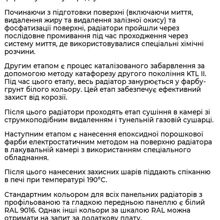
Починаючи з підготовки поверхні (включаючи миття,
видалення жиру та видалення залізної окису) та
фосфатизації поверхні, радіатори пройшли через
послідовне промивання під час проходження через
систему миття, де використовувалися спеціальні хімічні
розчини.
Другим етапом є процес каталізованого забарвлення за
допомогою методу катафорезу другого покоління KTL II.
Під час цього етапу, весь радіатор занурюється у фарбу-
грунт білого кольору. Цей етап забезпечує ефективний
захист від корозії.
Після цього радіатори проходять етап сушіння в камері зі
струмкоподібним видаленням і тунельній газовій сушарці.
Наступним етапом є нанесення епоксидної порошкової
фарби електростатичним методом на поверхню радіатора
в лакувальній камері з використанням спеціального
обладнання.
Після цього нанесених захисних шарів піддають спіканню
в печі при температурі 190°C.
Стандартним кольором для всіх панельних радіаторів з
профільованою та гладкою передньою панеллю є білий
RAL 9016. Однак інші кольори за шкалою RAL можна
отримати на запит за додаткову плату.