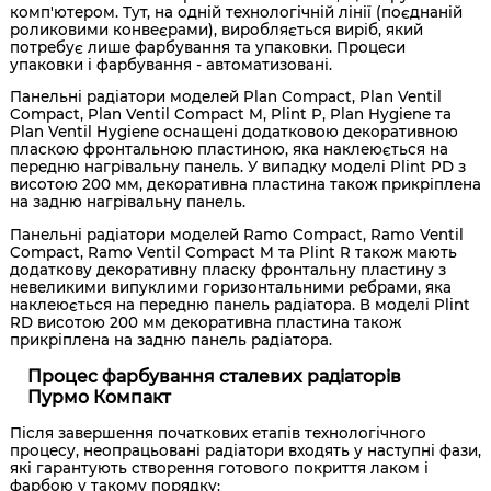
комп'ютером. Тут, на одній технологічній лінії (поєднаній
роликовими конвеєрами), виробляється виріб, який
потребує лише фарбування та упаковки. Процеси
упаковки і фарбування - автоматизовані.
Панельні радіатори моделей Plan Compact, Plan Ventil
Compact, Plan Ventil Compact M, Plint P, Plan Hygiene та
Plan Ventil Hygiene оснащені додатковою декоративною
пласкою фронтальною пластиною, яка наклеюється на
передню нагрівальну панель. У випадку моделі Plint PD з
висотою 200 мм, декоративна пластина також прикріплена
на задню нагрівальну панель.
Панельні радіатори моделей Ramo Compact, Ramo Ventil
Compact, Ramo Ventil Compact M та Plint R також мають
додаткову декоративну пласку фронтальну пластину з
невеликими випуклими горизонтальними ребрами, яка
наклеюється на передню панель радіатора. В моделі Plint
RD висотою 200 мм декоративна пластина також
прикріплена на задню панель радіатора.
Процес фарбування сталевих радіаторів
Пурмо Компакт
Після завершення початкових етапів технологічного
процесу, неопрацьовані радіатори входять у наступні фази,
які гарантують створення готового покриття лаком і
фарбою у такому порядку: