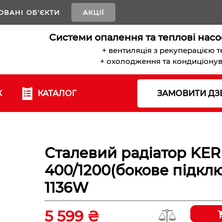
ОВАНІ ОБ'ЄКТИ
АКЦІЇ
Системи опалення та теплові насо
+ вентиляція з рекуперацією 
+ охолодження та кондиціону
К
КАТАЛОГ
ЗАМОВИТИ ДЗ
Сталевий радіатор KER
400/1200(бокове підкл
1136W
5 599 ₴