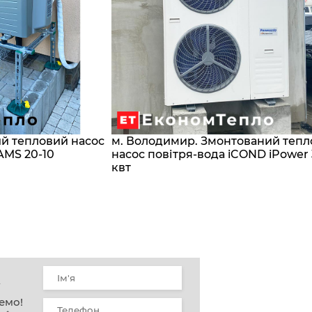
ий тепловий насос
м. Володимир. Змонтований теп
AMS 20-10
насос повітря-вода iCOND iPower
квт
у
емо!