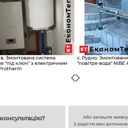
сів. Змонтована система
с. Рудно. Змонтован
я "під ключ" з електричним
"повітря-вода" NIBE 
Protherm
Або залиште заявк
консультацію?
З радістю вам допомож