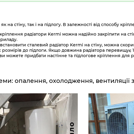
 на стіну, так і на підлогу. В залежності від способу кріп
кріплення радіатори Kermi можна надійно закріпити на стін
приладу.
встановити сталевий радіатор Kermi на стіну, можна скор
 розмірів до підлоги. Якщо довжина радіатора перевищує 
і ви можете придбати настінне та підлогове кріплення для р
еми: опалення, охолодження, вентиляції 