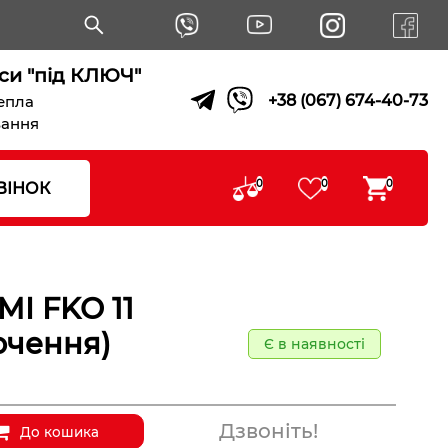
си "під КЛЮЧ"
+38 (067) 674-40-73
тепла
вання
0
0
0
ВІНОК
MI FKO 11
ючення)
Є в наявності
Дзвоніть!
До кошика