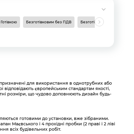
Готівкою
Безготівковим без ПДВ
Безготівковим з ПДВ
Н
и призначені для використання в однотрубних або
ї відповідають європейським стандартам якості,
тні розміри, що чудово доповнюють дизайн будь-
вляються готовими до установки, вже зібраними.
 Маєвського і 4 прохідні пробки (2 праві і 2 ліві
ння всіх будівельних робіт.