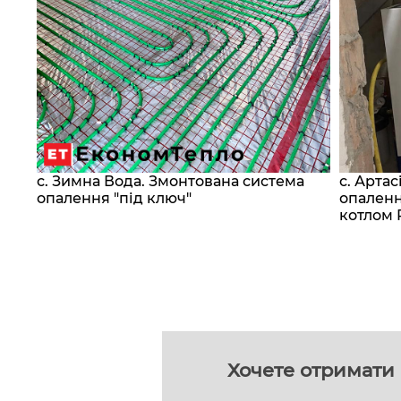
с. Зимна Вода. Змонтована система
с. Арта
сос
опалення "під ключ"
опаленн
котлом 
Хочете отримати 