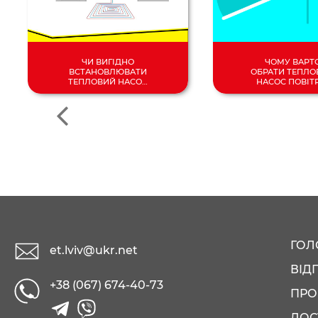
ЧИ ВИГІДНО
ЧОМУ ВАРТ
ВСТАНОВЛЮВАТИ
ОБРАТИ ТЕПЛО
ТЕПЛОВИЙ НАСОС
НАСОС ПОВІТ
У 2024 РОЦІ?
ВОДА?
ГОЛ
et.lviv@ukr.net
ВІД
+38 (067) 674-40-73
ПРО
ДОС