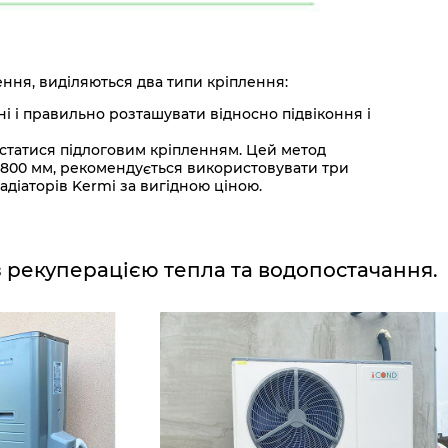
лення, виділяються два типи кріплення:
і і правильно розташувати відносно підвіконня і
истатися підлоговим кріпленням. Цей метод
1800 мм, рекомендується використовувати три
адіаторів Kermi за вигідною ціною.
з рекуперацією тепла та водопостачання.