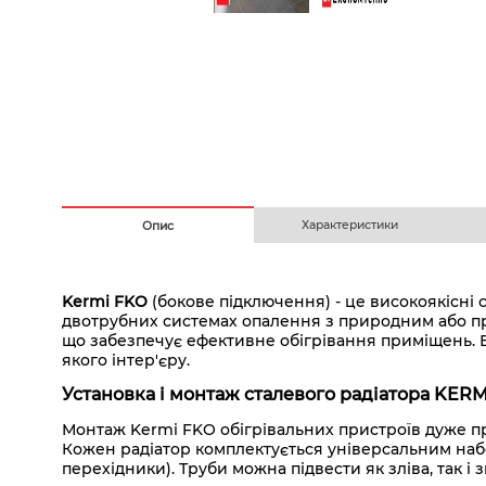
Безготівковим з ПДВ
На
Характеристики
Опис
Kermi FKO
(бокове підключення) - це високоякісні
двотрубних системах опалення з природним або при
що забезпечує ефективне обігрівання приміщень. 
якого інтер'єру.
Установка і монтаж сталевого радіатора KERMI
Монтаж Kermi FKO обігрівальних пристроїв дуже пр
Кожен радіатор комплектується універсальним набор
перехідники). Труби можна підвести як зліва, так і