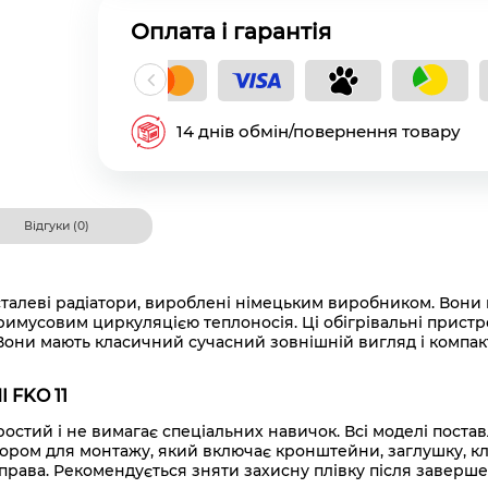
Оплата і гарантія
кладний платіж
14 днів обмін/повернення товару
Відгуки (0)
 сталеві радіатори, вироблені німецьким виробником. Вон
мусовим циркуляцією теплоносія. Ці обігрівальні пристро
Вони мають класичний сучасний зовнішній вигляд і компак
 FKO 11
остий і не вимагає спеціальних навичок. Всі моделі поста
ом для монтажу, який включає кронштейни, заглушку, клапан
 зправа. Рекомендується зняти захисну плівку після заверше