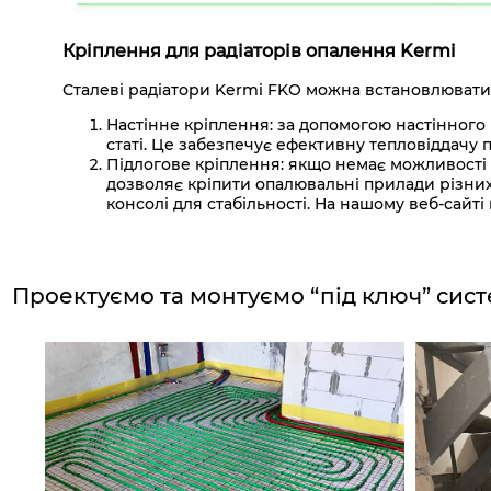
Кріплення для радіаторів опалення Kermi
Сталеві радіатори Kermi FKO можна встановлювати як
Настінне кріплення: за допомогою настінного 
статі. Це забезпечує ефективну тепловіддачу 
Підлогове кріплення: якщо немає можливості 
дозволяє кріпити опалювальні прилади різних
консолі для стабільності. На нашому веб-сайт
Проектуємо та монтуємо “під ключ”
сист