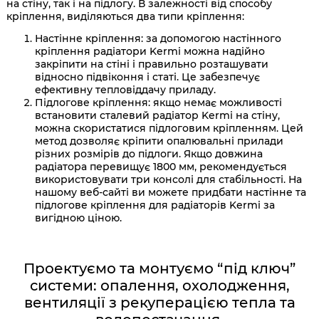
на стіну, так і на підлогу. В залежності від способу
кріплення, виділяються два типи кріплення:
Настінне кріплення: за допомогою настінного
кріплення радіатори Kermi можна надійно
закріпити на стіні і правильно розташувати
відносно підвіконня і статі. Це забезпечує
ефективну тепловіддачу приладу.
Підлогове кріплення: якщо немає можливості
встановити сталевий радіатор Kermi на стіну,
можна скористатися підлоговим кріпленням. Цей
метод дозволяє кріпити опалювальні прилади
різних розмірів до підлоги. Якщо довжина
радіатора перевищує 1800 мм, рекомендується
використовувати три консолі для стабільності. На
нашому веб-сайті ви можете придбати настінне та
підлогове кріплення для радіаторів Kermi за
вигідною ціною.
Проектуємо та монтуємо “під ключ”
системи: опалення, охолодження,
вентиляції з рекуперацією тепла та