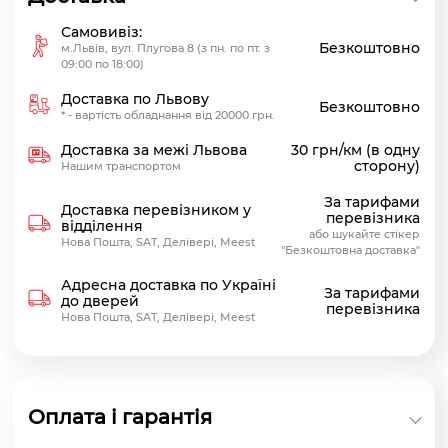
Самовивіз:
Безкоштовно
м.Львів, вул. Плугова 8 (з пн. по пт. з
09:00 по 18:00)
Доставка по Львову
Безкоштовно
* - вартість обладнання від 20000 грн.
Доставка за межі Львова
30 грн/км (в одну
сторону)
Нашим транспортом
За тарифами
Доставка перевізником у
перевізника
відділення
або шукайте стікер
Нова Пошта, SAT, Делівері, Meest
"Безкоштовна доставка"
Адресна доставка по Україні
За тарифами
до дверей
перевізника
Нова Пошта, SAT, Делівері, Meest
Оплата і гарантія