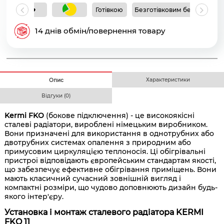
Готівкою
Безготівковим без ПДВ
Б
14 днів обмін/повернення товару
Характеристики
Опис
Відгуки (0)
Kermi FKO
(бокове підключення) - це високоякісні
сталеві радіатори, вироблені німецьким виробником.
Вони призначені для використання в однотрубних або
двотрубних системах опалення з природним або
примусовим циркуляцією теплоносія. Ці обігрівальні
пристрої відповідають європейським стандартам якості,
що забезпечує ефективне обігрівання приміщень. Вони
мають класичний сучасний зовнішній вигляд і
компактні розміри, що чудово доповнюють дизайн будь-
якого інтер'єру.
Установка і монтаж сталевого радіатора KERMI
FKO 11