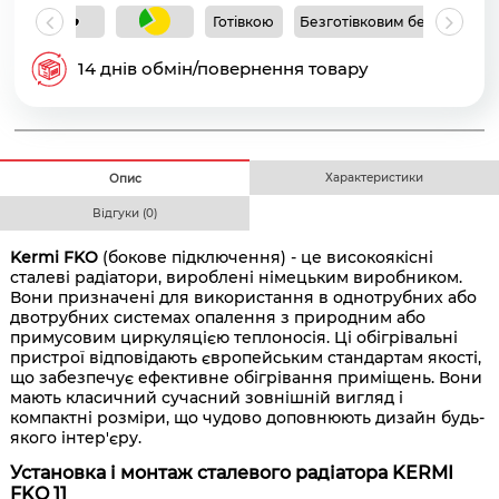
Готівкою
Безготівковим без ПДВ
Б
14 днів обмін/повернення товару
Характеристики
Опис
Відгуки (0)
Kermi FKO
(бокове підключення) - це високоякісні
сталеві радіатори, вироблені німецьким виробником.
Вони призначені для використання в однотрубних або
двотрубних системах опалення з природним або
примусовим циркуляцією теплоносія. Ці обігрівальні
пристрої відповідають європейським стандартам якості,
що забезпечує ефективне обігрівання приміщень. Вони
мають класичний сучасний зовнішній вигляд і
компактні розміри, що чудово доповнюють дизайн будь-
якого інтер'єру.
Установка і монтаж сталевого радіатора KERMI
FKO 11