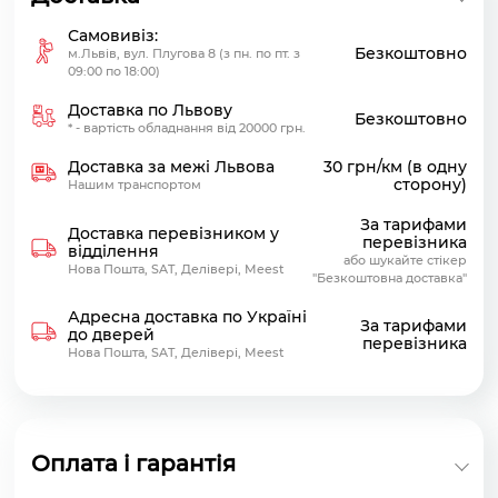
Самовивіз:
Безкоштовно
м.Львів, вул. Плугова 8 (з пн. по пт. з
09:00 по 18:00)
Доставка по Львову
Безкоштовно
* - вартість обладнання від 20000 грн.
Доставка за межі Львова
30 грн/км (в одну
сторону)
Нашим транспортом
За тарифами
Доставка перевізником у
перевізника
відділення
або шукайте стікер
Нова Пошта, SAT, Делівері, Meest
"Безкоштовна доставка"
Адресна доставка по Україні
За тарифами
до дверей
перевізника
Нова Пошта, SAT, Делівері, Meest
Оплата і гарантія