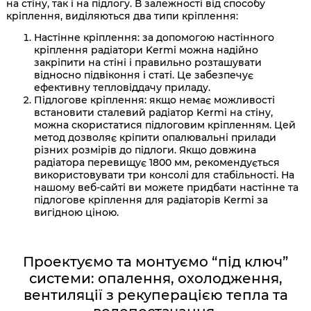
на стіну, так і на підлогу. В залежності від способу
кріплення, виділяються два типи кріплення:
Настінне кріплення: за допомогою настінного
кріплення радіатори Kermi можна надійно
закріпити на стіні і правильно розташувати
відносно підвіконня і статі. Це забезпечує
ефективну тепловіддачу приладу.
Підлогове кріплення: якщо немає можливості
встановити сталевий радіатор Kermi на стіну,
можна скористатися підлоговим кріпленням. Цей
метод дозволяє кріпити опалювальні прилади
різних розмірів до підлоги. Якщо довжина
радіатора перевищує 1800 мм, рекомендується
використовувати три консолі для стабільності. На
нашому веб-сайті ви можете придбати настінне та
підлогове кріплення для радіаторів Kermi за
вигідною ціною.
Проектуємо та монтуємо “під ключ”
системи: опалення, охолодження,
вентиляції з рекуперацією тепла та