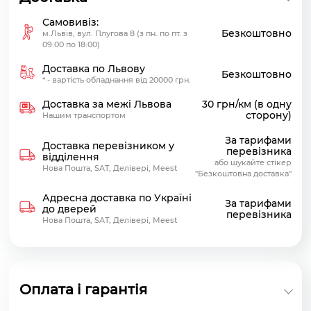
Самовивіз:
Безкоштовно
м.Львів, вул. Плугова 8 (з пн. по пт. з
09:00 по 18:00)
Доставка по Львову
Безкоштовно
* - вартість обладнання від 20000 грн.
Доставка за межі Львова
30 грн/км (в одну
сторону)
Нашим транспортом
За тарифами
Доставка перевізником у
перевізника
відділення
або шукайте стікер
Нова Пошта, SAT, Делівері, Meest
"Безкоштовна доставка"
Адресна доставка по Україні
За тарифами
до дверей
перевізника
Нова Пошта, SAT, Делівері, Meest
Оплата і гарантія