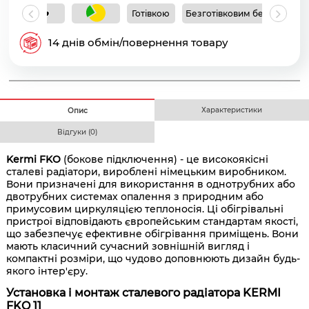
Готівкою
Безготівковим без ПДВ
Б
14 днів обмін/повернення товару
Характеристики
Опис
Відгуки (0)
Kermi FKO
(бокове підключення) - це високоякісні
сталеві радіатори, вироблені німецьким виробником.
Вони призначені для використання в однотрубних або
двотрубних системах опалення з природним або
примусовим циркуляцією теплоносія. Ці обігрівальні
пристрої відповідають європейським стандартам якості,
що забезпечує ефективне обігрівання приміщень. Вони
мають класичний сучасний зовнішній вигляд і
компактні розміри, що чудово доповнюють дизайн будь-
якого інтер'єру.
Установка і монтаж сталевого радіатора KERMI
FKO 11