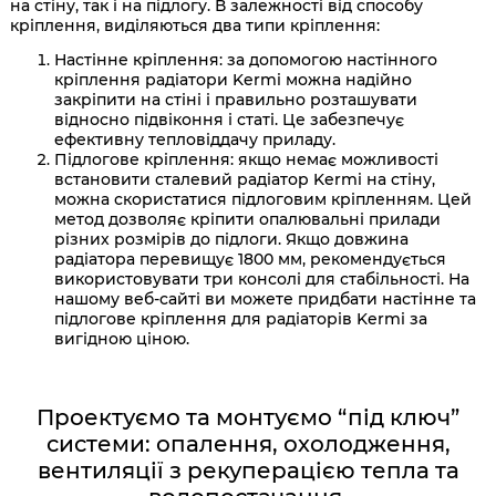
на стіну, так і на підлогу. В залежності від способу
кріплення, виділяються два типи кріплення:
Настінне кріплення: за допомогою настінного
кріплення радіатори Kermi можна надійно
закріпити на стіні і правильно розташувати
відносно підвіконня і статі. Це забезпечує
ефективну тепловіддачу приладу.
Підлогове кріплення: якщо немає можливості
встановити сталевий радіатор Kermi на стіну,
можна скористатися підлоговим кріпленням. Цей
метод дозволяє кріпити опалювальні прилади
різних розмірів до підлоги. Якщо довжина
радіатора перевищує 1800 мм, рекомендується
використовувати три консолі для стабільності. На
нашому веб-сайті ви можете придбати настінне та
підлогове кріплення для радіаторів Kermi за
вигідною ціною.
Проектуємо та монтуємо “під ключ”
системи: опалення, охолодження,
вентиляції з рекуперацією тепла та