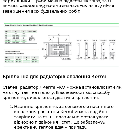
перехідники). Труби можна підвести як зліва, так і
зправа. Рекомендується зняти захисну плівку після
завершення всіх будівельних робіт.
Кріплення для радіаторів опалення Kermi
Сталеві радіатори Kermi FKO можна встановлювати як
на стіну, так і на підлогу. В залежності від способу
кріплення, виділяються два типи кріплення:
Настінне кріплення: за допомогою настінного
кріплення радіатори Kermi можна надійно
закріпити на стіні і правильно розташувати
відносно підвіконня і статі. Це забезпечує
ефективну тепловіддачу приладу.