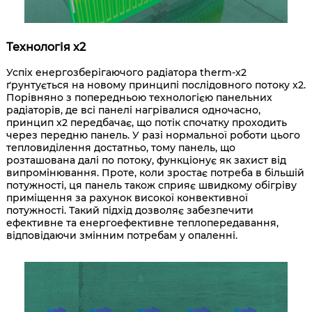
Технологія x2
Успіх енергозберігаючого радіатора therm-x2
ґрунтується на новому принципі послідовного потоку x2.
Порівняно з попередньою технологією панельних
радіаторів, де всі панелі нагрівалися одночасно,
принцип x2 передбачає, що потік спочатку проходить
через передню панель. У разі нормальної роботи цього
тепловиділення достатньо, тому панель, що
розташована далі по потоку, функціонує як захист від
випромінювання. Проте, коли зростає потреба в більшій
потужності, ця панель також сприяє швидкому обігріву
приміщення за рахунок високої конвективної
потужності. Такий підхід дозволяє забезпечити
ефективне та енергоефективне теплопередавання,
відповідаючи змінним потребам у опаленні.