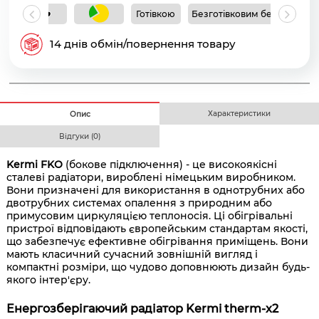
Готівкою
Безготівковим без ПДВ
Б
14 днів обмін/повернення товару
Характеристики
Опис
Відгуки (0)
Kermi FKO
(бокове підключення) - це високоякісні
сталеві радіатори, вироблені німецьким виробником.
Вони призначені для використання в однотрубних або
двотрубних системах опалення з природним або
примусовим циркуляцією теплоносія. Ці обігрівальні
пристрої відповідають європейським стандартам якості,
що забезпечує ефективне обігрівання приміщень. Вони
мають класичний сучасний зовнішній вигляд і
компактні розміри, що чудово доповнюють дизайн будь-
якого інтер'єру.
Енергозберігаючий радіатор Kermi therm-x2