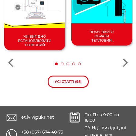
ЧОМУ ВАРТО
ОБРАТИ
ЧИ ВИГІДНО
ТЕПЛОВИЙ
ВСТАНОВЛЮВАТИ
НАСОС
ТЕПЛОВИЙ
ПОВІТРЯ/
НАСОС У 2024
ВОДА?
РОЦІ?
УСІ СТАТТІ (98)
Пн-Пт з 9:00 по
et.lviv@ukr.net
18:00
Сб-Нд - вихідні дні
+38 (067) 674-40-73
м. Львів, вул.