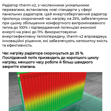
Радіатор therm-x2, з численними унікальними
перевагами, встановлює нові стандарти у сфері
панельних радіаторів. Цей енергозберігаючий радіатор
пропонує скорочений час нагріву на 25%, забезпечуючи
при цьому збільшення комфортного випромінюваного
тепла до 100% і підтверджений потенціал економії
енергії на рівні до 11%. Використовуючи
енергоефективну теплопередачу, therm-x2 впроваджує
інноваційні рішення, які забезпечують непохитну якість
та ефективність.
Час нагріву радіатора скорочується до 25 %.
Послідовний потік призводить до коротшого циклу
нагріву, меншого часу роботи й більш швидкого
закриття клапана.