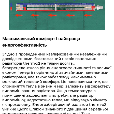
Максимальний комфорт і найкраща
енергоефективність
Згідно з проведеними кваліфікованими незалежними
дослідженнями, багатофазний нагрів панельних
радіаторів therm-x2 не тільки досягає
безпрецедентного рівня енергоефективності та великої
економії енергії порівняно зі звичайними панельними
радіаторами, але також забезпечує максимально
можливий тепловий комфорт. Це пояснюється тим, що
сприйняття тепла в значній мірі залежить від характеру
випромінювання радіатора. Якщо температура в
приміщенні задовольняє потреби, але радіатор
випромінює недостатньо тепла, ми відчуваємо кімнату
як прохолодну. Енергозберігаючий радіатор therm-x2
уникне цього шляхом значного підвищення середньої
температури поверхні передньої панелі. Таке