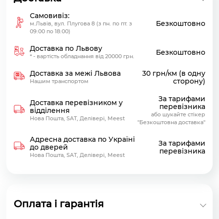
Самовивіз:
Безкоштовно
м.Львів, вул. Плугова 8 (з пн. по пт. з
09:00 по 18:00)
Доставка по Львову
Безкоштовно
* - вартість обладнання від 20000 грн.
Доставка за межі Львова
30 грн/км (в одну
сторону)
Нашим транспортом
За тарифами
Доставка перевізником у
перевізника
відділення
або шукайте стікер
Нова Пошта, SAT, Делівері, Meest
"Безкоштовна доставка"
Адресна доставка по Україні
За тарифами
до дверей
перевізника
Нова Пошта, SAT, Делівері, Meest
Оплата і гарантія