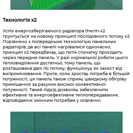
Технологія x2
Успіх енергозберігаючого радіатора therm-x2
ґрунтується на новому принципі послідовного потоку x2.
Порівняно з попередньою технологією панельних
радіаторів, де всі панелі нагрівалися одночасно,
принцип x2 передбачає, що потік спочатку проходить
через передню панель. У разі нормальної роботи цього
тепловиділення достатньо, тому панель, що
розташована далі по потоку, функціонує як захист від
випромінювання. Проте, коли зростає потреба в більшій
потужності, ця панель також сприяє швидкому обігріву
приміщення за рахунок високої конвективної
потужності. Такий підхід дозволяє забезпечити
ефективне та енергоефективне теплопередавання,
відповідаючи змінним потребам у опаленні.