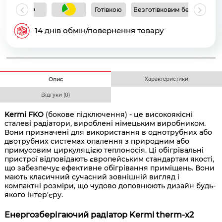
Готівкою
Безготівковим без ПДВ
Б
14 днів обмін/повернення товару
Характеристики
Опис
Відгуки (0)
Kermi FKO
(бокове підключення) - це високоякісні
сталеві радіатори, вироблені німецьким виробником.
Вони призначені для використання в однотрубних або
двотрубних системах опалення з природним або
примусовим циркуляцією теплоносія. Ці обігрівальні
пристрої відповідають європейським стандартам якості,
що забезпечує ефективне обігрівання приміщень. Вони
мають класичний сучасний зовнішній вигляд і
компактні розміри, що чудово доповнюють дизайн будь-
якого інтер'єру.
Енергозберігаючий радіатор Kermi therm-x2