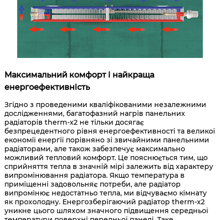
Максимальний комфорт і найкраща
енергоефективність
Згідно з проведеними кваліфікованими незалежними
дослідженнями, багатофазний нагрів панельних
радіаторів therm-x2 не тільки досягає
безпрецедентного рівня енергоефективності та великої
економії енергії порівняно зі звичайними панельними
радіаторами, але також забезпечує максимально
можливий тепловий комфорт. Це пояснюється тим, що
сприйняття тепла в значній мірі залежить від характеру
випромінювання радіатора. Якщо температура в
приміщенні задовольняє потреби, але радіатор
випромінює недостатньо тепла, ми відчуваємо кімнату
як прохолодну. Енергозберігаючий радіатор therm-x2
уникне цього шляхом значного підвищення середньої
температури поверхні передньої панелі. Таке