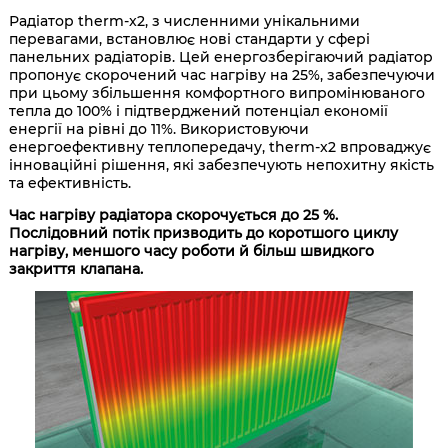
Радіатор therm-x2, з численними унікальними
перевагами, встановлює нові стандарти у сфері
панельних радіаторів. Цей енергозберігаючий радіатор
пропонує скорочений час нагріву на 25%, забезпечуючи
при цьому збільшення комфортного випромінюваного
тепла до 100% і підтверджений потенціал економії
енергії на рівні до 11%. Використовуючи
енергоефективну теплопередачу, therm-x2 впроваджує
інноваційні рішення, які забезпечують непохитну якість
та ефективність.
Час нагріву радіатора скорочується до 25 %.
Послідовний потік призводить до коротшого циклу
нагріву, меншого часу роботи й більш швидкого
закриття клапана.