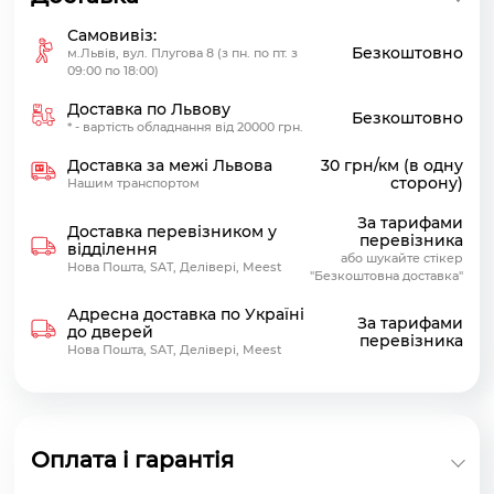
Самовивіз:
Безкоштовно
м.Львів, вул. Плугова 8 (з пн. по пт. з
09:00 по 18:00)
Доставка по Львову
Безкоштовно
* - вартість обладнання від 20000 грн.
Доставка за межі Львова
30 грн/км (в одну
сторону)
Нашим транспортом
За тарифами
Доставка перевізником у
перевізника
відділення
або шукайте стікер
Нова Пошта, SAT, Делівері, Meest
"Безкоштовна доставка"
Адресна доставка по Україні
За тарифами
до дверей
перевізника
Нова Пошта, SAT, Делівері, Meest
Оплата і гарантія