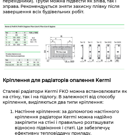
перехідники). Труби можна підвести як зліва, так і
зправа. Рекомендується зняти захисну плівку після
завершення всіх будівельних робіт.
Кріплення для радіаторів опалення Kermi
Сталеві радіатори Kermi FKO можна встановлювати як
на стіну, так і на підлогу. В залежності від способу
кріплення, виділяються два типи кріплення:
Настінне кріплення: за допомогою настінного
кріплення радіатори Kermi можна надійно
закріпити на стіні і правильно розташувати
відносно підвіконня і статі. Це забезпечує
ефективну тепловіддачу приладу.