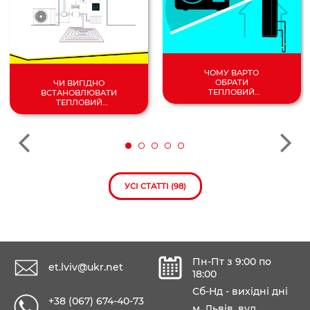
ЧОМУ ВАРТО
ОБРАТИ
ЧИ ВИГІДНО
ТЕПЛОВИЙ
ВСТАНОВЛЮВАТИ
НАСОС
ТЕПЛОВИЙ
ПОВІТРЯ/
НАСОС У 2024
ВОДА?
РОЦІ?
УСІ СТАТТІ (98)
Пн-Пт з 9:00 по
et.lviv@ukr.net
18:00
Сб-Нд - вихідні дні
+38 (067) 674-40-73
м. Львів, вул.