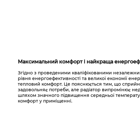
Максимальний комфорт і найкраща енергоеф
Згідно з проведеними кваліфікованими незалежним
рівня енергоефективності та великої економії ен
тепловий комфорт. Це пояснюється тим, що сприйня
задовольняє потреби, але радіатор випромінює нед
шляхом значного підвищення середньої температури
комфорт у приміщенні.