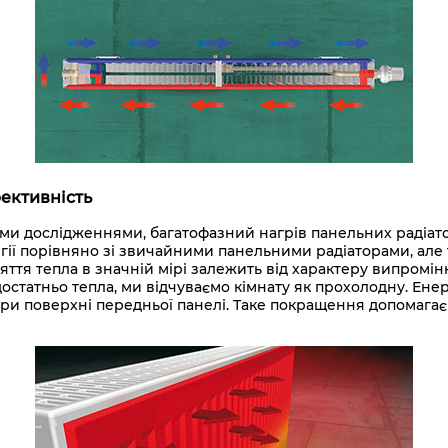
ективність
и дослідженнями, багатофазний нагрів панельних радіато
ергії порівняно зі звичайними панельними радіаторами, а
ття тепла в значній мірі залежить від характеру випромі
остатньо тепла, ми відчуваємо кімнату як прохолодну. Ене
 поверхні передньої панелі. Таке покращення допомагає з