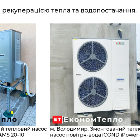
з рекуперацією тепла та водопостачання.
ий тепловий насос
м. Володимир. Змонтований теп
AMS 20-10
насос повітря-вода iCOND iPower