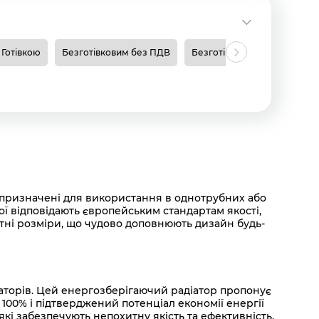
Готівкою
Безготівковим без ПДВ
Безготівковим з ПДВ
Н
и призначені для використання в однотрубних або
ї відповідають європейським стандартам якості,
тні розміри, що чудово доповнюють дизайн будь-
іаторів. Цей енергозберігаючий радіатор пропонує
00% і підтверджений потенціал економії енергії
кі забезпечують непохитну якість та ефективність.