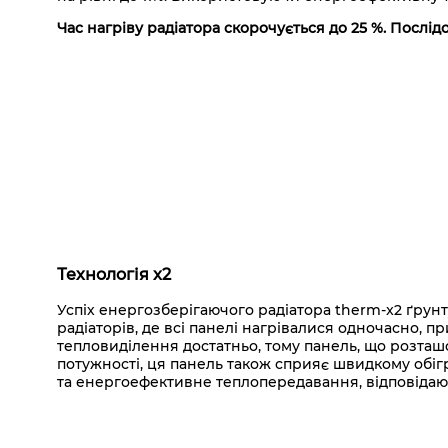
Час нагріву радіатора скорочується до 25 %. Послі
Технологія x2
Успіх енергозберігаючого радіатора therm-x2 ґрун
радіаторів, де всі панелі нагрівалися одночасно, 
тепловиділення достатньо, тому панель, що розташо
потужності, ця панель також сприяє швидкому обіг
та енергоефективне теплопередавання, відповідаю