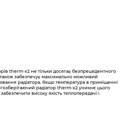
рів therm-x2 не тільки досягає безпрецедентного
ле також забезпечує максимально можливий
нювання радіатора. Якщо температура в приміщенні
ргозберігаючий радіатор therm-x2 уникне цього
абезпечити високу якість теплопередачі і