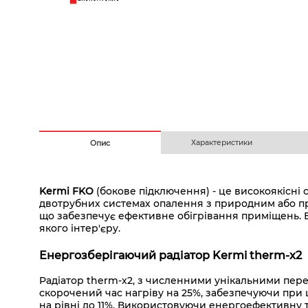
Безготівковим з ПДВ
На
Характеристики
Опис
Kermi FKO
(бокове підключення) - це високоякісні
двотрубних системах опалення з природним або при
що забезпечує ефективне обігрівання приміщень. 
якого інтер'єру.
Енергозберігаючий радіатор Kermi therm-x2
Радіатор therm-x2, з численними унікальними пере
скорочений час нагріву на 25%, забезпечуючи при 
на рівні до 11%. Використовуючи енергоефективну т