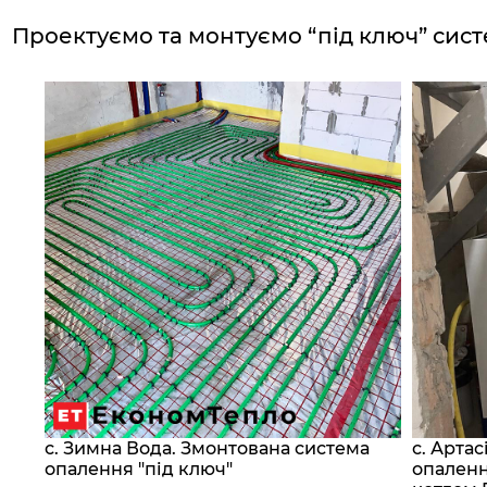
Проектуємо та монтуємо “під ключ”
сист
с. Зимна Вода. Змонтована система
с. Арта
сос
опалення "під ключ"
опаленн