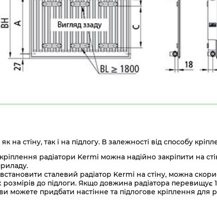
 на стіну, так і на підлогу. В залежності від способу кріп
кріплення радіатори Kermi можна надійно закріпити на стін
приладу.
встановити сталевий радіатор Kermi на стіну, можна скор
 розмірів до підлоги. Якщо довжина радіатора перевищує 
і ви можете придбати настінне та підлогове кріплення для р