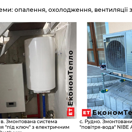
еми: опалення, охолодження, вентиляції 
сів. Змонтована система
с. Рудно. Змонтован
я "під ключ" з електричним
"повітря-вода" NIBE 