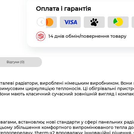
Оплата і гарантія
кладний платіж
14 днів обмін/повернення товару
Відгуки (0)
 сталеві радіатори, вироблені німецьким виробником. Вон
мусовим циркуляцією теплоносія. Ці обігрівальні пристро
Вони мають класичний сучасний зовнішній вигляд і компак
вагами, встановлює нові стандарти у сфері панельних рад
цьому збільшення комфортного випромінюваного тепла до 1
еплопередачу, therm-x2 впроваджує інноваційні рішення, я