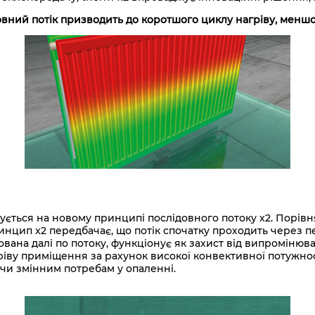
довний потік призводить до коротшого циклу нагріву, менш
тується на новому принципі послідовного потоку x2. Порі
принцип x2 передбачає, що потік спочатку проходить через 
вана далі по потоку, функціонує як захист від випромінюва
ріву приміщення за рахунок високої конвективної потужнос
чи змінним потребам у опаленні.