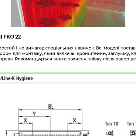
I FKO 22
остий і не вимагає спеціальних навичок. Всі моделі поста
ом для монтажу, який включає кронштейни, заглушку, клапан
 зправа. Рекомендується зняти захисну плівку після заверше