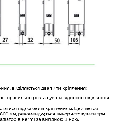
лення, виділяються два типи кріплення:
і і правильно розташувати відносно підвіконня і
истатися підлоговим кріпленням. Цей метод
1800 мм, рекомендується використовувати три
адіаторів Kermi за вигідною ціною.