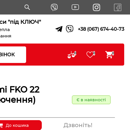
си "під КЛЮЧ"
+38 (067) 674-40-73
тепла
вання
0
0
0
ВІНОК
mi FKO 22
лючення)
Є в наявності
Дзвоніть!
До кошика