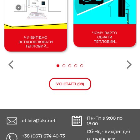
ЧОМУ ВАРТО
ОБРАТИ
ЧИ ВИГІДНО
ТЕПЛОВИЙ
ВСТАНОВЛЮВАТИ
НАСОС
ТЕПЛОВИЙ
ПОВІТРЯ/
НАСОС У 2024
ВОДА?
РОЦІ?
УСІ СТАТТІ (98)
Пн-Пт з 9:00 по
et.lviv@ukr.net
18:00
Сб-Нд - вихідні дні
+38 (067) 674-40-73
м. Львів, вул.