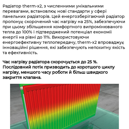
Радіатор therm-x2, з численними унікальними
перевагами, встановлює нові стандарти у сфері
панельних радіаторів. Цей енергозберігаючий радіатор
пропонує скорочений час нагріву на 25%, забезпечуючи
при цьому збільшення комфортного випромінюваного
тепла до 100% і підтверджений потенціал економії
енергії на рівні до 11%. Використовуючи
енергоефективну теплопередачу, therm-x2 впроваджує
інноваційні рішення, які забезпечують непохитну якість
та ефективність.
Час нагріву радіатора скорочується до 25 %.
Послідовний потік призводить до коротшого циклу
нагріву, меншого часу роботи й більш швидкого
закриття клапана.