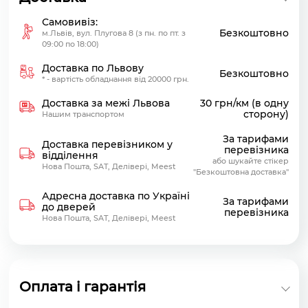
Самовивіз:
Безкоштовно
м.Львів, вул. Плугова 8 (з пн. по пт. з
09:00 по 18:00)
Доставка по Львову
Безкоштовно
* - вартість обладнання від 20000 грн.
Доставка за межі Львова
30 грн/км (в одну
сторону)
Нашим транспортом
За тарифами
Доставка перевізником у
перевізника
відділення
або шукайте стікер
Нова Пошта, SAT, Делівері, Meest
"Безкоштовна доставка"
Адресна доставка по Україні
За тарифами
до дверей
перевізника
Нова Пошта, SAT, Делівері, Meest
Оплата і гарантія