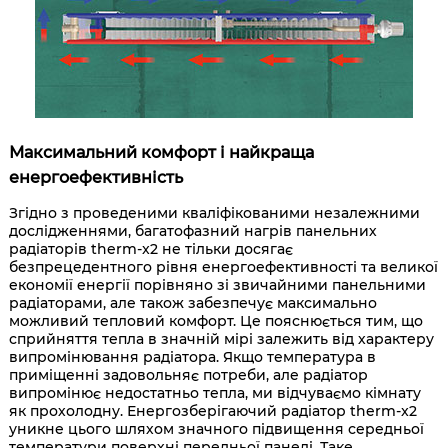
Максимальний комфорт і найкраща
енергоефективність
Згідно з проведеними кваліфікованими незалежними
дослідженнями, багатофазний нагрів панельних
радіаторів therm-x2 не тільки досягає
безпрецедентного рівня енергоефективності та великої
економії енергії порівняно зі звичайними панельними
радіаторами, але також забезпечує максимально
можливий тепловий комфорт. Це пояснюється тим, що
сприйняття тепла в значній мірі залежить від характеру
випромінювання радіатора. Якщо температура в
приміщенні задовольняє потреби, але радіатор
випромінює недостатньо тепла, ми відчуваємо кімнату
як прохолодну. Енергозберігаючий радіатор therm-x2
уникне цього шляхом значного підвищення середньої
температури поверхні передньої панелі. Таке