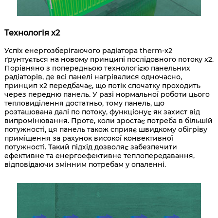
Технологія x2
Успіх енергозберігаючого радіатора therm-x2
ґрунтується на новому принципі послідовного потоку x2.
Порівняно з попередньою технологією панельних
радіаторів, де всі панелі нагрівалися одночасно,
принцип x2 передбачає, що потік спочатку проходить
через передню панель. У разі нормальної роботи цього
тепловиділення достатньо, тому панель, що
розташована далі по потоку, функціонує як захист від
випромінювання. Проте, коли зростає потреба в більшій
потужності, ця панель також сприяє швидкому обігріву
приміщення за рахунок високої конвективної
потужності. Такий підхід дозволяє забезпечити
ефективне та енергоефективне теплопередавання,
відповідаючи змінним потребам у опаленні.