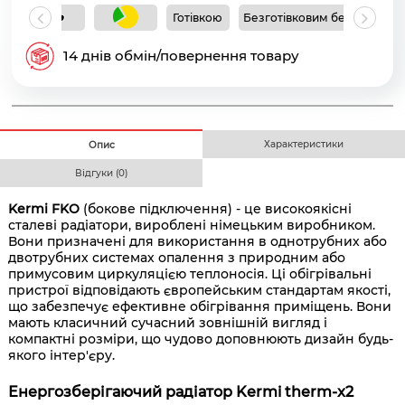
Готівкою
Безготівковим без ПДВ
Б
14 днів обмін/повернення товару
Характеристики
Опис
Відгуки (0)
Kermi FKO
(бокове підключення) - це високоякісні
сталеві радіатори, вироблені німецьким виробником.
Вони призначені для використання в однотрубних або
двотрубних системах опалення з природним або
примусовим циркуляцією теплоносія. Ці обігрівальні
пристрої відповідають європейським стандартам якості,
що забезпечує ефективне обігрівання приміщень. Вони
мають класичний сучасний зовнішній вигляд і
компактні розміри, що чудово доповнюють дизайн будь-
якого інтер'єру.
Енергозберігаючий радіатор Kermi therm-x2