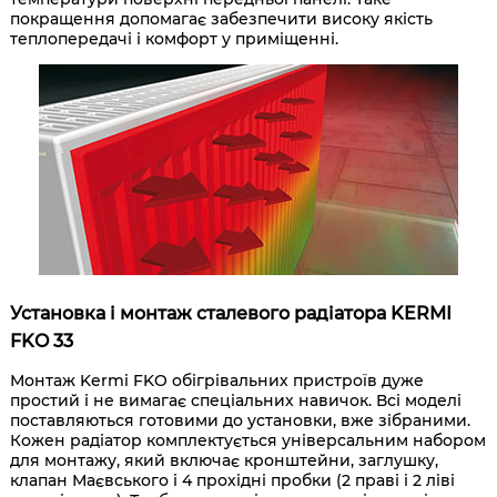
покращення допомагає забезпечити високу якість
теплопередачі і комфорт у приміщенні.
Установка і монтаж сталевого радіатора KERMI
FKO 33
Монтаж Kermi FKO обігрівальних пристроїв дуже
простий і не вимагає спеціальних навичок. Всі моделі
поставляються готовими до установки, вже зібраними.
Кожен радіатор комплектується універсальним набором
для монтажу, який включає кронштейни, заглушку,
клапан Маєвського і 4 прохідні пробки (2 праві і 2 ліві