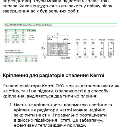
перехідники). Труби можна підвести як зліва, так і
зправа. Рекомендується зняти захисну плівку після
завершення всіх будівельних робіт.
Кріплення для радіаторів опалення Kermi
Сталеві радіатори Kermi FKO можна встановлювати як
на стіну, так і на підлогу. В залежності від способу
кріплення, виділяються два типи кріплення:
Настінне кріплення: за допомогою настінного
кріплення радіатори Kermi можна надійно
закріпити на стіні і правильно розташувати
відносно підвіконня і статі. Це забезпечує
ефективну тепловіддачу приладу.