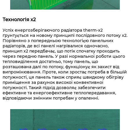
Технологія x2
Успіх енергозберігаючого радіатора therm-x2
ґрунтується на новому принципі послідовного потоку x2.
Порівняно з попередньою технологією панельних
радіаторів, де всі панелі нагрівалися одночасно,
принцип x2 передбачає, що потік спочатку проходить
через передню панель. У разі нормальної роботи цього
тепловиділення достатньо, тому панель, що
розташована далі по потоку, функціонує як захист від
випромінювання. Проте, коли зростає потреба в більшій
потужності, ця панель також сприяє швидкому обігріву
приміщення за рахунок високої конвективної
потужності. Такий підхід дозволяє забезпечити
ефективне та енергоефективне теплопередавання,
відповідаючи змінним потребам у опаленні.