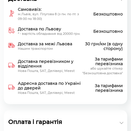
Самовивіз:
Безкоштовно
м.Львів, вул. Плугова 8 (з пн. по пт. з
09:00 по 18:00)
Доставка по Львову
Безкоштовно
* - вартість обладнання від 20000 грн.
Доставка за межі Львова
30 грн/км (в одну
сторону)
Нашим транспортом
За тарифами
Доставка перевізником у
перевізника
відділення
або шукайте стікер
Нова Пошта, SAT, Делівері, Meest
"Безкоштовна доставка"
Адресна доставка по Україні
За тарифами
до дверей
перевізника
Нова Пошта, SAT, Делівері, Meest
Оплата і гарантія