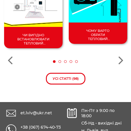
ЧОМУ ВАРТО
ОБРАТИ
ЧИ ВИГІДНО
ТЕПЛОВИЙ
ВСТАНОВЛЮВАТИ
НАСОС
ТЕПЛОВИЙ
ПОВІТРЯ/
НАСОС У 2024
ВОДА?
РОЦІ?
УСІ СТАТТІ (98)
Пн-Пт з 9:00 по
et.lviv@ukr.net
18:00
Сб-Нд - вихідні дні
+38 (067) 674-40-73
м. Львів, вул.