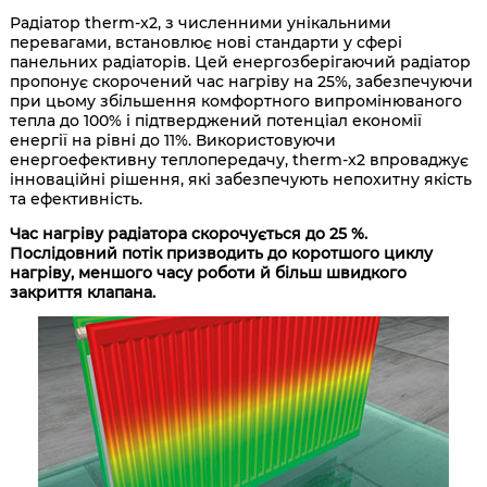
Радіатор therm-x2, з численними унікальними
перевагами, встановлює нові стандарти у сфері
панельних радіаторів. Цей енергозберігаючий радіатор
пропонує скорочений час нагріву на 25%, забезпечуючи
при цьому збільшення комфортного випромінюваного
тепла до 100% і підтверджений потенціал економії
енергії на рівні до 11%. Використовуючи
енергоефективну теплопередачу, therm-x2 впроваджує
інноваційні рішення, які забезпечують непохитну якість
та ефективність.
Час нагріву радіатора скорочується до 25 %.
Послідовний потік призводить до коротшого циклу
нагріву, меншого часу роботи й більш швидкого
закриття клапана.