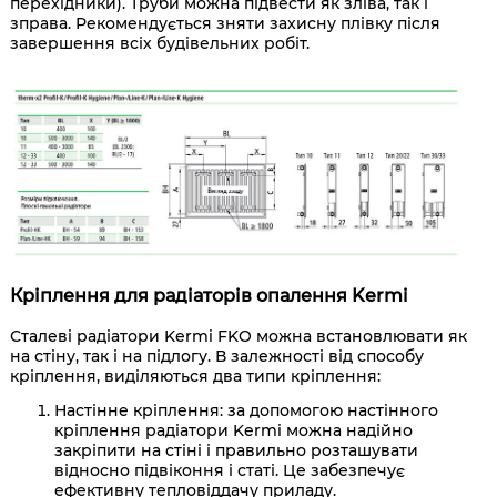
перехідники). Труби можна підвести як зліва, так і
зправа. Рекомендується зняти захисну плівку після
завершення всіх будівельних робіт.
Кріплення для радіаторів опалення Kermi
Сталеві радіатори Kermi FKO можна встановлювати як
на стіну, так і на підлогу. В залежності від способу
кріплення, виділяються два типи кріплення:
Настінне кріплення: за допомогою настінного
кріплення радіатори Kermi можна надійно
закріпити на стіні і правильно розташувати
відносно підвіконня і статі. Це забезпечує
ефективну тепловіддачу приладу.