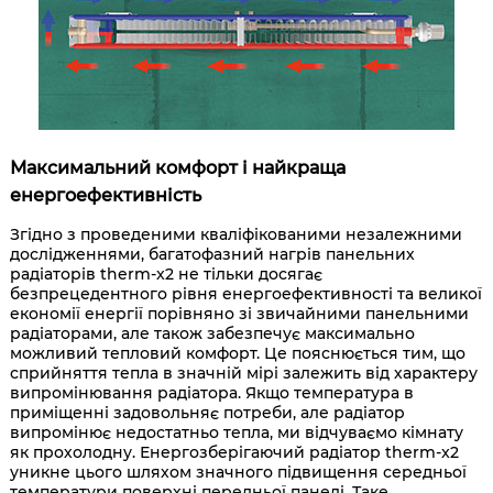
Максимальний комфорт і найкраща
енергоефективність
Згідно з проведеними кваліфікованими незалежними
дослідженнями, багатофазний нагрів панельних
радіаторів therm-x2 не тільки досягає
безпрецедентного рівня енергоефективності та великої
економії енергії порівняно зі звичайними панельними
радіаторами, але також забезпечує максимально
можливий тепловий комфорт. Це пояснюється тим, що
сприйняття тепла в значній мірі залежить від характеру
випромінювання радіатора. Якщо температура в
приміщенні задовольняє потреби, але радіатор
випромінює недостатньо тепла, ми відчуваємо кімнату
як прохолодну. Енергозберігаючий радіатор therm-x2
уникне цього шляхом значного підвищення середньої
температури поверхні передньої панелі. Таке