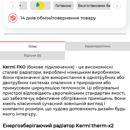
Готівкою
Безготівковим без ПДВ
Б
14 днів обмін/повернення товару
Характеристики
Опис
Відгуки (0)
Kermi FKO
(бокове підключення) - це високоякісні
сталеві радіатори, вироблені німецьким виробником.
Вони призначені для використання в однотрубних або
двотрубних системах опалення з природним або
примусовим циркуляцією теплоносія. Ці обігрівальні
пристрої відповідають європейським стандартам якості,
що забезпечує ефективне обігрівання приміщень. Вони
мають класичний сучасний зовнішній вигляд і
компактні розміри, що чудово доповнюють дизайн будь-
якого інтер'єру.
Енергозберігаючий радіатор Kermi therm-x2