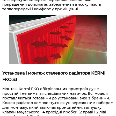
покращення допомагає забезпечити високу якість
теплопередачі і комфорт у приміщенні.
Установка і монтаж сталевого радіатора KERMI
FKO 33
Монтаж Kermi FKO обігрівальних пристроїв дуже
простий і не вимагає спеціальних навичок. Всі моделі
поставляються готовими до установки, вже зібраними.
Кожен радіатор комплектується універсальним набором
для монтажу, який включає кронштейни, заглушку,
клапан Маєвського і 4 прохідні пробки (2 праві і 2 ліві