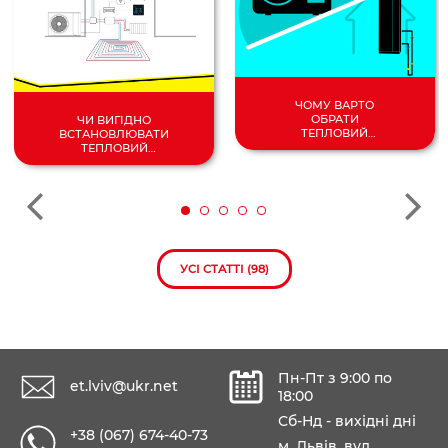
ЧОМУ ВАРТО
ОБРАТИ
ЧИ ВИГІДНО
ТЕПЛОВИЙ
ВСТАНОВЛЮВАТИ
НАСОС
ТЕПЛОВИЙ
ПОВІТРЯ/
НАСОС У 2024
ВОДА?
РОЦІ?
УСІ СТАТТІ (98)
Пн-Пт з 9:00 по
et.lviv@ukr.net
18:00
Сб-Нд - вихідні дні
+38 (067) 674-40-73
м. Львів, вул.