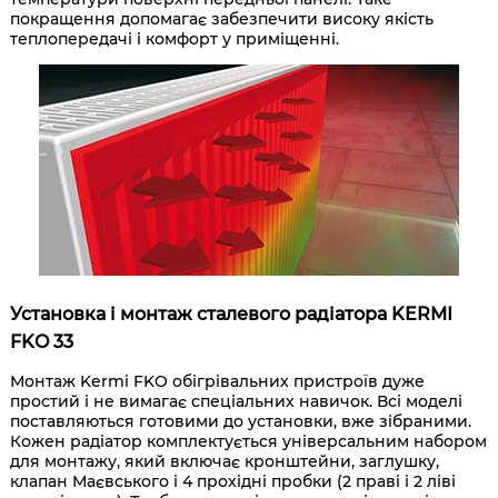
покращення допомагає забезпечити високу якість
теплопередачі і комфорт у приміщенні.
Установка і монтаж сталевого радіатора KERMI
FKO 33
Монтаж Kermi FKO обігрівальних пристроїв дуже
простий і не вимагає спеціальних навичок. Всі моделі
поставляються готовими до установки, вже зібраними.
Кожен радіатор комплектується універсальним набором
для монтажу, який включає кронштейни, заглушку,
клапан Маєвського і 4 прохідні пробки (2 праві і 2 ліві