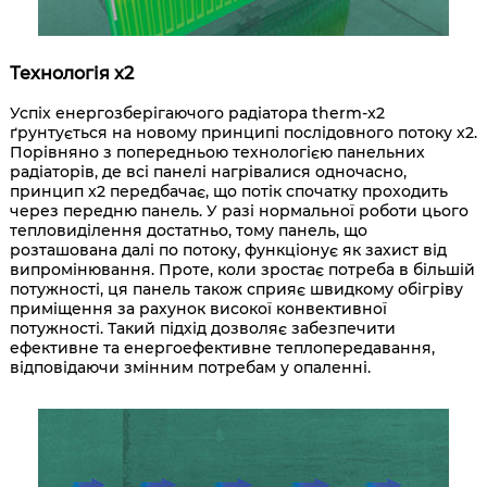
Технологія x2
Успіх енергозберігаючого радіатора therm-x2
ґрунтується на новому принципі послідовного потоку x2.
Порівняно з попередньою технологією панельних
радіаторів, де всі панелі нагрівалися одночасно,
принцип x2 передбачає, що потік спочатку проходить
через передню панель. У разі нормальної роботи цього
тепловиділення достатньо, тому панель, що
розташована далі по потоку, функціонує як захист від
випромінювання. Проте, коли зростає потреба в більшій
потужності, ця панель також сприяє швидкому обігріву
приміщення за рахунок високої конвективної
потужності. Такий підхід дозволяє забезпечити
ефективне та енергоефективне теплопередавання,
відповідаючи змінним потребам у опаленні.