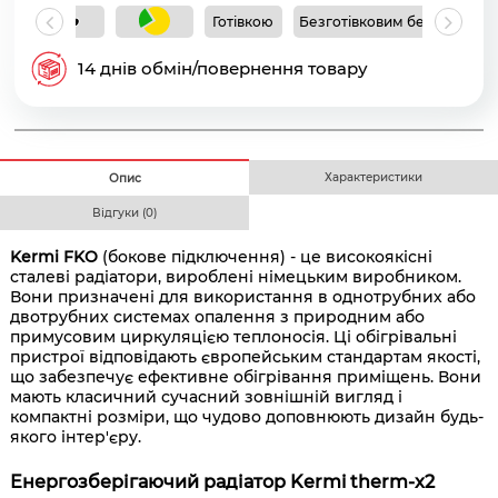
Готівкою
Безготівковим без ПДВ
Б
14 днів обмін/повернення товару
Характеристики
Опис
Відгуки (0)
Kermi FKO
(бокове підключення) - це високоякісні
сталеві радіатори, вироблені німецьким виробником.
Вони призначені для використання в однотрубних або
двотрубних системах опалення з природним або
примусовим циркуляцією теплоносія. Ці обігрівальні
пристрої відповідають європейським стандартам якості,
що забезпечує ефективне обігрівання приміщень. Вони
мають класичний сучасний зовнішній вигляд і
компактні розміри, що чудово доповнюють дизайн будь-
якого інтер'єру.
Енергозберігаючий радіатор Kermi therm-x2