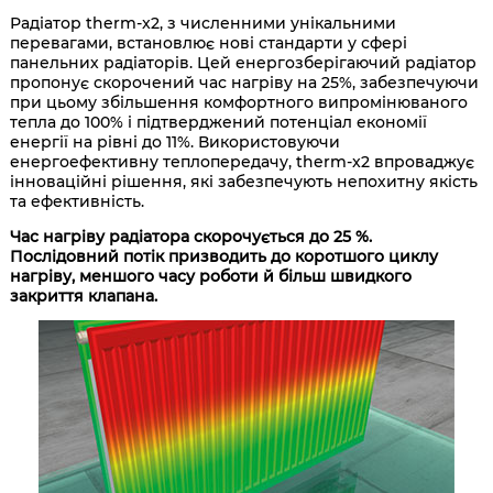
Радіатор therm-x2, з численними унікальними
перевагами, встановлює нові стандарти у сфері
панельних радіаторів. Цей енергозберігаючий радіатор
пропонує скорочений час нагріву на 25%, забезпечуючи
при цьому збільшення комфортного випромінюваного
тепла до 100% і підтверджений потенціал економії
енергії на рівні до 11%. Використовуючи
енергоефективну теплопередачу, therm-x2 впроваджує
інноваційні рішення, які забезпечують непохитну якість
та ефективність.
Час нагріву радіатора скорочується до 25 %.
Послідовний потік призводить до коротшого циклу
нагріву, меншого часу роботи й більш швидкого
закриття клапана.