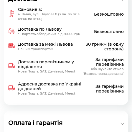
Самовивіз:
Безкоштовно
м.Львів, вул. Плугова 8 (з пн. по пт. з
09:00 по 18:00)
Доставка по Львову
Безкоштовно
* - вартість обладнання від 20000 грн.
Доставка за межі Львова
30 грн/км (в одну
сторону)
Нашим транспортом
За тарифами
Доставка перевізником у
перевізника
відділення
або шукайте стікер
Нова Пошта, SAT, Делівері, Meest
"Безкоштовна доставка"
Адресна доставка по Україні
За тарифами
до дверей
перевізника
Нова Пошта, SAT, Делівері, Meest
Оплата і гарантія