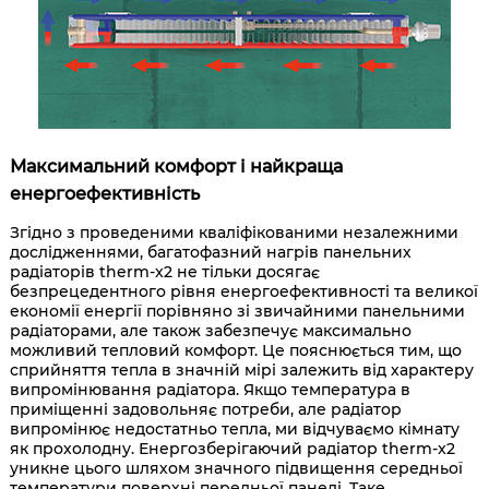
Максимальний комфорт і найкраща
енергоефективність
Згідно з проведеними кваліфікованими незалежними
дослідженнями, багатофазний нагрів панельних
радіаторів therm-x2 не тільки досягає
безпрецедентного рівня енергоефективності та великої
економії енергії порівняно зі звичайними панельними
радіаторами, але також забезпечує максимально
можливий тепловий комфорт. Це пояснюється тим, що
сприйняття тепла в значній мірі залежить від характеру
випромінювання радіатора. Якщо температура в
приміщенні задовольняє потреби, але радіатор
випромінює недостатньо тепла, ми відчуваємо кімнату
як прохолодну. Енергозберігаючий радіатор therm-x2
уникне цього шляхом значного підвищення середньої
температури поверхні передньої панелі. Таке