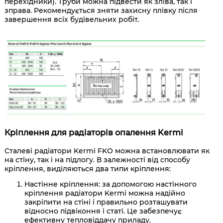
перехідники). Труби можна підвести як зліва, так і
зправа. Рекомендується зняти захисну плівку після
завершення всіх будівельних робіт.
Кріплення для радіаторів опалення Kermi
Сталеві радіатори Kermi FKO можна встановлювати як
на стіну, так і на підлогу. В залежності від способу
кріплення, виділяються два типи кріплення:
Настінне кріплення: за допомогою настінного
кріплення радіатори Kermi можна надійно
закріпити на стіні і правильно розташувати
відносно підвіконня і статі. Це забезпечує
ефективну тепловіддачу приладу.