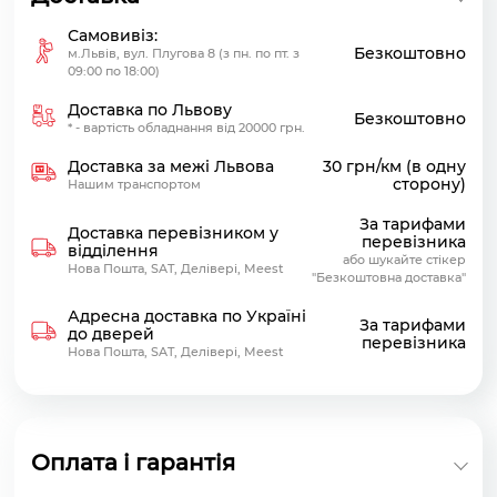
Самовивіз:
Безкоштовно
м.Львів, вул. Плугова 8 (з пн. по пт. з
09:00 по 18:00)
Доставка по Львову
Безкоштовно
* - вартість обладнання від 20000 грн.
Доставка за межі Львова
30 грн/км (в одну
сторону)
Нашим транспортом
За тарифами
Доставка перевізником у
перевізника
відділення
або шукайте стікер
Нова Пошта, SAT, Делівері, Meest
"Безкоштовна доставка"
Адресна доставка по Україні
За тарифами
до дверей
перевізника
Нова Пошта, SAT, Делівері, Meest
Оплата і гарантія