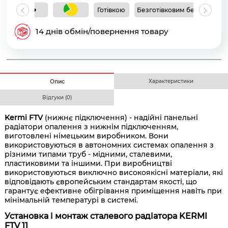
Готівкою
Безготівковим без ПДВ
Б
14 днів обмін/повернення товару
Характеристики
Опис
Відгуки (0)
Kermi FTV
(нижнє підключення) - надійні панельні
радіатори опалення з нижнім підключенням,
виготовлені німецьким виробником. Вони
використовуються в автономних системах опалення з
різними типами труб - мідними, сталевими,
пластиковими та іншими. При виробництві
використовуються виключно високоякісні матеріали, які
відповідають європейським стандартам якості, що
гарантує ефективне обігрівання приміщення навіть при
мінімальній температурі в системі.
Установка і монтаж сталевого радіатора KERMI
FTV 11