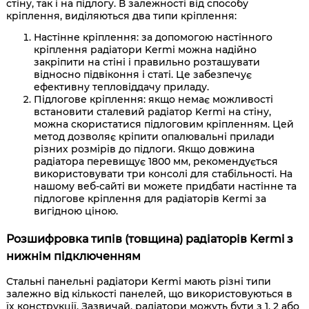
стіну, так і на підлогу. В залежності від способу
кріплення, виділяються два типи кріплення:
Настінне кріплення: за допомогою настінного
кріплення радіатори Kermi можна надійно
закріпити на стіні і правильно розташувати
відносно підвіконня і статі. Це забезпечує
ефективну тепловіддачу приладу.
Підлогове кріплення: якщо немає можливості
встановити сталевий радіатор Kermi на стіну,
можна скористатися підлоговим кріпленням. Цей
метод дозволяє кріпити опалювальні прилади
різних розмірів до підлоги. Якщо довжина
радіатора перевищує 1800 мм, рекомендується
використовувати три консолі для стабільності. На
нашому веб-сайті ви можете придбати настінне та
підлогове кріплення для радіаторів Kermi за
вигідною ціною.
Розшифровка типів (товщина) радіаторів Kermi з
нижнім підключенням
Стальні панельні радіатори Kermi мають різні типи
залежно від кількості панелей, що використовуються в
їх конструкції. Зазвичай, радіатори можуть бути з 1, 2 або