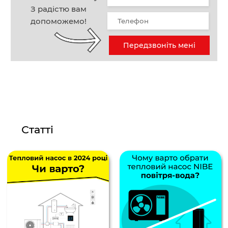
З радістю вам
допоможемо!
Передзвоніть мені
Статті