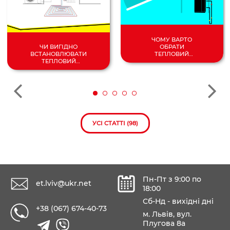
ЧОМУ ВАРТО
ОБРАТИ
ЧИ ВИГІДНО
ТЕПЛОВИЙ
ВСТАНОВЛЮВАТИ
НАСОС
ТЕПЛОВИЙ
ПОВІТРЯ/
НАСОС У 2024
ВОДА?
РОЦІ?
УСІ СТАТТІ (98)
Пн-Пт з 9:00 по
et.lviv@ukr.net
18:00
Сб-Нд - вихідні дні
+38 (067) 674-40-73
м. Львів, вул.
Плугова 8а