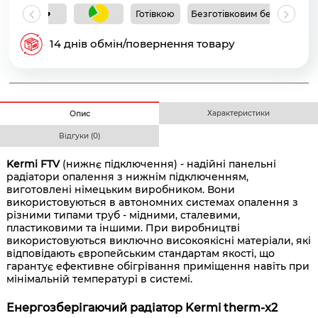
Готівкою
Безготівковим без ПДВ
Б
14 днів обмін/повернення товару
Характеристики
Опис
Відгуки (0)
Kermi FTV
(нижнє підключення) - надійні панельні
радіатори опалення з нижнім підключенням,
виготовлені німецьким виробником. Вони
використовуються в автономних системах опалення з
різними типами труб - мідними, сталевими,
пластиковими та іншими. При виробництві
використовуються виключно високоякісні матеріали, які
відповідають європейським стандартам якості, що
гарантує ефективне обігрівання приміщення навіть при
мінімальній температурі в системі.
Енергозберігаючий радіатор Kermi therm-x2