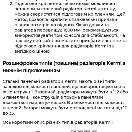
Підлогове кріплення: якщо немає можливості
встановити сталевий радіатор Kermi на стіну,
можна скористатися підлоговим кріпленням. Цей
метод дозволяє кріпити опалювальні прилади
різних розмірів до підлоги. Якщо довжина
радіатора перевищує 1800 мм, рекомендується
використовувати три консолі для стабільності. На
нашому веб-сайті ви можете придбати настінне та
підлогове кріплення для радіаторів Kermi за
вигідною ціною.
Розшифровка типів (товщина) радіаторів Kermi з
нижнім підключенням
Стальні панельні радіатори Kermi мають різні типи
залежно від кількості панелей, що використовуються в
їх конструкції. Зазвичай, радіатори можуть бути з 1, 2 або
3 панелями, і конструкція з трьома панелями
вважається найпотужнішою. В залежності від кількості
панелей, батареї можуть бути розподілені на типи від 10
до 33.
Ось короткий опис різних типів радіаторів Kermi: