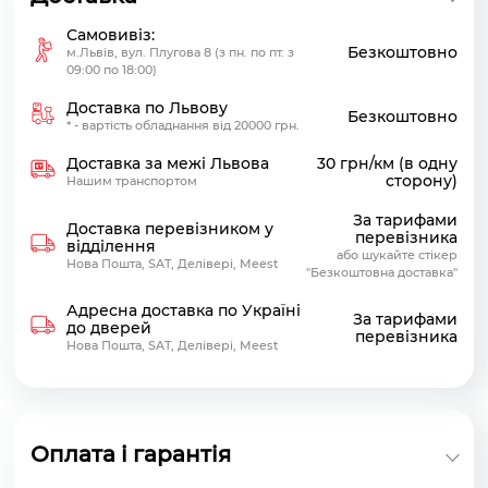
Самовивіз:
Безкоштовно
м.Львів, вул. Плугова 8 (з пн. по пт. з
09:00 по 18:00)
Доставка по Львову
Безкоштовно
* - вартість обладнання від 20000 грн.
Доставка за межі Львова
30 грн/км (в одну
сторону)
Нашим транспортом
За тарифами
Доставка перевізником у
перевізника
відділення
або шукайте стікер
Нова Пошта, SAT, Делівері, Meest
"Безкоштовна доставка"
Адресна доставка по Україні
За тарифами
до дверей
перевізника
Нова Пошта, SAT, Делівері, Meest
Оплата і гарантія