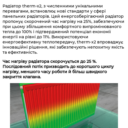
Радіатор therm-x2, з численними унікальними
перевагами, встановлює нові стандарти у сфері
панельних радіаторів. Цей енергозберігаючий радіатор
пропонує скорочений час нагріву на 25%, забезпечуючи
при цьому збільшення комфортного випромінюваного
тепла до 100% і підтверджений потенціал економії
енергії на рівні до 11%. Використовуючи
енергоефективну теплопередачу, therm-x2 впроваджує
інноваційні рішення, які забезпечують непохитну якість
та ефективність.
Час нагріву радіатора скорочується до 25 %.
Послідовний потік призводить до коротшого циклу
нагріву, меншого часу роботи й більш швидкого
закриття клапана.