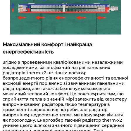
Максимальний комфорт і найкраща
енергоефективність
Згідно з проведеними кваліфікованими незалежними
дослідженнями, багатофазний нагрів панельних
радіаторів therm-x2 не тільки досягає
безпрецедентного рівня енергоефективності та великої
економії енергії порівняно зі звичайними панельними
радіаторами, але також забезпечує максимально
можливий тепловий комфорт. Це пояснюється тим, що
сприйняття тепла в значній мірі залежить від характеру
випромінювання радіатора. Якщо температура в
приміщенні задовольняє потреби, але радіатор
випромінює недостатньо тепла, ми відчуваємо кімнату
як прохолодну. Енергозберігаючий радіатор therm-x2
уникне цього шляхом значного підвищення середньої
температури поверхні передньої панелі. Таке