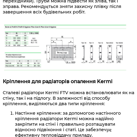
перехідники). Труби можна підвести як зліва, так і
зправа. Рекомендується зняти захисну плівку після
завершення всіх будівельних робіт.
Кріплення для радіаторів опалення Kermi
Сталеві радіатори Kermi FTV можна встановлювати як на
стіну, так і на підлогу. В залежності від способу
кріплення, виділяються два типи кріплення:
Настінне кріплення: за допомогою настінного
кріплення радіатори Kermi можна надійно
закріпити на стіні і правильно розташувати
відносно підвіконня і статі. Це забезпечує
ефективну тепловіддачу приладу.