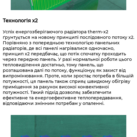
Технологія x2
Успіх енергозберігаючого радіатора therm-x2
ґрунтується на новому принципі послідовного потоку x2.
Порівняно з попередньою технологією панельних
радіаторів, де всі панелі нагрівалися одночасно,
принцип x2 передбачає, що потік спочатку проходить
через передню панель. У разі нормальної роботи цього
тепловиділення достатньо, тому панель, що
розташована далі по потоку, функціонує як захист від
випромінювання. Проте, коли зростає потреба в більшій
потужності, ця панель також сприяє швидкому обігріву
приміщення за рахунок високої конвективної
потужності. Такий підхід дозволяє забезпечити
ефективне та енергоефективне теплопередавання,
відповідаючи змінним потребам у опаленні.