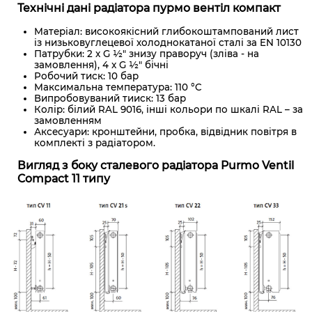
Технічні дані радіатора пурмо вентіл компакт
Матеріал: високоякісний глибокоштампований лист
із низьковуглецевої холоднокатаної сталі за EN 10130
Патрубки: 2 x G ½" знизу праворуч (зліва - на
замовлення), 4 x G ½" бічні
Робочий тиск: 10 бар
Максимальна температура: 110 °C
Випробовуваний тииск: 13 бар
Колір: білий RAL 9016, інші кольори по шкалі RAL – за
замовленням
Аксесуари: кронштейни, пробка, відвідник повітря в
комплекті з радіатором.
Вигляд з боку сталевого радіатора Purmo Ventil
Compact 11 типу