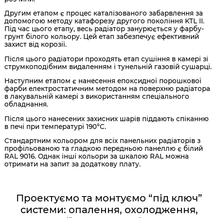
Другим етапом є процес каталізованого забарвлення за
допомогою методу катафорезу другого покоління KTL II.
Під час цього етапу, весь радіатор занурюється у фарбу-
грунт білого кольору. Цей етап забезпечує ефективний
захист від корозії.
Після цього радіатори проходять етап сушіння в камері зі
струмкоподібним видаленням і тунельній газовій сушарці.
Наступним етапом є нанесення епоксидної порошкової
фарби електростатичним методом на поверхню радіатора
в лакувальній камері з використанням спеціального
обладнання.
Після цього нанесених захисних шарів піддають спіканню
в печі при температурі 190°C.
Стандартним кольором для всіх панельних радіаторів з
профільованою та гладкою передньою панеллю є білий
RAL 9016. Однак інші кольори за шкалою RAL можна
отримати на запит за додаткову плату.
Проектуємо та монтуємо “під ключ”
системи: опалення, охолодження,