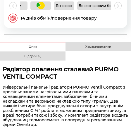
Готівкою
Безготівковим без ПДВ
Б
14 днів обмін/повернення товару
Характеристики
Опис
Відгуки (0)
Радіатор опалення сталевий PURMO
VENTIL COMPACT
Універсальні панельні радіатори PURMO Ventil Compact з
профільованими нагрівальними панелями та
конвекційними елементами, забезпечені бічними
накладками та верхньою накладкою типу «гриль». Два
нижніх і чотири бічні приєднувальні отвори з внутрішнім
різьбленням G ½" роблять можливим приєднання знизу, а
в разі потреби також і збоку. У комплект радіатора входить
вбудованиц термоелемент із попереднім регулюванням
фірми Oventrop.