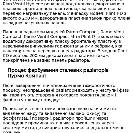
Plan Ventil Hygiene оснащені додатковою декоративною
пласкою фронтальною пластиною, яка наклеюється на
передню нагрівальну панель. У випадку моделі Plint PD з
висотою 200 мм, декоративна пластина також прикріплена
на задню нагрівальну панель.
Панельні радіатори моделей Ramo Compact, Ramo Ventil
Compact, Ramo Ventil Compact M та Plint R також мають
додаткову декоративну пласку фронтальну пластину з
невеликими випуклими горизонтальними ребрами, яка
наклеюється на передню панель радіатора. В моделі Plint
RD висотою 200 мм декоративна пластина також
прикріплена на задню панель радіатора.
Процес фарбування сталевих радіаторів
Пурмо Компакт
Після завершення початкових етапів технологічного
процесу, неопрацьовані радіатори входять у наступні фази,
які гарантують створення готового покриття лаком і
фарбою у такому порядку:
Починаючи з підготовки поверхні (включаючи миття,
видалення жиру та видалення залізної окису) та
фосфатизації поверхні, радіатори пройшли через
послідовне промивання під час проходження через
систему миття, де використовувалися спеціальні хімічні
розчини.