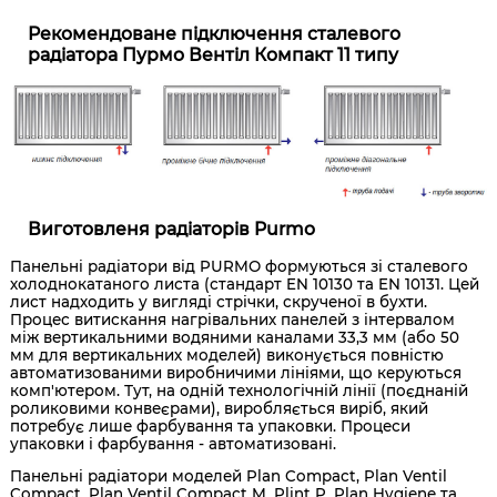
Рекомендоване підключення сталевого
радіатора Пурмо Вентіл Компакт 11 типу
Виготовленя радіаторів Purmo
Панельні радіатори від PURMO формуються зі сталевого
холоднокатаного листа (стандарт EN 10130 та EN 10131. Цей
лист надходить у вигляді стрічки, скрученої в бухти.
Процес витискання нагрівальних панелей з інтервалом
між вертикальними водяними каналами 33,3 мм (або 50
мм для вертикальних моделей) виконується повністю
автоматизованими виробничими лініями, що керуються
комп'ютером. Тут, на одній технологічній лінії (поєднаній
роликовими конвеєрами), виробляється виріб, який
потребує лише фарбування та упаковки. Процеси
упаковки і фарбування - автоматизовані.
Панельні радіатори моделей Plan Compact, Plan Ventil
Compact, Plan Ventil Compact M, Plint P, Plan Hygiene та