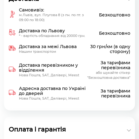
Самовивіз:
Безкоштовно
м.Львів, вул. Плугова 8 (з пн. по пт. з
09:00 по 18:00)
Доставка по Львову
Безкоштовно
* - вартість обладнання від 20000 грн.
Доставка за межі Львова
30 грн/км (в одну
сторону)
Нашим транспортом
За тарифами
Доставка перевізником у
перевізника
відділення
або шукайте стікер
Нова Пошта, SAT, Делівері, Meest
"Безкоштовна доставка"
Адресна доставка по Україні
За тарифами
до дверей
перевізника
Нова Пошта, SAT, Делівері, Meest
Оплата і гарантія