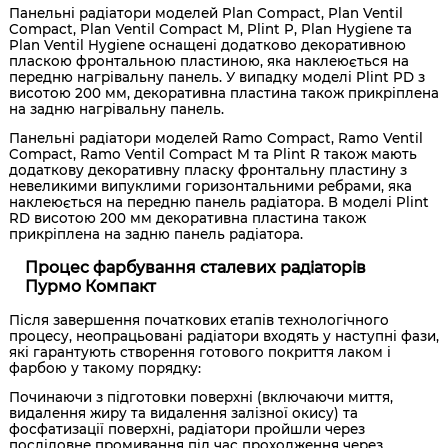
Панельні радіатори моделей Plan Compact, Plan Ventil
Compact, Plan Ventil Compact M, Plint P, Plan Hygiene та
Plan Ventil Hygiene оснащені додатково декоративною
пласкою фронтальною пластиною, яка наклеюється на
передню нагрівальну панель. У випадку моделі Plint PD з
висотою 200 мм, декоративна пластина також прикріплена
на задню нагрівальну панель.
Панельні радіатори моделей Ramo Compact, Ramo Ventil
Compact, Ramo Ventil Compact M та Plint R також мають
додаткову декоративну пласку фронтальну пластину з
невеликими випуклими горизонтальними ребрами, яка
наклеюється на передню панель радіатора. В моделі Plint
RD висотою 200 мм декоративна пластина також
прикріплена на задню панель радіатора.
Процес фарбування сталевих радіаторів
Пурмо Компакт
Після завершення початкових етапів технологічного
процесу, неопрацьовані радіатори входять у наступні фази,
які гарантують створення готового покриття лаком і
фарбою у такому порядку:
Починаючи з підготовки поверхні (включаючи миття,
видалення жиру та видалення залізної окису) та
фосфатизації поверхні, радіатори пройшли через
послідовне промивання під час проходження через