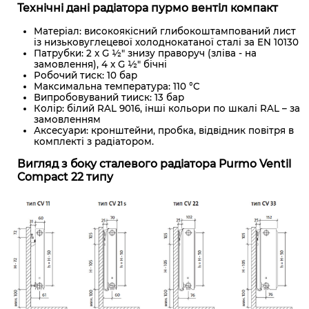
Технічні дані радіатора пурмо вентіл компакт
Матеріал: високоякісний глибокоштампований лист
із низьковуглецевої холоднокатаної сталі за EN 10130
Патрубки: 2 x G ½" знизу праворуч (зліва - на
замовлення), 4 x G ½" бічні
Робочий тиск: 10 бар
Максимальна температура: 110 °C
Випробовуваний тииск: 13 бар
Колір: білий RAL 9016, інші кольори по шкалі RAL – за
замовленням
Аксесуари: кронштейни, пробка, відвідник повітря в
комплекті з радіатором.
Вигляд з боку сталевого радіатора Purmo Ventil
Compact 22 типу