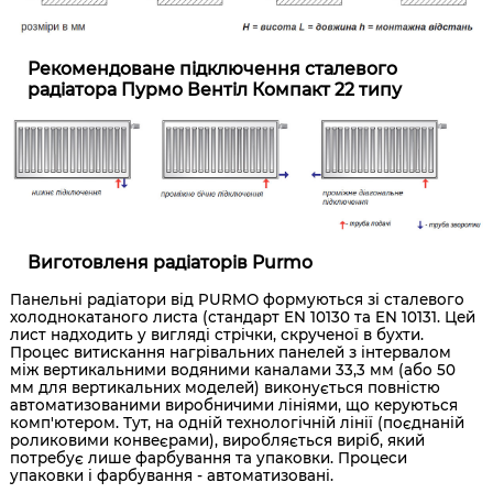
Рекомендоване підключення сталевого
радіатора Пурмо Вентіл Компакт 22 типу
Виготовленя радіаторів Purmo
Панельні радіатори від PURMO формуються зі сталевого
холоднокатаного листа (стандарт EN 10130 та EN 10131. Цей
лист надходить у вигляді стрічки, скрученої в бухти.
Процес витискання нагрівальних панелей з інтервалом
між вертикальними водяними каналами 33,3 мм (або 50
мм для вертикальних моделей) виконується повністю
автоматизованими виробничими лініями, що керуються
комп'ютером. Тут, на одній технологічній лінії (поєднаній
роликовими конвеєрами), виробляється виріб, який
потребує лише фарбування та упаковки. Процеси
упаковки і фарбування - автоматизовані.