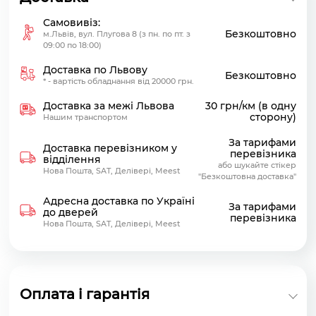
Самовивіз:
Безкоштовно
м.Львів, вул. Плугова 8 (з пн. по пт. з
09:00 по 18:00)
Доставка по Львову
Безкоштовно
* - вартість обладнання від 20000 грн.
Доставка за межі Львова
30 грн/км (в одну
сторону)
Нашим транспортом
За тарифами
Доставка перевізником у
перевізника
відділення
або шукайте стікер
Нова Пошта, SAT, Делівері, Meest
"Безкоштовна доставка"
Адресна доставка по Україні
За тарифами
до дверей
перевізника
Нова Пошта, SAT, Делівері, Meest
Оплата і гарантія