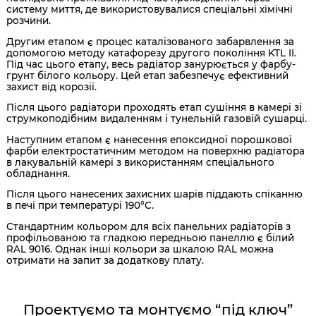
систему миття, де використовувалися спеціальні хімічні
розчини.
Другим етапом є процес каталізованого забарвлення за
допомогою методу катафорезу другого покоління KTL II.
Під час цього етапу, весь радіатор занурюється у фарбу-
грунт білого кольору. Цей етап забезпечує ефективний
захист від корозії.
Після цього радіатори проходять етап сушіння в камері зі
струмкоподібним видаленням і тунельній газовій сушарці.
Наступним етапом є нанесення епоксидної порошкової
фарби електростатичним методом на поверхню радіатора
в лакувальній камері з використанням спеціального
обладнання.
Після цього нанесених захисних шарів піддають спіканню
в печі при температурі 190°C.
Стандартним кольором для всіх панельних радіаторів з
профільованою та гладкою передньою панеллю є білий
RAL 9016. Однак інші кольори за шкалою RAL можна
отримати на запит за додаткову плату.
Проектуємо та монтуємо “під ключ”