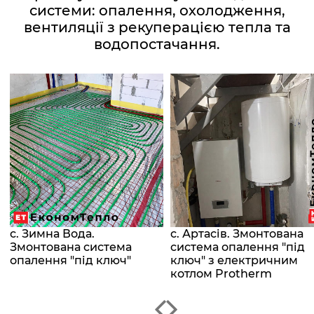
системи: опалення, охолодження,
вентиляції з рекуперацією тепла та
водопостачання.
с. Зимна Вода.
с. Артасів. Змонтована
Змонтована система
система опалення "під
опалення "під ключ"
ключ" з електричним
котлом Protherm