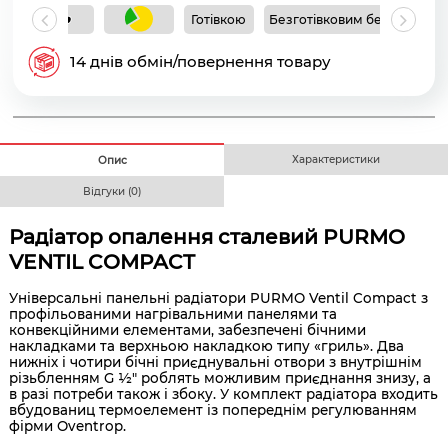
Готівкою
Безготівковим без ПДВ
Б
14 днів обмін/повернення товару
Характеристики
Опис
Відгуки (0)
Радіатор опалення сталевий PURMO
VENTIL COMPACT
Універсальні панельні радіатори PURMO Ventil Compact з
профільованими нагрівальними панелями та
конвекційними елементами, забезпечені бічними
накладками та верхньою накладкою типу «гриль». Два
нижніх і чотири бічні приєднувальні отвори з внутрішнім
різьбленням G ½" роблять можливим приєднання знизу, а
в разі потреби також і збоку. У комплект радіатора входить
вбудованиц термоелемент із попереднім регулюванням
фірми Oventrop.