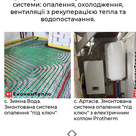
системи: опалення, охолодження,
вентиляції з рекуперацією тепла та
водопостачання.
с. Зимна Вода.
с. Артасів. Змонтована
Змонтована система
система опалення "під
опалення "під ключ"
ключ" з електричним
котлом Protherm