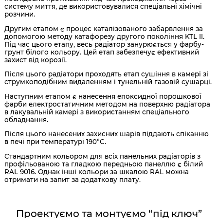
систему миття, де використовувалися спеціальні хімічні
розчини.
Другим етапом є процес каталізованого забарвлення за
допомогою методу катафорезу другого покоління KTL II.
Під час цього етапу, весь радіатор занурюється у фарбу-
грунт білого кольору. Цей етап забезпечує ефективний
захист від корозії.
Після цього радіатори проходять етап сушіння в камері зі
струмкоподібним видаленням і тунельній газовій сушарці.
Наступним етапом є нанесення епоксидної порошкової
фарби електростатичним методом на поверхню радіатора
в лакувальній камері з використанням спеціального
обладнання.
Після цього нанесених захисних шарів піддають спіканню
в печі при температурі 190°C.
Стандартним кольором для всіх панельних радіаторів з
профільованою та гладкою передньою панеллю є білий
RAL 9016. Однак інші кольори за шкалою RAL можна
отримати на запит за додаткову плату.
Проектуємо та монтуємо “під ключ”