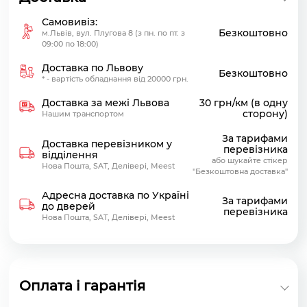
Самовивіз:
Безкоштовно
м.Львів, вул. Плугова 8 (з пн. по пт. з
09:00 по 18:00)
Доставка по Львову
Безкоштовно
* - вартість обладнання від 20000 грн.
Доставка за межі Львова
30 грн/км (в одну
сторону)
Нашим транспортом
За тарифами
Доставка перевізником у
перевізника
відділення
або шукайте стікер
Нова Пошта, SAT, Делівері, Meest
"Безкоштовна доставка"
Адресна доставка по Україні
За тарифами
до дверей
перевізника
Нова Пошта, SAT, Делівері, Meest
Оплата і гарантія