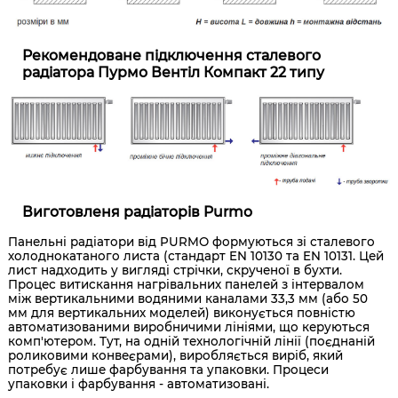
Рекомендоване підключення сталевого
радіатора Пурмо Вентіл Компакт 22 типу
Виготовленя радіаторів Purmo
Панельні радіатори від PURMO формуються зі сталевого
холоднокатаного листа (стандарт EN 10130 та EN 10131. Цей
лист надходить у вигляді стрічки, скрученої в бухти.
Процес витискання нагрівальних панелей з інтервалом
між вертикальними водяними каналами 33,3 мм (або 50
мм для вертикальних моделей) виконується повністю
автоматизованими виробничими лініями, що керуються
комп'ютером. Тут, на одній технологічній лінії (поєднаній
роликовими конвеєрами), виробляється виріб, який
потребує лише фарбування та упаковки. Процеси
упаковки і фарбування - автоматизовані.