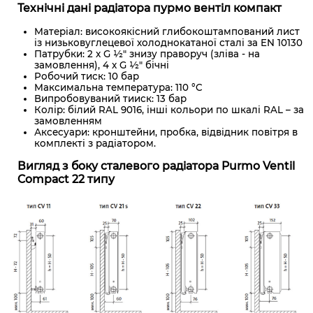
Технічні дані радіатора пурмо вентіл компакт
Матеріал: високоякісний глибокоштампований лист
із низьковуглецевої холоднокатаної сталі за EN 10130
Патрубки: 2 x G ½" знизу праворуч (зліва - на
замовлення), 4 x G ½" бічні
Робочий тиск: 10 бар
Максимальна температура: 110 °C
Випробовуваний тииск: 13 бар
Колір: білий RAL 9016, інші кольори по шкалі RAL – за
замовленням
Аксесуари: кронштейни, пробка, відвідник повітря в
комплекті з радіатором.
Вигляд з боку сталевого радіатора Purmo Ventil
Compact 22 типу