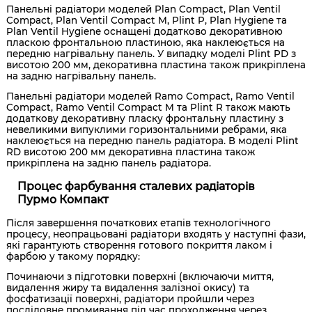
Панельні радіатори моделей Plan Compact, Plan Ventil
Compact, Plan Ventil Compact M, Plint P, Plan Hygiene та
Plan Ventil Hygiene оснащені додатково декоративною
пласкою фронтальною пластиною, яка наклеюється на
передню нагрівальну панель. У випадку моделі Plint PD з
висотою 200 мм, декоративна пластина також прикріплена
на задню нагрівальну панель.
Панельні радіатори моделей Ramo Compact, Ramo Ventil
Compact, Ramo Ventil Compact M та Plint R також мають
додаткову декоративну пласку фронтальну пластину з
невеликими випуклими горизонтальними ребрами, яка
наклеюється на передню панель радіатора. В моделі Plint
RD висотою 200 мм декоративна пластина також
прикріплена на задню панель радіатора.
Процес фарбування сталевих радіаторів
Пурмо Компакт
Після завершення початкових етапів технологічного
процесу, неопрацьовані радіатори входять у наступні фази,
які гарантують створення готового покриття лаком і
фарбою у такому порядку:
Починаючи з підготовки поверхні (включаючи миття,
видалення жиру та видалення залізної окису) та
фосфатизації поверхні, радіатори пройшли через
послідовне промивання під час проходження через