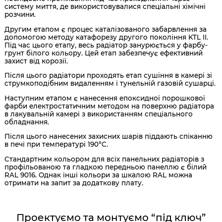
систему миття, де використовувалися спеціальні хімічні
розчини.
Другим етапом є процес каталізованого забарвлення за
допомогою методу катафорезу другого покоління KTL II.
Під час цього етапу, весь радіатор занурюється у фарбу-
грунт білого кольору. Цей етап забезпечує ефективний
захист від корозії.
Після цього радіатори проходять етап сушіння в камері зі
струмкоподібним видаленням і тунельній газовій сушарці.
Наступним етапом є нанесення епоксидної порошкової
фарби електростатичним методом на поверхню радіатора
в лакувальній камері з використанням спеціального
обладнання.
Після цього нанесених захисних шарів піддають спіканню
в печі при температурі 190°C.
Стандартним кольором для всіх панельних радіаторів з
профільованою та гладкою передньою панеллю є білий
RAL 9016. Однак інші кольори за шкалою RAL можна
отримати на запит за додаткову плату.
Проектуємо та монтуємо “під ключ”