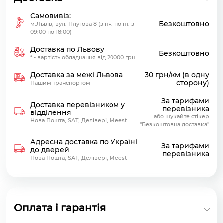
Самовивіз:
Безкоштовно
м.Львів, вул. Плугова 8 (з пн. по пт. з
09:00 по 18:00)
Доставка по Львову
Безкоштовно
* - вартість обладнання від 20000 грн.
Доставка за межі Львова
30 грн/км (в одну
сторону)
Нашим транспортом
За тарифами
Доставка перевізником у
перевізника
відділення
або шукайте стікер
Нова Пошта, SAT, Делівері, Meest
"Безкоштовна доставка"
Адресна доставка по Україні
За тарифами
до дверей
перевізника
Нова Пошта, SAT, Делівері, Meest
Оплата і гарантія