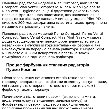
Панельні радіатори моделей Plan Compact, Plan Ventil
Compact, Plan Ventil Compact M, Plint P, Plan Hygiene та
Plan Ventil Hygiene оснащені додатково декоративною
пласкою фронтальною пластиною, яка наклеюється на
передню нагрівальну панель. У випадку моделі Plint PD з
висотою 200 мм, декоративна пластина також прикріплена
на задню нагрівальну панель.
Панельні радіатори моделей Ramo Compact, Ramo Ventil
Compact, Ramo Ventil Compact M та Plint R також мають
додаткову декоративну пласку фронтальну пластину з
невеликими випуклими горизонтальними ребрами, яка
наклеюється на передню панель радіатора. В моделі Plint
RD висотою 200 мм декоративна пластина також
прикріплена на задню панель радіатора.
Процес фарбування сталевих радіаторів
Пурмо Компакт
Після завершення початкових етапів технологічного
процесу, неопрацьовані радіатори входять у наступні фази,
які гарантують створення готового покриття лаком і
фарбою у такому порядку:
Починаючи з підготовки поверхні (включаючи миття,
видалення жиру та видалення залізної окису) та
фосфатизації поверхні, радіатори пройшли через
послідовне промивання під час проходження через