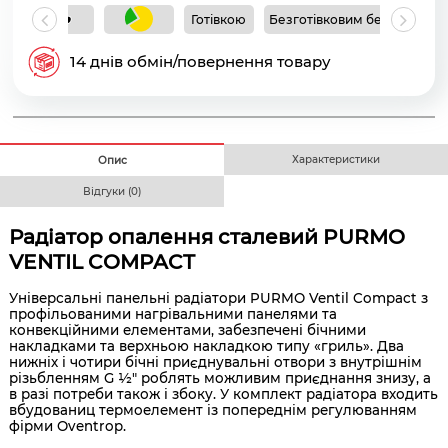
Готівкою
Безготівковим без ПДВ
Б
14 днів обмін/повернення товару
Характеристики
Опис
Відгуки (0)
Радіатор опалення сталевий PURMO
VENTIL COMPACT
Універсальні панельні радіатори PURMO Ventil Compact з
профільованими нагрівальними панелями та
конвекційними елементами, забезпечені бічними
накладками та верхньою накладкою типу «гриль». Два
нижніх і чотири бічні приєднувальні отвори з внутрішнім
різьбленням G ½" роблять можливим приєднання знизу, а
в разі потреби також і збоку. У комплект радіатора входить
вбудованиц термоелемент із попереднім регулюванням
фірми Oventrop.