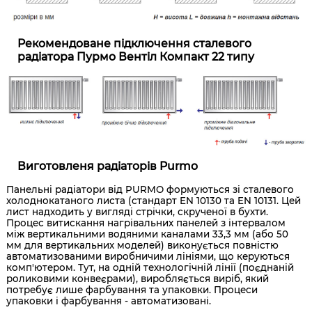
Рекомендоване підключення сталевого
радіатора Пурмо Вентіл Компакт 22 типу
Виготовленя радіаторів Purmo
Панельні радіатори від PURMO формуються зі сталевого
холоднокатаного листа (стандарт EN 10130 та EN 10131. Цей
лист надходить у вигляді стрічки, скрученої в бухти.
Процес витискання нагрівальних панелей з інтервалом
між вертикальними водяними каналами 33,3 мм (або 50
мм для вертикальних моделей) виконується повністю
автоматизованими виробничими лініями, що керуються
комп'ютером. Тут, на одній технологічній лінії (поєднаній
роликовими конвеєрами), виробляється виріб, який
потребує лише фарбування та упаковки. Процеси
упаковки і фарбування - автоматизовані.