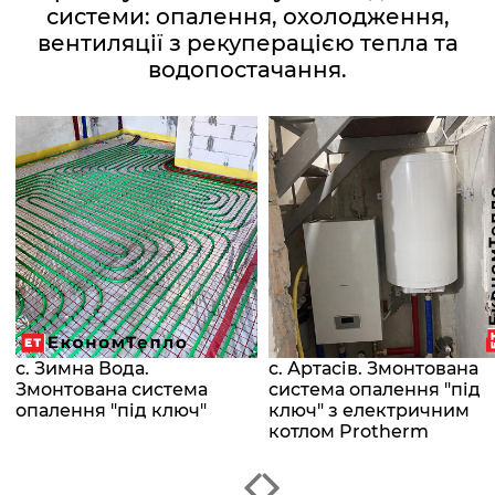
системи: опалення, охолодження,
вентиляції з рекуперацією тепла та
водопостачання.
с. Зимна Вода.
с. Артасів. Змонтована
Змонтована система
система опалення "під
опалення "під ключ"
ключ" з електричним
котлом Protherm