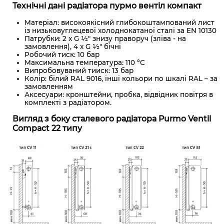
Технічні дані радіатора пурмо вентіл компакт
Матеріал: високоякісний глибокоштампований лист
із низьковуглецевої холоднокатаної сталі за EN 10130
Патрубки: 2 x G ½" знизу праворуч (зліва - на
замовлення), 4 x G ½" бічні
Робочий тиск: 10 бар
Максимальна температура: 110 °C
Випробовуваний тииск: 13 бар
Колір: білий RAL 9016, інші кольори по шкалі RAL – за
замовленням
Аксесуари: кронштейни, пробка, відвідник повітря в
комплекті з радіатором.
Вигляд з боку сталевого радіатора Purmo Ventil
Compact 22 типу