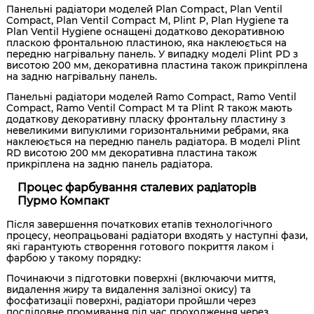
Панельні радіатори моделей Plan Compact, Plan Ventil
Compact, Plan Ventil Compact M, Plint P, Plan Hygiene та
Plan Ventil Hygiene оснащені додатково декоративною
пласкою фронтальною пластиною, яка наклеюється на
передню нагрівальну панель. У випадку моделі Plint PD з
висотою 200 мм, декоративна пластина також прикріплена
на задню нагрівальну панель.
Панельні радіатори моделей Ramo Compact, Ramo Ventil
Compact, Ramo Ventil Compact M та Plint R також мають
додаткову декоративну пласку фронтальну пластину з
невеликими випуклими горизонтальними ребрами, яка
наклеюється на передню панель радіатора. В моделі Plint
RD висотою 200 мм декоративна пластина також
прикріплена на задню панель радіатора.
Процес фарбування сталевих радіаторів
Пурмо Компакт
Після завершення початкових етапів технологічного
процесу, неопрацьовані радіатори входять у наступні фази,
які гарантують створення готового покриття лаком і
фарбою у такому порядку:
Починаючи з підготовки поверхні (включаючи миття,
видалення жиру та видалення залізної окису) та
фосфатизації поверхні, радіатори пройшли через
послідовне промивання під час проходження через