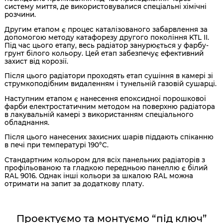
систему миття, де використовувалися спеціальні хімічні
розчини.
Другим етапом є процес каталізованого забарвлення за
допомогою методу катафорезу другого покоління KTL II.
Під час цього етапу, весь радіатор занурюється у фарбу-
грунт білого кольору. Цей етап забезпечує ефективний
захист від корозії.
Після цього радіатори проходять етап сушіння в камері зі
струмкоподібним видаленням і тунельній газовій сушарці.
Наступним етапом є нанесення епоксидної порошкової
фарби електростатичним методом на поверхню радіатора
в лакувальній камері з використанням спеціального
обладнання.
Після цього нанесених захисних шарів піддають спіканню
в печі при температурі 190°C.
Стандартним кольором для всіх панельних радіаторів з
профільованою та гладкою передньою панеллю є білий
RAL 9016. Однак інші кольори за шкалою RAL можна
отримати на запит за додаткову плату.
Проектуємо та монтуємо “під ключ”