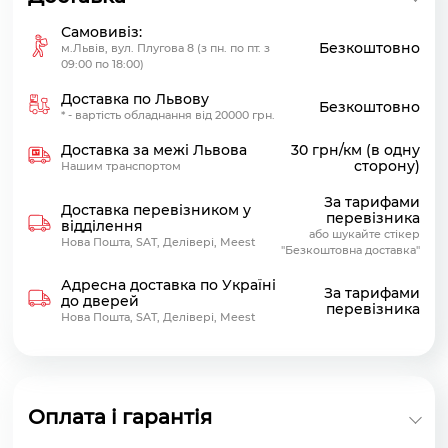
Самовивіз:
Безкоштовно
м.Львів, вул. Плугова 8 (з пн. по пт. з
09:00 по 18:00)
Доставка по Львову
Безкоштовно
* - вартість обладнання від 20000 грн.
Доставка за межі Львова
30 грн/км (в одну
сторону)
Нашим транспортом
За тарифами
Доставка перевізником у
перевізника
відділення
або шукайте стікер
Нова Пошта, SAT, Делівері, Meest
"Безкоштовна доставка"
Адресна доставка по Україні
За тарифами
до дверей
перевізника
Нова Пошта, SAT, Делівері, Meest
Оплата і гарантія