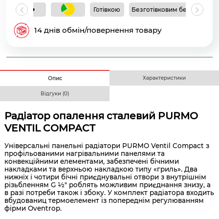
Готівкою
Безготівковим без ПДВ
Б
14 днів обмін/повернення товару
Характеристики
Опис
Відгуки (0)
Радіатор опалення сталевий PURMO
VENTIL COMPACT
Універсальні панельні радіатори PURMO Ventil Compact з
профільованими нагрівальними панелями та
конвекційними елементами, забезпечені бічними
накладками та верхньою накладкою типу «гриль». Два
нижніх і чотири бічні приєднувальні отвори з внутрішнім
різьбленням G ½" роблять можливим приєднання знизу, а
в разі потреби також і збоку. У комплект радіатора входить
вбудованиц термоелемент із попереднім регулюванням
фірми Oventrop.