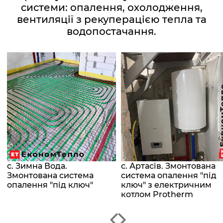
системи: опалення, охолодження,
вентиляції з рекуперацією тепла та
водопостачання.
с. Зимна Вода.
с. Артасів. Змонтована
Змонтована система
система опалення "під
опалення "під ключ"
ключ" з електричним
котлом Protherm