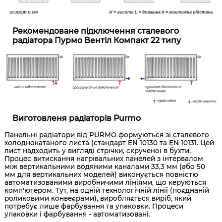
Рекомендоване підключення сталевого
радіатора Пурмо Вентіл Компакт 22 типу
Виготовленя радіаторів Purmo
Панельні радіатори від PURMO формуються зі сталевого
холоднокатаного листа (стандарт EN 10130 та EN 10131. Цей
лист надходить у вигляді стрічки, скрученої в бухти.
Процес витискання нагрівальних панелей з інтервалом
між вертикальними водяними каналами 33,3 мм (або 50
мм для вертикальних моделей) виконується повністю
автоматизованими виробничими лініями, що керуються
комп'ютером. Тут, на одній технологічній лінії (поєднаній
роликовими конвеєрами), виробляється виріб, який
потребує лише фарбування та упаковки. Процеси
упаковки і фарбування - автоматизовані.