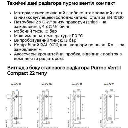
Технічні дані радіатора пурмо вентіл компакт
Матеріал: високоякісний глибокоштампований лист
із низьковуглецевої холоднокатаної сталі за EN 10130
Патрубки: 2 x G ½" знизу праворуч (зліва - на
замовлення), 4 x G ½" бічні
Робочий тиск: 10 бар
Максимальна температура: 110 °C
Випробовуваний тииск: 13 бар
Колір: білий RAL 9016, інші кольори по шкалі RAL – за
замовленням
Аксесуари: кронштейни, пробка, відвідник повітря в
комплекті з радіатором.
Вигляд з боку сталевого радіатора Purmo Ventil
Compact 22 типу