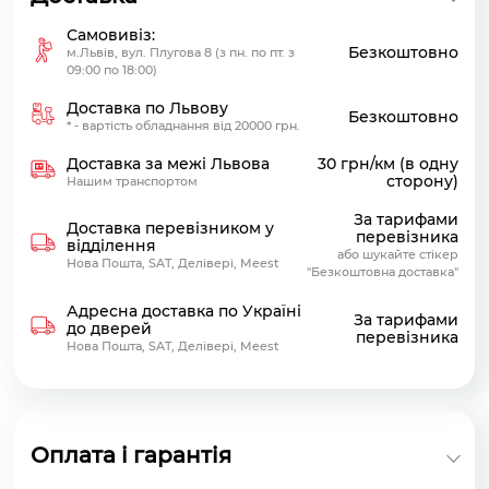
Самовивіз:
Безкоштовно
м.Львів, вул. Плугова 8 (з пн. по пт. з
09:00 по 18:00)
Доставка по Львову
Безкоштовно
* - вартість обладнання від 20000 грн.
Доставка за межі Львова
30 грн/км (в одну
сторону)
Нашим транспортом
За тарифами
Доставка перевізником у
перевізника
відділення
або шукайте стікер
Нова Пошта, SAT, Делівері, Meest
"Безкоштовна доставка"
Адресна доставка по Україні
За тарифами
до дверей
перевізника
Нова Пошта, SAT, Делівері, Meest
Оплата і гарантія