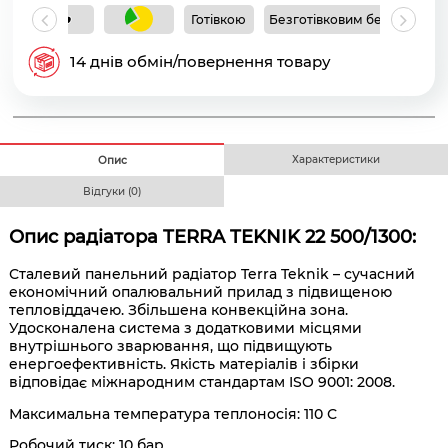
Готівкою
Безготівковим без ПДВ
Б
14 днів обмін/повернення товару
Характеристики
Опис
Відгуки (0)
Опис радіатора
TERRA TEKNIK 22 500/1300:
Сталевий панельний радіатор Terra Teknik – сучасний
економічний опалювальний прилад з підвищеною
тепловіддачею. Збільшена конвекційна зона.
Удосконалена система з додатковими місцями
внутрішнього зварювання, що підвищують
енергоефективність. Якість матеріалів і збірки
відповідає міжнародним стандартам ISO 9001: 2008.
Максимальна температура теплоносія: 110 С
Робочий тиск: 10 бар.