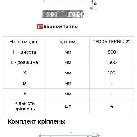
Назва моделі
од.вим.
TERRA TEKNIK 22
H - висота
мм
500
L - довжина
мм
1300
X
мм
100
D
мм
-
E
мм
-
Кількість
шт
4
кріплень
Комплект кріплень: