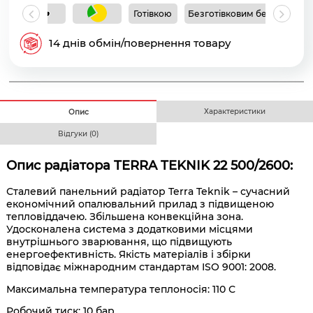
Готівкою
Безготівковим без ПДВ
Б
14 днів обмін/повернення товару
Характеристики
Опис
Відгуки (0)
Опис радіатора
TERRA TEKNIK 22 500/2600:
Сталевий панельний радіатор Terra Teknik – сучасний
економічний опалювальний прилад з підвищеною
тепловіддачею. Збільшена конвекційна зона.
Удосконалена система з додатковими місцями
внутрішнього зварювання, що підвищують
енергоефективність. Якість матеріалів і збірки
відповідає міжнародним стандартам ISO 9001: 2008.
Максимальна температура теплоносія: 110 С
Робочий тиск: 10 бар.