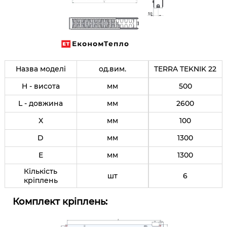
Назва моделі
од.вим.
TERRA TEKNIK 22
H - висота
мм
500
L - довжина
мм
2600
X
мм
100
D
мм
1300
E
мм
1300
Кількість
шт
6
кріплень
Комплект кріплень: