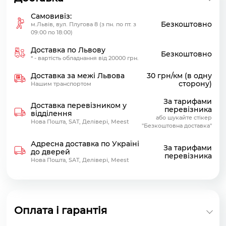
Самовивіз:
Безкоштовно
м.Львів, вул. Плугова 8 (з пн. по пт. з
09:00 по 18:00)
Доставка по Львову
Безкоштовно
* - вартість обладнання від 20000 грн.
Доставка за межі Львова
30 грн/км (в одну
сторону)
Нашим транспортом
За тарифами
Доставка перевізником у
перевізника
відділення
або шукайте стікер
Нова Пошта, SAT, Делівері, Meest
"Безкоштовна доставка"
Адресна доставка по Україні
За тарифами
до дверей
перевізника
Нова Пошта, SAT, Делівері, Meest
Оплата і гарантія