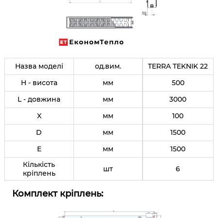
Назва моделі
од.вим.
TERRA TEKNIK 22
H - висота
мм
500
L - довжина
мм
3000
X
мм
100
D
мм
1500
E
мм
1500
Кількість
шт
6
кріплень
Комплект кріплень: