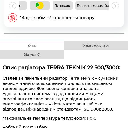
Готівкою
Безготівковим без ПДВ
Б
14 днів обмін/повернення товару
Характеристики
Опис
Відгуки (0)
Опис радіатора
TERRA TEKNIK 22 500/3000:
Сталевий панельний радіатор Terra Teknik – сучасний
економічний опалювальний прилад з підвищеною
тепловіддачею. Збільшена конвекційна зона.
Удосконалена система з додатковими місцями
внутрішнього зварювання, що підвищують
енергоефективність. Якість матеріалів і збірки
відповідає міжнародним стандартам ISO 9001: 2008.
Максимальна температура теплоносія: 110 С
Робочий тиск: 10 бар.