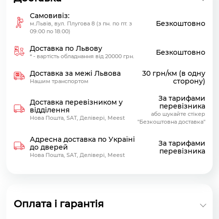
Самовивіз:
Безкоштовно
м.Львів, вул. Плугова 8 (з пн. по пт. з
09:00 по 18:00)
Доставка по Львову
Безкоштовно
* - вартість обладнання від 20000 грн.
Доставка за межі Львова
30 грн/км (в одну
сторону)
Нашим транспортом
За тарифами
Доставка перевізником у
перевізника
відділення
або шукайте стікер
Нова Пошта, SAT, Делівері, Meest
"Безкоштовна доставка"
Адресна доставка по Україні
За тарифами
до дверей
перевізника
Нова Пошта, SAT, Делівері, Meest
Оплата і гарантія