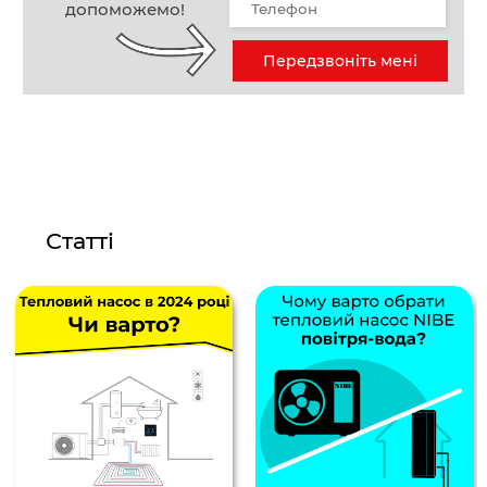
допоможемо!
Передзвоніть мені
Статті