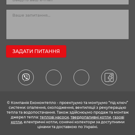
ЗАДАТИ ПИТАННЯ
© Компанія Економтепло - проектуємо та монтуємо “під ключ”
системи: опалення, охолодження, вентиляції з рекуперацією
тепла та водопостачання. Також здійснюємо продаж та монтаж
джерел тепла:
теплові насоси
,
твердопаливні котли
,
газові
котли
, електричні котли, сонячні колектори за доступними
цінами та доставкою по Україні.