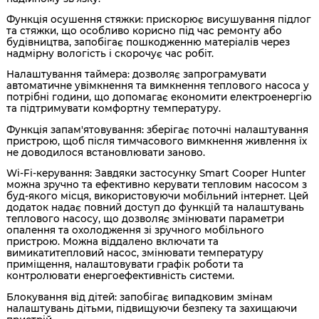
Функція осушення стяжки: прискорює висушування підлог
та стяжки, що особливо корисно під час ремонту або
будівництва, запобігає пошкодженню матеріалів через
надмірну вологість і скорочує час робіт.
Налаштування таймера: дозволяє запрограмувати
автоматичне увімкнення та вимкнення теплового насоса у
потрібні години, що допомагає економити електроенергію
та підтримувати комфортну температуру.
Функція запам'ятовування: зберігає поточні налаштування
пристрою, щоб після тимчасового вимкнення живлення їх
не доводилося встановлювати заново.
Wi-Fi-керування: Завдяки застосунку Smart Cooper Hunter
можна зручно та ефективно керувати тепловим насосом з
буд-якого місця, використовуючи мобільний інтернет. Цей
додаток надає повний доступ до функцій та налаштувань
теплового насосу, що дозволяє змінювати параметри
опалення та охолодження зі зручного мобільного
пристрою. Можна віддалено включати та
вимикатитепловий насос, змінювати температуру
приміщення, налаштовувати графік роботи та
контролювати енергоефективність системи.
Блокування від дітей: запобігає випадковим змінам
налаштувань дітьми, підвищуючи безпеку та захищаючи