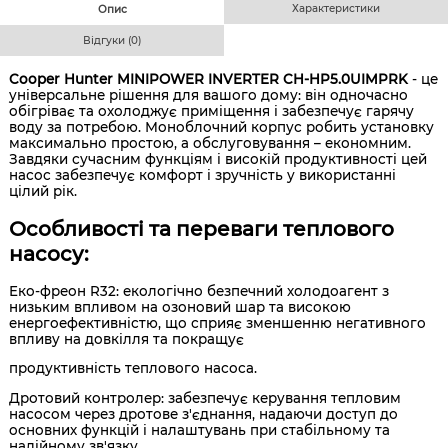
Характеристики
Опис
Відгуки (0)
Cooper Hunter MINIPOWER INVERTER CH-HP5.0UIMPRK
- це
універсальне рішення для вашого дому: він одночасно
обігріває та охолоджує приміщення і забезпечує гарячу
воду за потребою. Моноблочний корпус робить установку
максимально простою, а обслуговування – економним.
Завдяки сучасним функціям і високій продуктивності цей
насос забезпечує комфорт і зручність у використанні
цілий рік.
Особливості та переваги теплового
насосу:
Еко-фреон R32: екологічно безпечний холодоагент з
низьким впливом на озоновий шар та високою
енергоефективністю, що сприяє зменшенню негативного
впливу на довкілля та покращує
продуктивність теплового насоса.
Дротовий контролер: забезпечує керування тепловим
насосом через дротове з'єднання, надаючи доступ до
основних функцій і налаштувань при стабільному та
надійному зв'язку.