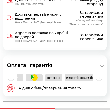
сторону)
Нашим транспортом
За тарифами
Доставка перевізником у
перевізника
відділення
або шукайте стікер
Нова Пошта, SAT, Делівері, Meest
"Безкоштовна доставка"
Адресна доставка по Україні
За тарифами
до дверей
перевізника
Нова Пошта, SAT, Делівері, Meest
Оплата і гарантія
Готівкою
Безготівковим без ПДВ
Б
14 днів обмін/повернення товару