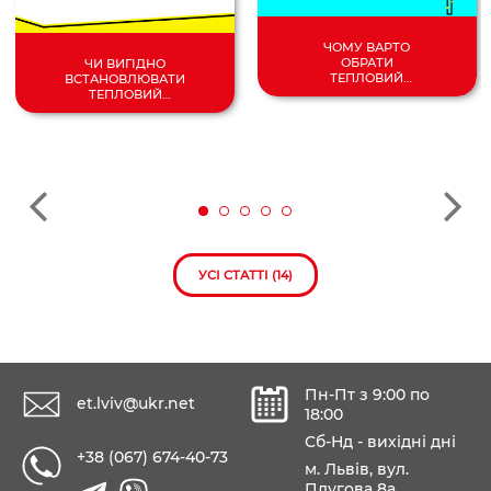
ЧОМУ ВАРТО
ОБРАТИ
ЧИ ВИГІДНО
ТЕПЛОВИЙ
ВСТАНОВЛЮВАТИ
НАСОС
ТЕПЛОВИЙ
ПОВІТРЯ/
НАСОС У 2024
ВОДА?
РОЦІ?
УСІ СТАТТІ (14)
Пн-Пт з 9:00 по
et.lviv@ukr.net
18:00
Сб-Нд - вихідні дні
+38 (067) 674-40-73
м. Львів, вул.
Плугова 8а