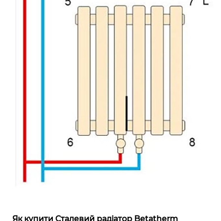
Як купити Сталевий радіатор Betatherm