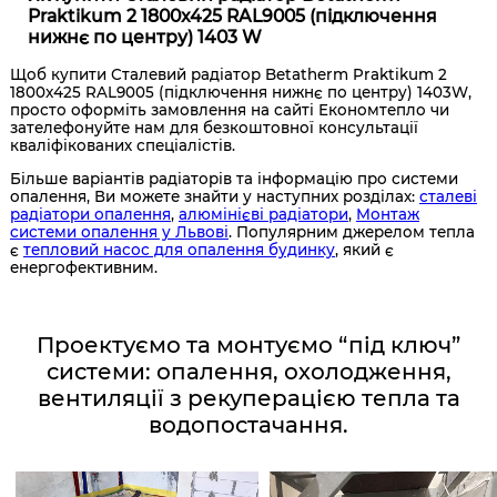
Praktikum 2 1800x425 RAL9005 (підключення
нижнє по центру) 1403 W
Щоб купити Сталевий радіатор Betatherm Praktikum 2
1800x425 RAL9005 (підключення нижнє по центру) 1403W,
просто оформіть замовлення на сайті Економтепло чи
зателефонуйте нам для безкоштовної консультації
кваліфікованих спеціалістів.
Більше варіантів радіаторів та інформацію про системи
опалення, Ви можете знайти у наступних розділах:
сталеві
радіатори опалення
,
алюмінієві радіатори
,
Монтаж
системи опалення у Львові
. Популярним джерелом тепла
є
тепловий насос для опалення будинку
, який є
енергофективним.
Проектуємо та монтуємо “під ключ”
системи: опалення, охолодження,
вентиляції з рекуперацією тепла та
водопостачання.