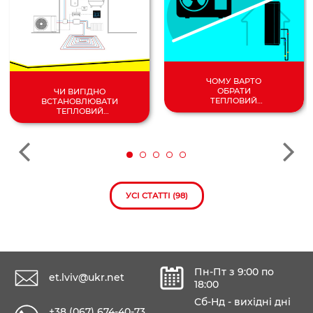
ЧОМУ ВАРТО
ОБРАТИ
ЧИ ВИГІДНО
ТЕПЛОВИЙ
ВСТАНОВЛЮВАТИ
НАСОС
ТЕПЛОВИЙ
ПОВІТРЯ/
НАСОС У 2024
ВОДА?
РОЦІ?
УСІ СТАТТІ (98)
Пн-Пт з 9:00 по
et.lviv@ukr.net
18:00
Сб-Нд - вихідні дні
+38 (067) 674-40-73