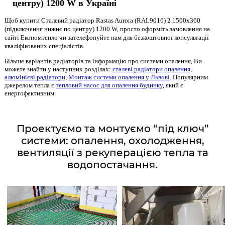
центру) 1200 W в Україні
Щоб купити Сталевий радіатор Rastas Aurora (RAL9016) 2 1500x360
(підключення нижнє по центру) 1200 W, просто оформіть замовлення на
сайті Економтепло чи зателефонуйте нам для безкоштовної консультації
кваліфікованих спеціалістів.
Більше варіантів радіаторів та інформацію про системи опалення, Ви
можете знайти у наступних розділах:
сталеві радіатори опалення
,
алюмінієві радіатори
,
Монтаж системи опалення у Львові
. Популярним
джерелом тепла є
тепловий насос для опалення будинку
, який є
енергофективним.
Проектуємо та монтуємо “під ключ”
системи: опалення, охолодження,
вентиляції з рекуперацією тепла та
водопостачання.