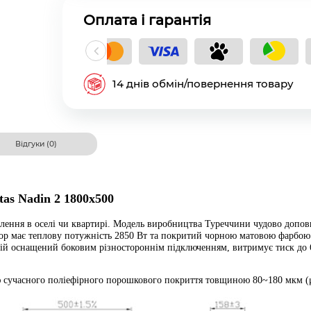
Оплата і гарантія
кладний платіж
14 днів обмін/повернення товару
Відгуки (0)
tas Nadin 2 1800x500
палення в оселі чи квартирі. Модель виробництва Туреччини чудово допов
атор має теплову потужність 2850 Вт та покритий чорною матовою фарбою
й оснащений боковим різностороннім підключенням, витримує тиск до 6
 сучасного поліефірного порошкового покриття товщиною 80~180 мкм (μ