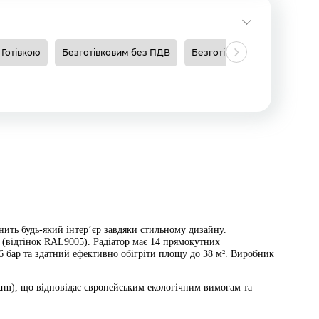
Готівкою
Безготівковим без ПДВ
Безготівковим з ПДВ
Н
нить будь-який інтер’єр завдяки стильному дизайну.
 (відтінок RAL9005). Радіатор має 14 прямокутних
 бар та здатний ефективно обігріти площу до 38 м². Виробник
m), що відповідає європейським екологічним вимогам та