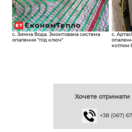
с. Зимна Вода. Змонтована система
с. Арта
сос
опалення "під ключ"
опаленн
котлом 
Хочете отримати 
+38 (067) 6