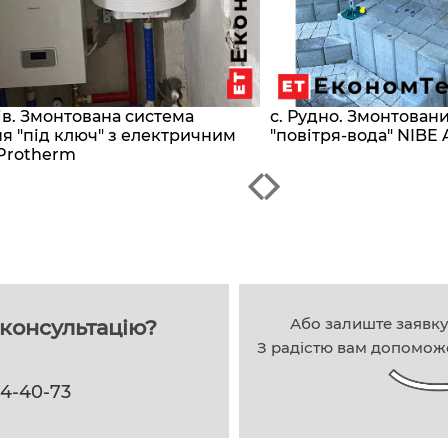
сів. Змонтована система
с. Рудно. Змонтован
я "під ключ" з електричним
"повітря-вода" NIBE 
Protherm
Або залиште заявк
консультацію?
З радістю вам допомож
74-40-73