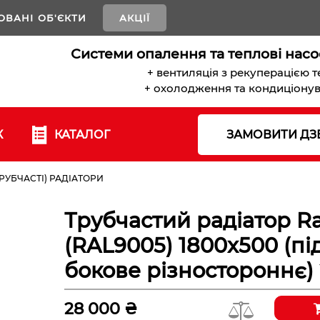
ОВАНІ ОБ'ЄКТИ
АКЦІЇ
Системи опалення та теплові насо
+ вентиляція з рекуперацією 
+ охолодження та кондиціону
К
КАТАЛОГ
ЗАМОВИТИ ДЗ
РУБЧАСТІ) РАДІАТОРИ
Трубчастий радіатор Ra
(RAL9005) 1800x500 (п
бокове різностороннє)
28 000 ₴