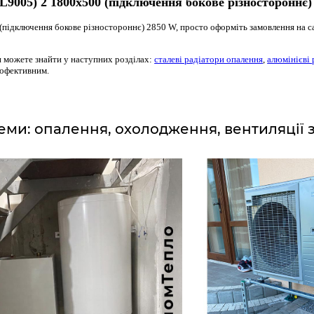
9005) 2 1800x500 (підключення бокове різностороннє)
підключення бокове різностороннє) 2850 W, просто оформіть замовлення на с
и можете знайти у наступних розділах:
сталеві радіатори опалення
,
алюмінієві 
ргофективним.
еми: опалення, охолодження, вентиляції 