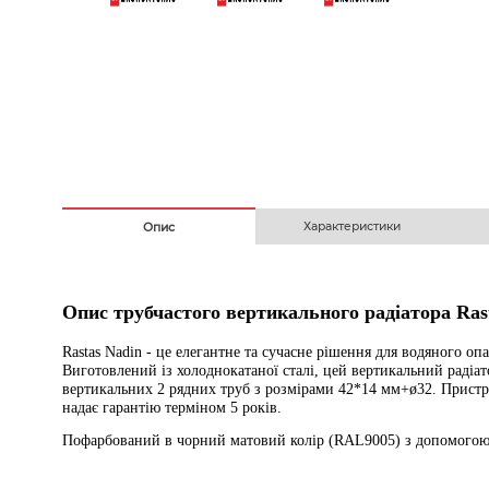
Безготівковим з ПДВ
На
Характеристики
Опис
Опис трубчастого вертикального радіатора
Ras
Rastas Nadin - це елегантне та сучасне рішення для водяного о
Виготовлений із холоднокатаної сталі, цей вертикальний раді
вертикальних 2 рядних труб з розмірами 42*14 мм+ø32.
Пристрі
надає гарантію терміном 5 років.
Пофарбований в чорний матовий колір (RAL9005) з допомогою