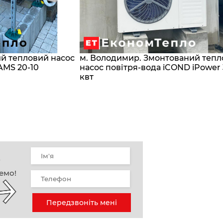
ий тепловий насос
м. Володимир. Змонтований теп
AMS 20-10
насос повітря-вода iCOND iPower
квт
у
емо!
Передзвоніть мені