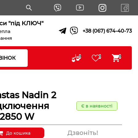
си "під КЛЮЧ"
+38 (067) 674-40-73
тепла
вання
0
0
0
ВІНОК
stas Nadin 2
ідключення
Є в наявності
 2850 W
Дзвоніть!
До кошика