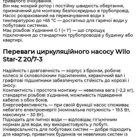
тривалого очікування.
Він має мокрий ротор і постійну швидкість обертання,
призначений для монтажу безпосередньо в трубопровід.
Насос розрахований на перекачування води з
температурою до +65 °C — достатньо для гарячої води у
побутових системах.
Має різьбові з’єднання G 1 (≈ 1") — що спрощує
підключення до стандартних трубопроводів у будинку або
квартирі.
Переваги циркуляційного насосу Wilo
Star-Z 20/7-3
Надійність і довговічність — корпус з бронзи, робоче
колесо зі скловолокним підсиленням, керамічний вал і
графітові підшипники забезпечують стійкість до корозії і
зносу.
Компактність і простота монтажу — невелика вага (~2,2 кг),
стандартні різьбові з’єднання, можливість підведення
кабелю з обох боків.
Енергоефективність — при своїй функції насос споживає
небагато електроенергії (номінальна потужність ~ 19.5 Вт,
максимум ~ 30 Вт).
Підходить для питної води — відповідає гігієнічним
нормам для води, яку використовують у побуті.
Універсальність для побутових систем — добре підходить
для квартир, приватних будинків чи невеликих систем із