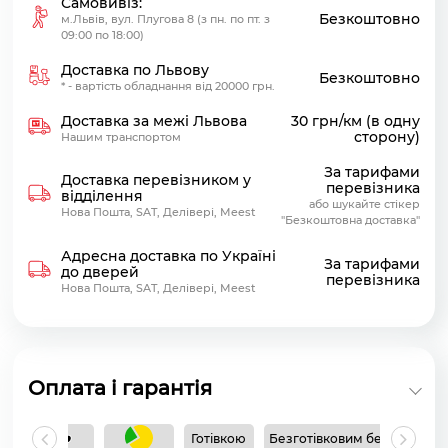
Самовивіз:
Безкоштовно
м.Львів, вул. Плугова 8 (з пн. по пт. з
09:00 по 18:00)
Доставка по Львову
Безкоштовно
* - вартість обладнання від 20000 грн.
Доставка за межі Львова
30 грн/км (в одну
сторону)
Нашим транспортом
За тарифами
Доставка перевізником у
перевізника
відділення
або шукайте стікер
Нова Пошта, SAT, Делівері, Meest
"Безкоштовна доставка"
Адресна доставка по Україні
За тарифами
до дверей
перевізника
Нова Пошта, SAT, Делівері, Meest
Оплата і гарантія
Готівкою
Безготівковим без ПДВ
Б