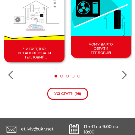
ЧОМУ ВАРТО
ОБРАТИ
ЧИ ВИГІДНО
ТЕПЛОВИЙ
ВСТАНОВЛЮВАТИ
НАСОС
ТЕПЛОВИЙ
ПОВІТРЯ/
НАСОС У 2024
ВОДА?
РОЦІ?
УСІ СТАТТІ (98)
Пн-Пт з 9:00 по
et.lviv@ukr.net
18:00