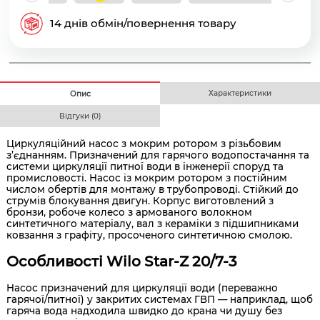
14 днів обмін/повернення товару
Характеристики
Опис
Відгуки (0)
Циркуляційний насос з мокрим ротором з різьбовим
з’єднанням. Призначений для гарячого водопостачання та
системи циркуляції питної води в інженерії споруд та
промисловості. Насос із мокрим ротором з постійним
числом обертів для монтажу в трубопроводі. Стійкий до
струмів блокування двигун. Корпус виготовлений з
бронзи, робоче колесо з армованого волокном
синтетичного матеріалу, вал з кераміки з підшипниками
ковзання з графіту, просоченого синтетичною смолою.
Особливості Wilo Star-Z 20/7-3
Насос призначений для циркуляції води (переважно
гарячої/питної) у закритих системах ГВП — наприклад, щоб
гаряча вода надходила швидко до крана чи душу без