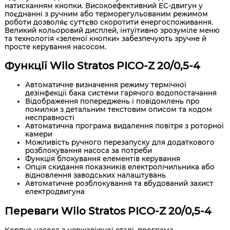
натисканням кнопки. Високоефективний EC-двигун у
поєднанні з ручним або терморегульованим режимом
роботи дозволяє суттєво скоротити енергоспоживання.
Великий кольоровий дисплей, інтуїтивно зрозуміле меню
та технологія «зеленої кнопки» забезпечують зручне й
просте керування насосом.
Функції Wilo Stratos PICO-Z 20/0,5-4
Автоматичне визначення режиму термічної
дезінфекції бака системи гарячого водопостачання
Відображення попереджень і повідомлень про
помилки з детальним текстовим описом та кодом
несправності
Автоматична програма видалення повітря з роторної
камери
Можливість ручного перезапуску для додаткового
розблокування насоса за потреби
Функція блокування елементів керування
Опція скидання показників електролічильника або
відновлення заводських налаштувань
Автоматичне розблокування та вбудований захист
електродвигуна
Переваги Wilo Stratos PICO-Z 20/0,5-4
Корпус насоса з нержавіючої сталі, програма