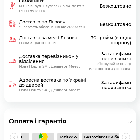
Самовивіз:
Безкоштовно
м.Львів, вул. Плугова 8 (з пн. по пт. з
09:00 по 18:00)
Доставка по Львову
Безкоштовно
* - вартість обладнання від 20000 грн.
Доставка за межі Львова
30 грн/км (в одну
сторону)
Нашим транспортом
За тарифами
Доставка перевізником у
перевізника
відділення
або шукайте стікер
Нова Пошта, SAT, Делівері, Meest
"Безкоштовна доставка"
Адресна доставка по Україні
За тарифами
до дверей
перевізника
Нова Пошта, SAT, Делівері, Meest
Оплата і гарантія
Готівкою
Безготівковим без ПДВ
Б