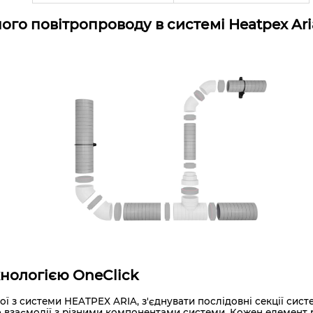
го повітропроводу в системі Heatpex Ari
нологією OneClick
ої з системи HEATPEX ARIA, з'єднувати послідовні секції сис
ю взаємодії з різними компонентами системи. Кожен елемент