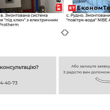
сів. Змонтована система
с. Рудно. Змонтован
я "під ключ" з електричним
"повітря-вода" NIBE 
Protherm
Або залиште заявк
консультацію?
З радістю вам допомож
74-40-73