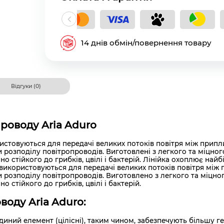
кладний платіж
14 днів обмін/повернення товару
Відгуки (0)
роводу Aria Aduro
стовуються для передачі великих потоків повітря між прип
розподілу повітропроводів. Виготовлені з легкого та міцног
но стійкого до грибків, цвілі і бактерій. Лінійка охоплює на
 використовуються для передачі великих потоків повітря мі
 розподілу повітропроводів. Виготовлено з легкого та міцног
о стійкого до грибків, цвілі і бактерій.
оду Aria Aduro:
 єдиний елемент (цілісні), таким чином, забезпечують більшу