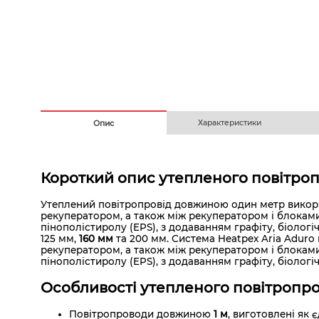
Безготівковим з ПДВ
На
Характеристики
Опис
Короткий опис утепленого повітроп
Утеплений повітропровід довжиною один метр викори
рекуператором, а також між рекуператором і блоками 
пінополістиролу (EPS), з додаванням графіту, біологіч
125 мм,
160 мм
та 200 мм. Система Heatpex Aria Aduro
рекуператором, а також між рекуператором і блоками
пінополістиролу (EPS), з додаванням графіту, біологічн
Особливості утепленого повітропров
Повітропроводи довжиною
1 м
, виготовлені як