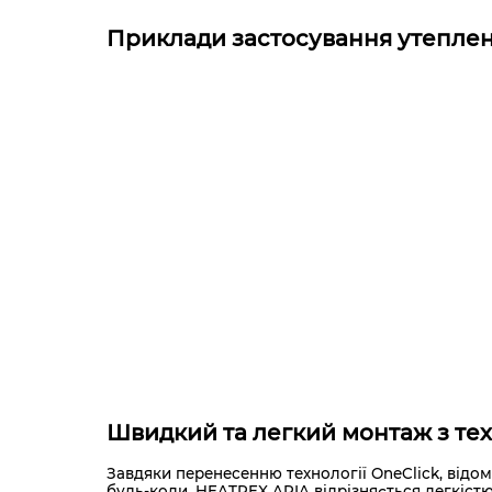
Приклади застосування утеплено
Швидкий та легкий монтаж з тех
Завдяки перенесенню технології OneClick, відом
будь-коли. HEATPEX ARIA відрізняється легкіст