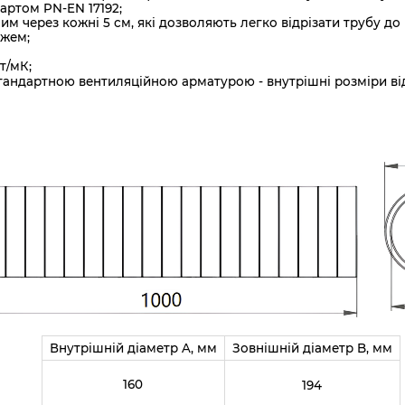
артом PN-EN 17192;
 через кожні 5 см, які дозволяють легко відрізати трубу до
ожем;
т/мК;
стандартною вентиляційною арматурою - внутрішні розміри ві
Внутрішній діаметр A, мм
Зовнішній діаметр B, мм
160
194