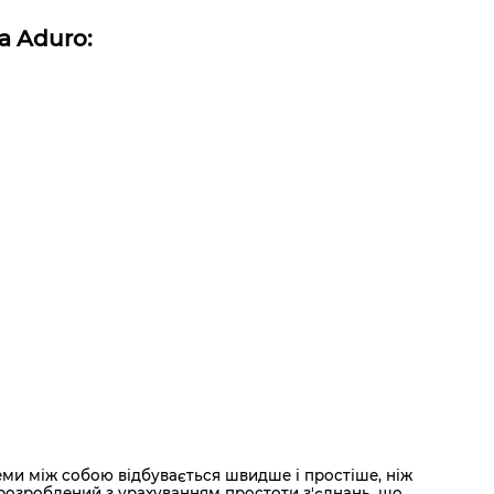
a Aduro:
теми між собою відбувається швидше і простіше, ніж
 розроблений з урахуванням простоти з'єднань, що