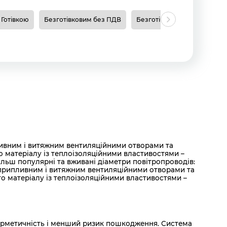
Готівкою
Безготівковим без ПДВ
Безготівковим з ПДВ
Н
ливним і витяжним вентиляційними отворами та
о матеріалу із теплоізоляційними властивостями –
йбільш популярні та вживані діаметри повітропроводів:
ж припливним і витяжним вентиляційними отворами та
о матеріалу із теплоізоляційними властивостями –
 герметичність і менший ризик пошкодження. Система