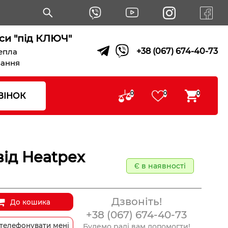
си "під КЛЮЧ"
+38 (067) 674-40-73
тепла
вання
0
0
0
ВІНОК
ід Heatpex
Є в наявності
Дзвоніть!
До кошика
+38 (067) 674-40-73
телефонувати мені
Будемо раді вам допомогти!