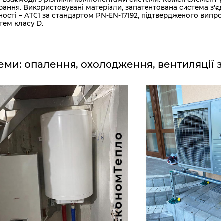
ння. Використовувані матеріали, запатентована система з'єд
ості – ATC1 за стандартом PN-EN-17192, підтвердженого ви
тем класу D.
еми: опалення, охолодження, вентиляції 