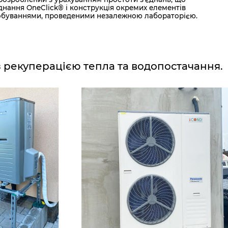
нання OneClick® і конструкція окремих елементів
пробуваннями, проведеними незалежною лабораторією.
з рекуперацією тепла та водопостачання.