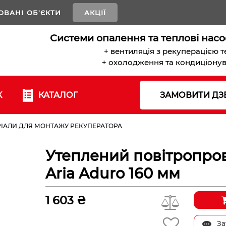
ОВАНІ ОБ'ЄКТИ
АКЦІЇ
Системи опалення та теплові насо
+ вентиляція з рекуперацією 
+ охолодження та кондиціону
К
КАТАЛОГ
ЗАМОВИТИ ДЗ
ІАЛИ ДЛЯ МОНТАЖУ РЕКУПЕРАТОРА
Утеплений повітропров
Aria Aduro 160 мм
1 603 ₴
За