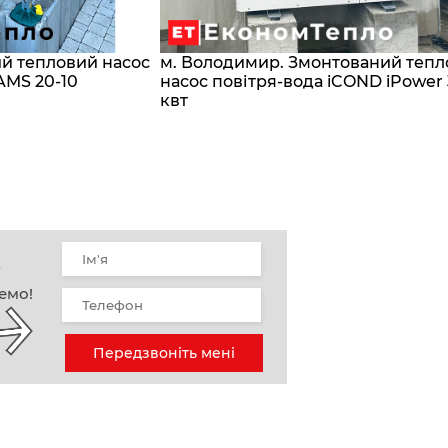
ий тепловий насос
м. Володимир. Змонтований теп
AMS 20-10
насос повітря-вода iCOND iPower
квт
у
емо!
Передзвоніть мені