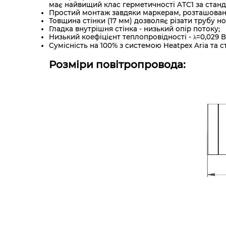
має найвищий клас герметичності ATC1 за станд
Простий монтаж завдяки маркерам, розташованим
Товщина стінки (17 мм) дозволяє різати трубу н
Гладка внутрішня стінка - низький опір потоку;
Низький коефіцієнт теплопровідності - λ=0,029 В
Сумісність на 100% з системою Heatpex Aria та 
Розміри повітропровода: