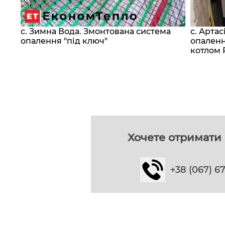
с. Зимна Вода. Змонтована система
с. Арта
сос
опалення "під ключ"
опаленн
котлом 
Хочете отримати 
+38 (067) 6