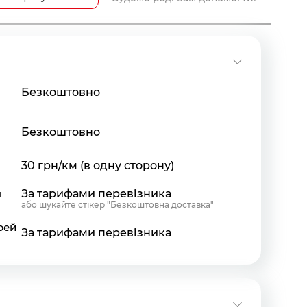
Безкоштовно
Безкоштовно
30 грн/км (в одну сторону)
я
За тарифами перевізника
або шукайте стікер "Безкоштовна доставка"
рей
За тарифами перевізника